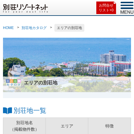
お問合せ
リスト+
0
HOME
別荘地カタログ
エリアの別荘地
エリアの別荘地
別荘地一覧
別荘地名
エリア
特徴
（掲載物件数）