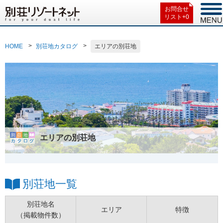
お問合せ
リスト+
0
HOME
別荘地カタログ
エリアの別荘地
エリアの別荘地
別荘地一覧
別荘地名
エリア
特徴
（掲載物件数）