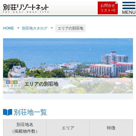
お問合せ
リスト+
0
HOME
別荘地カタログ
エリアの別荘地
エリアの別荘地
別荘地一覧
別荘地名
エリア
特徴
（掲載物件数）