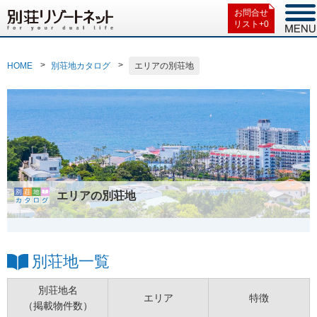
お問合せ
リスト+
0
HOME
別荘地カタログ
エリアの別荘地
エリアの別荘地
別荘地一覧
別荘地名
エリア
特徴
（掲載物件数）