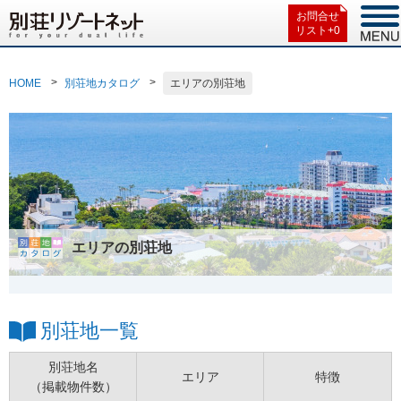
お問合せ
リスト+
0
HOME
別荘地カタログ
エリアの別荘地
エリアの別荘地
別荘地一覧
別荘地名
エリア
特徴
（掲載物件数）