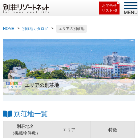
お問合せ
リスト+
0
HOME
別荘地カタログ
エリアの別荘地
エリアの別荘地
別荘地一覧
別荘地名
エリア
特徴
（掲載物件数）