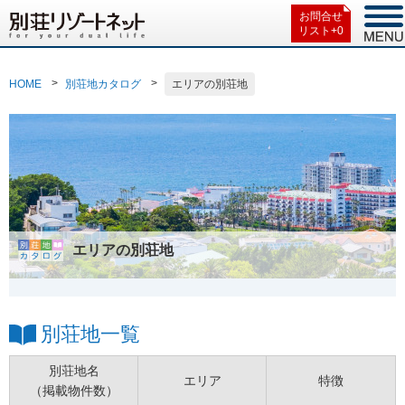
お問合せ
リスト+
0
HOME
別荘地カタログ
エリアの別荘地
エリアの別荘地
別荘地一覧
別荘地名
エリア
特徴
（掲載物件数）