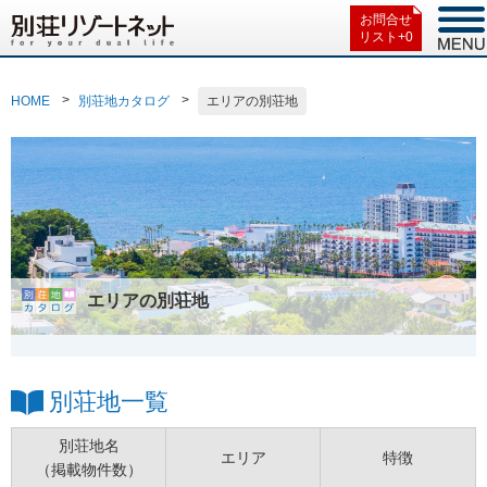
お問合せ
リスト+
0
HOME
別荘地カタログ
エリアの別荘地
エリアの別荘地
別荘地一覧
別荘地名
エリア
特徴
（掲載物件数）