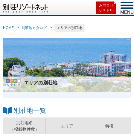
お問合せ
リスト+
0
HOME
別荘地カタログ
エリアの別荘地
エリアの別荘地
別荘地一覧
別荘地名
エリア
特徴
（掲載物件数）