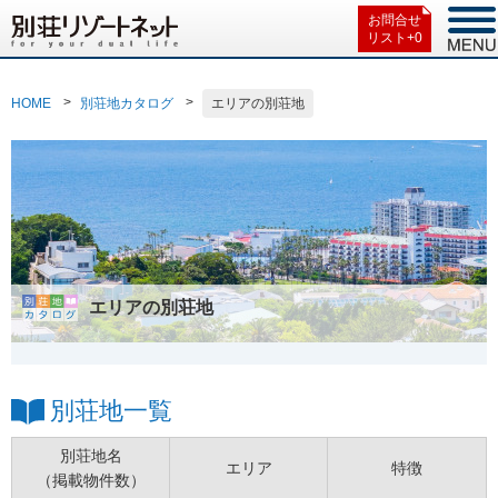
お問合せ
リスト+
0
HOME
別荘地カタログ
エリアの別荘地
エリアの別荘地
別荘地一覧
別荘地名
エリア
特徴
（掲載物件数）