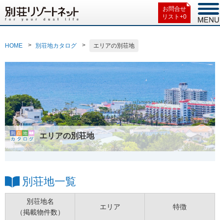
お問合せ
リスト+
0
HOME
別荘地カタログ
エリアの別荘地
エリアの別荘地
別荘地一覧
別荘地名
エリア
特徴
（掲載物件数）