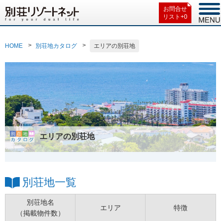
お問合せ
リスト+
0
HOME
別荘地カタログ
エリアの別荘地
エリアの別荘地
別荘地一覧
別荘地名
エリア
特徴
（掲載物件数）