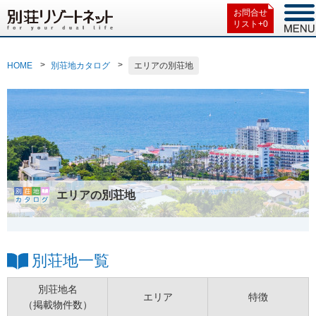
お問合せ
リスト+
0
HOME
別荘地カタログ
エリアの別荘地
エリアの別荘地
別荘地一覧
別荘地名
エリア
特徴
（掲載物件数）