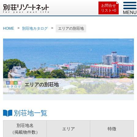
お問合せ
リスト+
0
HOME
別荘地カタログ
エリアの別荘地
エリアの別荘地
別荘地一覧
別荘地名
エリア
特徴
（掲載物件数）