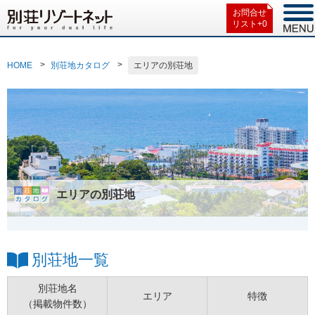
お問合せ
リスト+
0
HOME
別荘地カタログ
エリアの別荘地
エリアの別荘地
別荘地一覧
別荘地名
エリア
特徴
（掲載物件数）