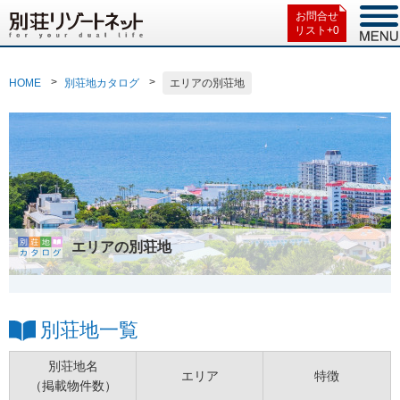
お問合せ
リスト+
0
HOME
別荘地カタログ
エリアの別荘地
エリアの別荘地
別荘地一覧
別荘地名
エリア
特徴
（掲載物件数）