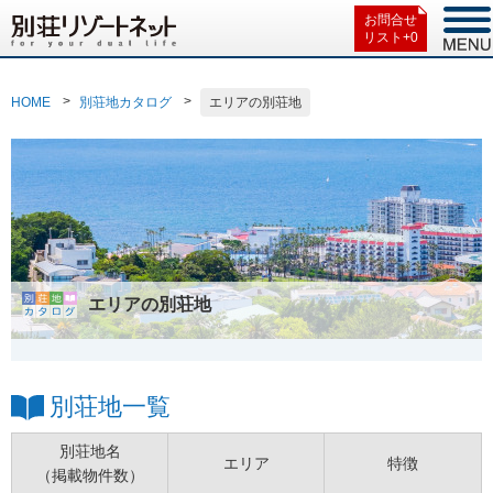
お問合せ
リスト+
0
HOME
別荘地カタログ
エリアの別荘地
エリアの別荘地
別荘地一覧
別荘地名
エリア
特徴
（掲載物件数）