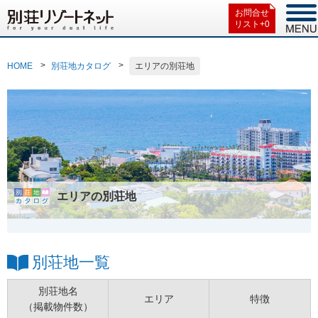
お問合せ
リスト+
0
HOME
別荘地カタログ
エリアの別荘地
エリアの別荘地
別荘地一覧
別荘地名
エリア
特徴
（掲載物件数）