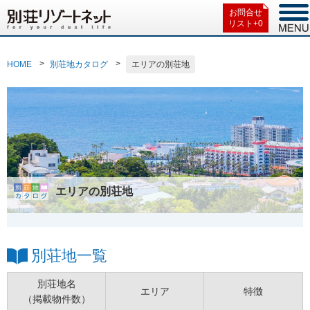
お問合せ
リスト+
0
HOME
別荘地カタログ
エリアの別荘地
エリアの別荘地
別荘地一覧
別荘地名
エリア
特徴
（掲載物件数）