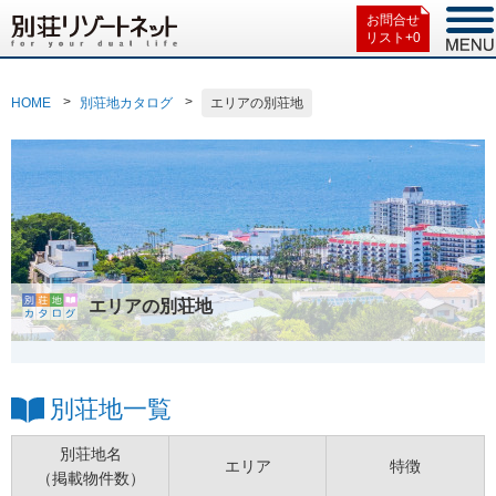
お問合せ
リスト+
0
HOME
別荘地カタログ
エリアの別荘地
エリアの別荘地
別荘地一覧
別荘地名
エリア
特徴
（掲載物件数）