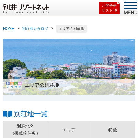
お問合せ
リスト+
0
HOME
別荘地カタログ
エリアの別荘地
エリアの別荘地
別荘地一覧
別荘地名
エリア
特徴
（掲載物件数）