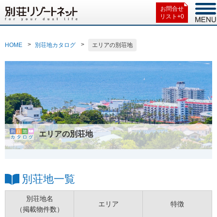
お問合せ
リスト+
0
HOME
別荘地カタログ
エリアの別荘地
エリアの別荘地
別荘地一覧
別荘地名
エリア
特徴
（掲載物件数）