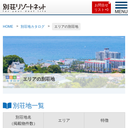
お問合せ
リスト+
0
HOME
別荘地カタログ
エリアの別荘地
エリアの別荘地
別荘地一覧
別荘地名
エリア
特徴
（掲載物件数）