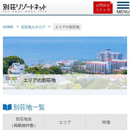
お問合せ
リスト+
0
HOME
別荘地カタログ
エリアの別荘地
エリアの別荘地
別荘地一覧
別荘地名
エリア
特徴
（掲載物件数）