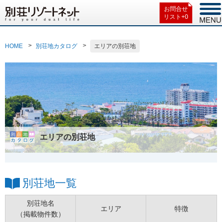
お問合せ
リスト+
0
HOME
別荘地カタログ
エリアの別荘地
エリアの別荘地
別荘地一覧
別荘地名
エリア
特徴
（掲載物件数）