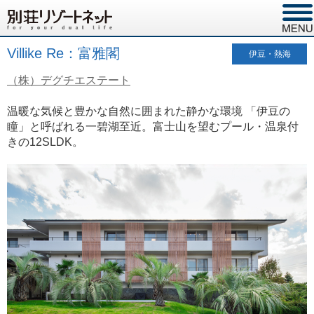
Villike Re：富雅閣
伊豆・熱海
（株）デグチエステート
温暖な気候と豊かな自然に囲まれた静かな環境 「伊豆の
瞳」と呼ばれる一碧湖至近。富士山を望むプール・温泉付
きの12SLDK。