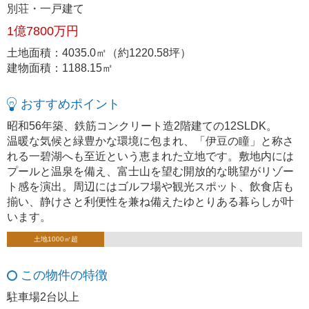
別荘・一戸建て
1億7800万円
土地面積：4035.0㎡（約1220.58坪）
建物面積：1188.15㎡
おすすめポイント
昭和56年築、鉄筋コンクリート造2階建ての12SLDK。
温暖な気候と緑豊かな環境に包まれ、「伊豆の瞳」と称さ
れる一碧湖へも至近という恵まれた立地です。敷地内には
プールと温泉を備え、富士山を望む開放的な眺望がリゾー
ト感を演出。周辺にはゴルフ場や観光スポット、飲食店も
揃い、静けさと利便性を兼ね備えたゆとりある暮らしが叶
います。
土地1000㎡超
この物件の特徴
駐車場2台以上