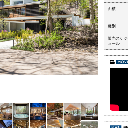
面積
種別
販売スケジ
ュール