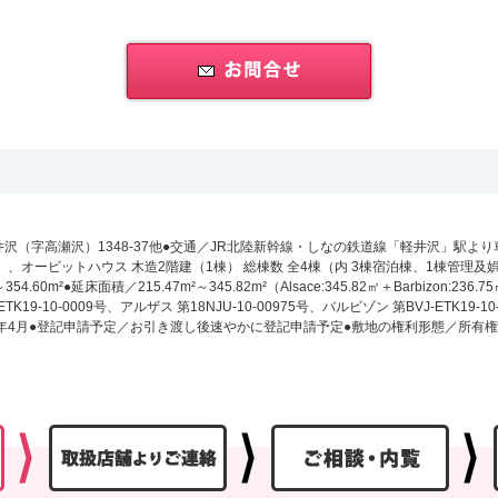
（字高瀬沢）1348-37他●交通／JR北陸新幹線・しなの鉄道線「軽井沢」駅より車
オービットハウス 木造2階建（1棟） 総棟数 全4棟（内 3棟宿泊棟、1棟管理及娯楽棟
.60m²●延床面積／215.47m²～345.82m²（Alsace:345.82㎡＋Barbizon:236.75㎡＋C
-10-0009号、アルザス 第18NJU-10-00975号、バルビゾン 第BVJ-ETK19-10-
020年4月●登記申請予定／お引き渡し後速やかに登記申請予定●敷地の権利形態／所