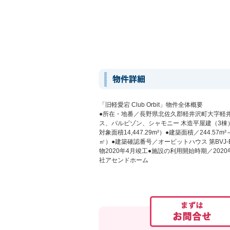
「旧軽愛宕 Club Orbit」物件全体概要
●所在・地番／長野県北佐久郡軽井沢町大字軽井沢
ス、バルビゾン、シャモニー 木造平屋建（3棟）、
対象面積14,447.29m²）●建築面積／244.57m²～354
㎡）●建築確認番号／オービットハウス 第BVJ-ETK19
物2020年4月竣工●施設の利用開始時期／2
社アセンドホーム