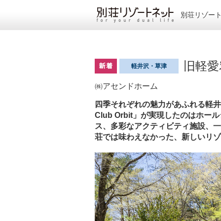
別荘リゾー
旧軽愛宕
軽井沢・草津
㈱アセンドホーム
四季それぞれの魅力があふれる軽井
Club Orbit」が実現したのは
ス、多彩なアクティビティ施設、一
荘では味わえなかった、新しいリゾ