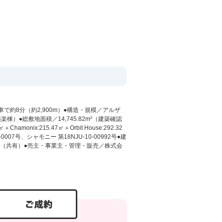
で約8分（約2,900m）●構造・規模／アルザ
）●総敷地面積／14,745.82m²（建築確認
hamonix:215.47㎡＋Orbit House:292.32
0007号、シャモニー 第18NJU-10-00992号●建
有権（共有）●売主・事業主・管理・販売／株式会