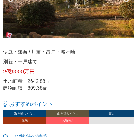
伊豆・熱海 / 川奈・富戸・城ヶ崎
別荘・一戸建て
2億9000万円
土地面積：2642.88㎡
建物面積：609.36㎡
おすすめポイント
海を望むくらし
山を望むくらし
高台
温泉
民泊向き
この物件の特徴