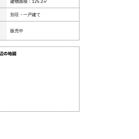
建物面積：125.2㎡
別荘・一戸建て
販売中