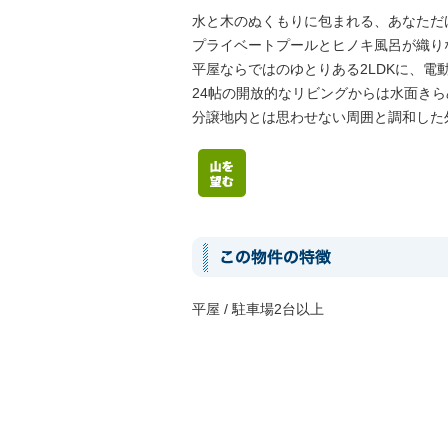
水と木のぬくもりに包まれる、あなただ
プライベートプールとヒノキ風呂が織り
平屋ならではのゆとりある2LDKに、電
24帖の開放的なリビングからは水面き
分譲地内とは思わせない周囲と調和した
平屋 / 駐車場2台以上