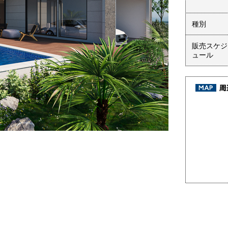
種別
販売スケジ
ュール