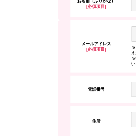
お名前（ふりがな）
[必須項目]
メールアドレス
※
[必須項目]
え
※
い
電話番号
住所