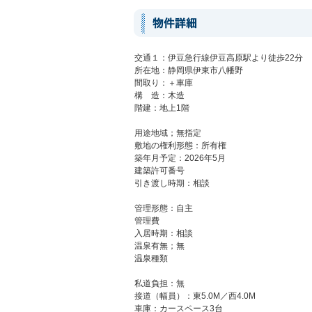
交通１：伊豆急行線伊豆高原駅より徒歩22分
所在地：静岡県伊東市八幡野
間取り：＋車庫
構 造：木造
階建：地上1階
用途地域；無指定
敷地の権利形態：所有権
築年月予定：2026年5月
建築許可番号
引き渡し時期：相談
管理形態：自主
管理費
入居時期：相談
温泉有無；無
温泉種類
私道負担：無
接道（幅員）：東5.0M／西4.0M
車庫：カースペース3台