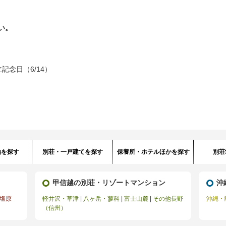
い。
記念日（6/14）
地を探す
別荘・一戸建てを探す
保養所・ホテルほかを探す
別荘
甲信越の別荘・リゾートマンション
沖
塩原
軽井沢・草津
|
八ヶ岳・蓼科
|
富士山麓
|
その他長野
沖縄・
（信州）