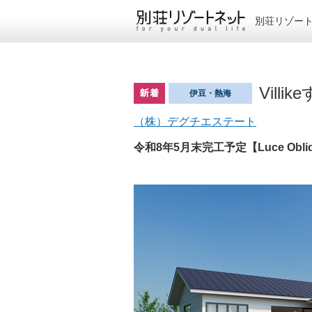
別荘リゾー
Villi
伊豆・熱海
（株）デグチエステート
令和8年5月末完工予定【Luce Obli