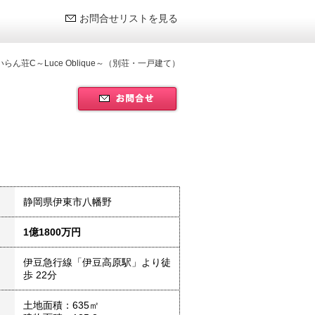
お問合せリストを見る
keすいらん荘C～Luce Oblique～（別荘・一戸建て）
静岡県伊東市八幡野
1億1800万円
伊豆急行線「伊豆高原駅」より徒
歩 22分
土地面積：635㎡