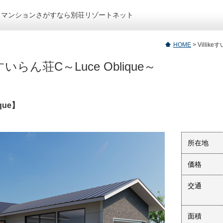
トマンションさがすなら別荘リゾートネット
HOME
>
Villi
keすいらん荘C～Luce Oblique～
que】
所在地
価格
交通
面積