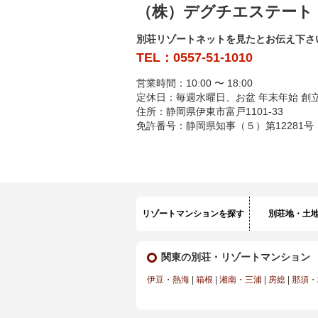
（株）デグチエステート
別荘リゾートネットを見たとお伝え下さ
TEL：0557-51-1010
営業時間：10:00 〜 18:00
定休日：毎週水曜日、お盆 年末年始 創立
住所：静岡県伊東市富戸1101-33
免許番号：静岡県知事（５）第12281号
リゾートマンションを探す
別荘地・土
関東の別荘・リゾートマンション
伊豆・熱海
|
箱根
|
湘南・三浦
|
房総
|
那須・