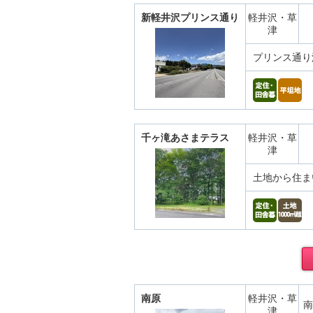
新軽井沢プリンス通り
軽井沢・草
津
プリンス通り
千ヶ滝あさまテラス
軽井沢・草
津
土地から住ま
南原
軽井沢・草
南
津