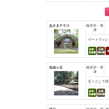
あさまテラス
軽井沢・草
津
ゲートヴィレ
自由ヶ丘
軽井沢・草
津
広々として緑