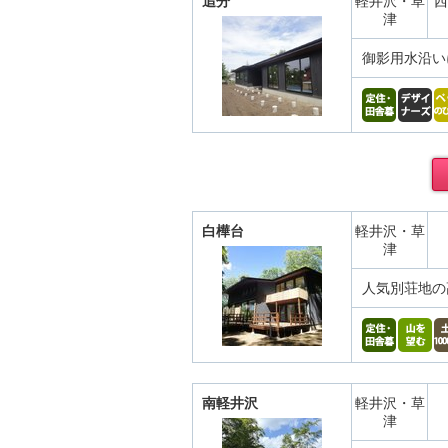
追分
軽井沢・草
西
津
御影用水沿い
白樺台
軽井沢・草
津
人気別荘地の
南軽井沢
軽井沢・草
津