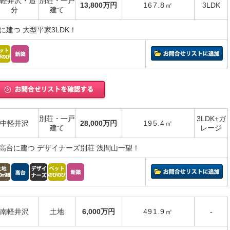
軽井沢・追
別荘・一戸
13,800万円
167.8㎡
3LDK
分
建て
に建つ 大型平家3LDK！
別荘・一戸
3LDK+ガ
中軽井沢
28,000万円
195.4㎡
建て
レージ
高台に建つ デザイナーズ別荘 浅間山一望！
南軽井沢
土地
6,000万円
491.9㎡
-