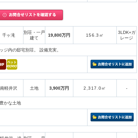
別荘・一戸
3LDK+ガ
千ヶ滝
19,800万円
156.3㎡
建て
レージ
ッジ内の邸宅別荘。 設備充実。
南軽井沢
土地
3,900万円
2,317.0㎡
-
豊かな土地