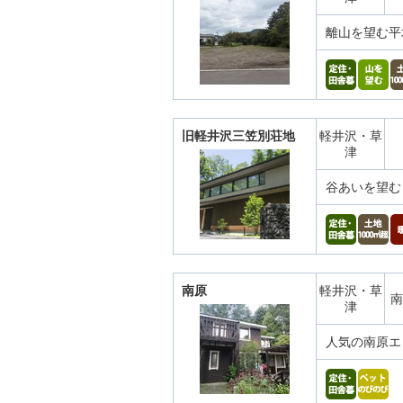
離山を望む平
旧軽井沢三笠別荘地
軽井沢・草
津
谷あいを望む
南原
軽井沢・草
南
津
人気の南原エ