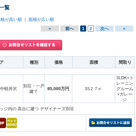
一覧
価格が高い順
｜
面積が広い順
«
前へ
1
2
次へ
»
ア
種別
価格
面積
間取り
3LDK+ト
レーニン
別荘・一戸
中軽井沢
85,000万円
352.7㎡
グルーム
建て
+ガレー
ジ
ッジ内の 高台に建つ デザイナーズ別荘