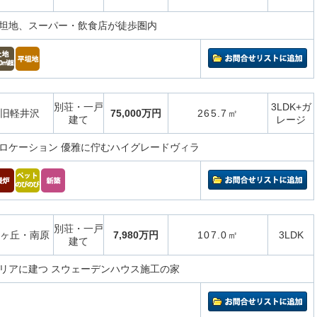
坦地、スーパー・飲食店が徒歩圏内
別荘・一戸
3LDK+ガ
旧軽井沢
75,000万円
265.7㎡
建て
レージ
ロケーション 優雅に佇むハイグレードヴィラ
別荘・一戸
ヶ丘・南原
7,980万円
107.0㎡
3LDK
建て
リアに建つ スウェーデンハウス施工の家