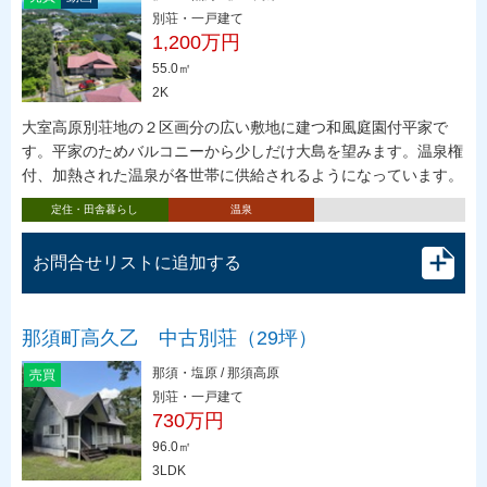
別荘・一戸建て
1,200万円
55.0㎡
2K
大室高原別荘地の２区画分の広い敷地に建つ和風庭園付平家で
す。平家のためバルコニーから少しだけ大島を望みます。温泉権
付、加熱された温泉が各世帯に供給されるようになっています。
定住・田舎暮らし
温泉
お問合せリストに追加する
那須町高久乙 中古別荘（29坪）
那須・塩原 / 那須高原
売買
別荘・一戸建て
730万円
96.0㎡
3LDK