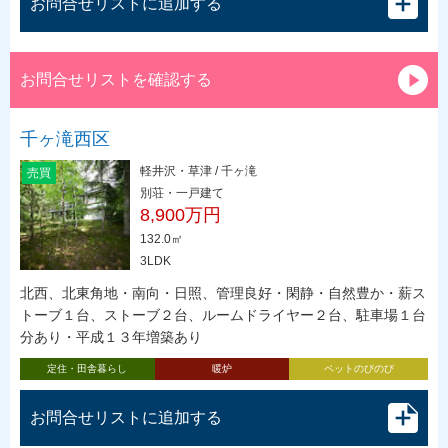
お問合せリストに追加する
お問合せリストを確認する
千ヶ滝西区
軽井沢・草津 / 千ヶ滝
売買
別荘・一戸建て
8,900万円
132.0㎡
3LDK
北西、北東角地・南向・日照、管理良好・閑静・自然豊か・薪ス
トーブ１台、ストーブ２台、ルームドライヤー２台、駐車場１台
分あり・平成１３年増築あり
定住・田舎暮らし
暖炉
ペットのびのび
お問合せリストに追加する