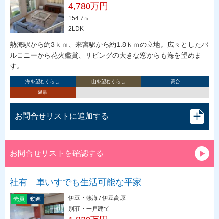
4,780万円
154.7㎡
2LDK
熱海駅から約3ｋｍ、来宮駅から約1.8ｋｍの立地。広々としたバ
ルコニーから花火鑑賞、リビングの大きな窓からも海を望めま
す。
海を望むくらし
山を望むくらし
高台
温泉
お問合せリストに追加する
お問合せリストを確認する
社有 車いすでも生活可能な平家
伊豆・熱海 / 伊豆高原
売買
動画
別荘・一戸建て