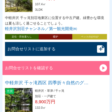
107.4㎡
3LDK
中軽井沢 千ヶ滝別荘地東区に位置する中古戸建。緑豊かな環境
は夏も涼しく過ごせることでしょう。
軽井沢別荘チャンネル／第一観光開発㈱
定住・田舎暮らし
暖炉
ペットのびのび
お問合せリストに追加する
お問合せリストを確認する
中軽井沢 千ヶ滝西区 四季折々自然のグ…
軽井沢・草津 / 千ヶ滝
売買
別荘・一戸建て
8,900万円
132.0㎡