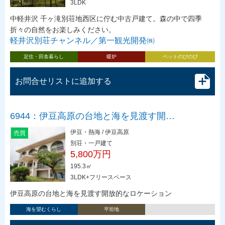
3LDK
中軽井沢 千ヶ滝別荘地西区に佇む中古戸建て。森の中で四季
折々の自然をお楽しみください。
軽井沢別荘チャンネル／第一観光開発㈱
定住・田舎暮らし
暖炉
ペットのびのび
お問合せリストに追加する
6944：伊豆高原の台地と海を見渡す開…
伊豆・熱海 / 伊豆高原
売買
別荘・一戸建て
5,800万円
195.3㎡
3LDK+フリースペース
伊豆高原の台地と海を見渡す開放的なロケーション
海を望むくらし
平坦地