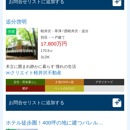
お問合せリストに追加する
追分啓明
軽井沢・草津 / 西軽井沢・追分
売買
別荘・一戸建て
17,800万円
170.6㎡
3LDK
木立に囲まれ静かに暮らす 憧れの生活
㈱クリエイト軽井沢不動産
定住・田舎暮らし
土地1000㎡超
デザイナーズ
暖炉
ペットのびのび
お問合せリストに追加する
ホテル徒歩圏！400坪の地に建つバレル…