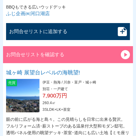
BBQもできる広いウッドデッキ
ふじ企画㈱河口湖店
お問合せリストに追加する
お問合せリストを確認する
城ヶ崎 展望台レベルの海眺望!
伊豆・熱海 / 川奈・富戸・城ヶ崎
売買
別荘・一戸建て
7,900万円
260.4㎡
3SLDK+LK+茶室
眼の前に広がる海と島々。この見晴らしを日常に出来る贅沢。
フルリフォーム済･薪ストーブのある温泉付大型和モダン邸宅。
透明パネル使用の眺望デッキ･茶室･道向にも広い土地【ミモ座リ