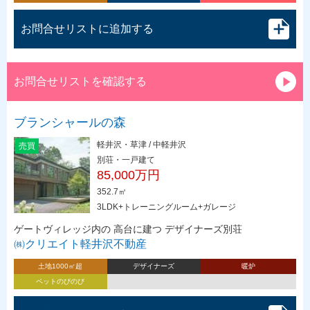
お問合せリストに追加する
お問合せリストを確認する
ブランシャールの森
軽井沢・草津 / 中軽井沢
売買
別荘・一戸建て
85,000万円
352.7㎡
3LDK+トレーニングルーム+ガレージ
ゲートヴィレッジ内の 高台に建つ デザイナーズ別荘
㈱クリエイト軽井沢不動産
土地1000㎡超
デザイナーズ
暖炉
ペットのびのび