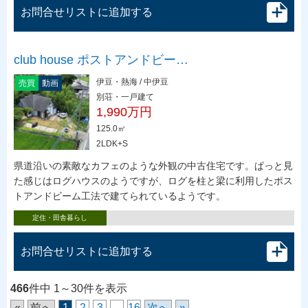
お問合せリストに追加する
club house ポストアンドビー…
伊豆・熱海 / 中伊豆
売買
動画
別荘・一戸建て
1,990万円
125.0㎡
2LDK+S
県道沿いの素敵なカフェのような外観の中古住宅です。ぱっと見
た感じはログハウスのようですが、ログを柱と梁に利用したポス
トアンドビーム工法で建てられているようです。
定住・田舎暮らし
お問合せリストに追加する
466
件中 1～30件を表示
«
前へ
1
2
3
..
16
次へ
»