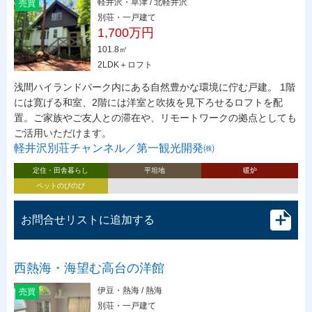
軽井沢・草津 / 北軽井沢
売買
別荘・一戸建て
1,700万円
101.8㎡
2LDK＋ロフト
浅間ハイランドパーク内にある自然豊かな環境に佇む戸建。 1階
には寛げる和室、2階には洋室と吹抜を見下ろせるロフトを配
置。ご家族やご友人との滞在や、リモートワークの拠点としても
ご活用いただけます。
軽井沢別荘チャンネル／第一観光開発㈱
定住・田舎暮らし
平坦地
暖炉
ペットのびのび
お問合せリストに追加する
西熱海・海望む高台の洋館
伊豆・熱海 / 熱海
売買
別荘・一戸建て