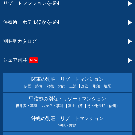
リゾートマンションを探す
保養所・ホテルほかを探す
別荘地カタログ
シェア別荘
NEW
関東の別荘・リゾートマンション
伊豆・熱海
箱根
湘南・三浦
房総
那須・塩原
甲信越の別荘・リゾートマンション
軽井沢・草津
八ヶ岳・蓼科
富士山麓
その他長野（信州）
沖縄の別荘・リゾートマンション
沖縄・離島