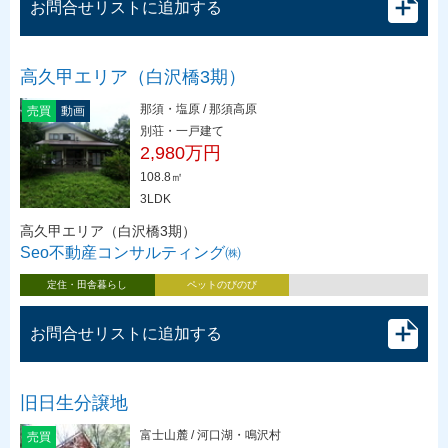
お問合せリストに追加する
高久甲エリア（白沢橋3期）
那須・塩原 / 那須高原
売買
動画
別荘・一戸建て
2,980万円
108.8㎡
3LDK
高久甲エリア（白沢橋3期）
Seo不動産コンサルティング㈱
定住・田舎暮らし
ペットのびのび
お問合せリストに追加する
旧日生分譲地
富士山麓 / 河口湖・鳴沢村
売買