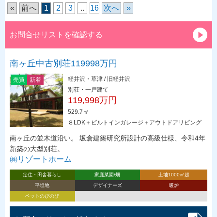
«
前へ
1
2
3
..
16
次へ
»
お問合せリストを確認する
南ヶ丘中古別荘119998万円
軽井沢・草津 / 旧軽井沢
売買
新着
別荘・一戸建て
119,998万円
529.7㎡
８LDK＋ビルトインガレージ＋アウトドアリビング
南ヶ丘の並木道沿い。 坂倉建築研究所設計の高級仕様、令和4年
新築の大型別荘。
㈱リゾートホーム
定住・田舎暮らし
家庭菜園/畑
土地1000㎡超
平坦地
デザイナーズ
暖炉
ペットのびのび