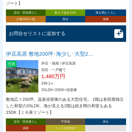
ゾート】
定住・田舎暮らし
駅まで徒歩15分
海を望むくらし
土地1000㎡超
高台
温泉
お問合せリストに追加する
伊豆高原 敷地200坪･海少し･大型2…
伊豆・熱海 / 伊豆高原
売買
別荘・一戸建て
1,480万円
299.2㎡
3SLDK+3SDK+浴室棟
敷地広々200坪。温泉浴室棟のある大型住宅。 1階は各部屋独立
した和室の3SLDK、海が見える2階は続き間の和室もある
3SDK【ミモ座リゾート】
定住・田舎暮らし
平坦地
高台
温泉
ペットのびのび