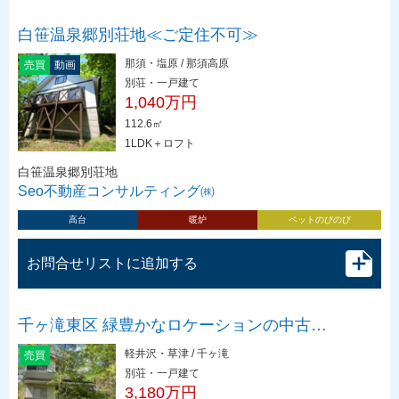
白笹温泉郷別荘地≪ご定住不可≫
那須・塩原 / 那須高原
売買
動画
別荘・一戸建て
1,040万円
112.6㎡
1LDK＋ロフト
白笹温泉郷別荘地
Seo不動産コンサルティング㈱
高台
暖炉
ペットのびのび
お問合せリストに追加する
千ヶ滝東区 緑豊かなロケーションの中古…
軽井沢・草津 / 千ヶ滝
売買
別荘・一戸建て
3,180万円