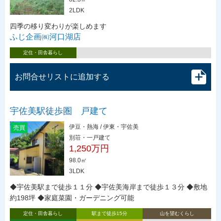
2LDK
四季の移り変わりが楽しめます
ふじ企画㈱河口湖店
定住・田舎暮らし
お問合せリストに追加する
宇佐美駅徒歩圏 戸建て
伊豆・熱海 / 伊東・宇佐美
売買
別荘・一戸建て
1,250万円
98.0㎡
3LDK
◆宇佐美駅まで徒歩１１分 ◆宇佐美海岸まで徒歩１３分 ◆敷地
約198坪 ◆家庭菜園・ガーデニング可能
定住・田舎暮らし
駅まで徒歩15分
山を望むくらし