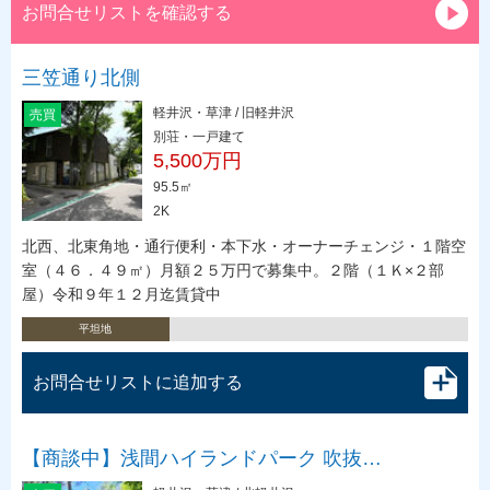
お問合せリストを確認する
三笠通り北側
軽井沢・草津 / 旧軽井沢
売買
別荘・一戸建て
5,500万円
95.5㎡
2K
北西、北東角地・通行便利・本下水・オーナーチェンジ・１階空
室（４６．４９㎡）月額２５万円で募集中。２階（１Ｋ×２部
屋）令和９年１２月迄賃貸中
平坦地
お問合せリストに追加する
【商談中】浅間ハイランドパーク 吹抜…