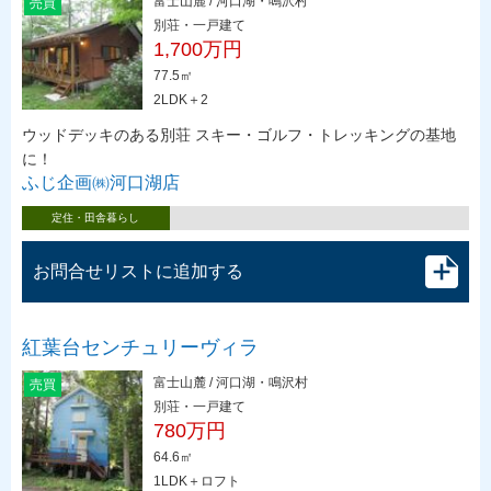
富士山麓 / 河口湖・鳴沢村
売買
別荘・一戸建て
1,700万円
77.5㎡
2LDK＋2
ウッドデッキのある別荘 スキー・ゴルフ・トレッキングの基地
に！
ふじ企画㈱河口湖店
定住・田舎暮らし
お問合せリストに追加する
紅葉台センチュリーヴィラ
富士山麓 / 河口湖・鳴沢村
売買
別荘・一戸建て
780万円
64.6㎡
1LDK＋ロフト