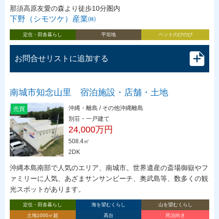
那須高原友愛の森より徒歩10分圏内
下野（シモツケ）産業㈱
定住・田舎暮らし
平坦地
ペットのびのび
お問合せリストに追加する
南城市知念山里 宿泊施設・店舗・土地
沖縄・離島 / その他沖縄離島
売買
別荘・一戸建て
24,000万円
508.4㎡
2DK
沖縄本島南部で人気のエリア、南城市。世界遺産の斎場御嶽やフ
ァミリーに人気、あざまサンサンビーチ、奥武島等、数多くの観
光スポットがあります。
定住・田舎暮らし
海を望むくらし
山を望むくらし
土地1000㎡超
高台
民泊向き