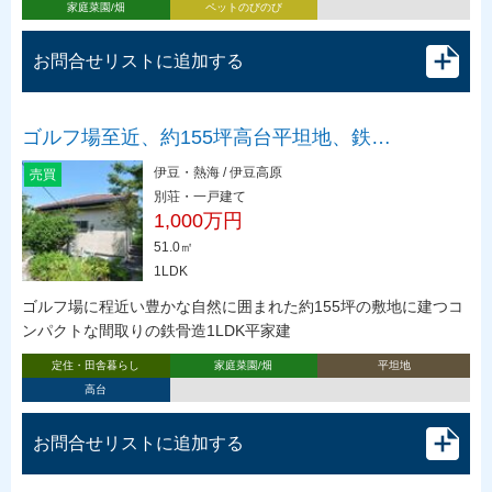
家庭菜園/畑
ペットのびのび
お問合せリストに追加する
ゴルフ場至近、約155坪高台平坦地、鉄…
伊豆・熱海 / 伊豆高原
売買
別荘・一戸建て
1,000万円
51.0㎡
1LDK
ゴルフ場に程近い豊かな自然に囲まれた約155坪の敷地に建つコ
ンパクトな間取りの鉄骨造1LDK平家建
定住・田舎暮らし
家庭菜園/畑
平坦地
高台
お問合せリストに追加する