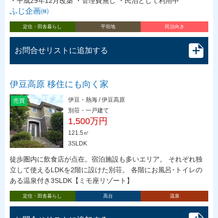
・平成29年12月改築 ・管理費無し ・民泊として利用中
ふじ企画㈱
定住・田舎暮らし
平坦地
民泊向き
お問合せリストに追加する
伊豆高原 移住にも向く家
伊豆・熱海 / 伊豆高原
売買
別荘・一戸建て
1,500万円
121.5㎡
3SLDK
徒歩圏内に飲食店が点在。宿泊施設も多いエリア。 それぞれ独
立して使えるLDKを2階に設けた別荘。 各階にお風呂･トイレの
ある温泉付き3SLDK【ミモ座リゾート】
定住・田舎暮らし
高台
温泉