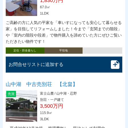
1,830万円
67.0㎡
1LDK
ご高齢の方に人気の平家を「車いすになっても安心して暮らせる
家」を目指してリフォームしました！今まで「玄関までの階段」
や「室内の階段や段差」で物件購入を諦めていた方にぜひご覧い
ただきたい物件です！
定住・田舎暮らし
平坦地
お問合せリストに追加する
山中湖 中古売別荘 【北畠】
富士山麓 / 山中湖・忍野
売買
別荘・一戸建て
3,500万円
115.9㎡
3LDK