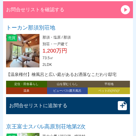
お問合せリストを確認する
トーカン那須別荘地
那須・塩原 / 那須
売買
別荘・一戸建て
1,200万円
73.5㎡
2LDK
【温泉権付】檜風呂と広い庭があるお洒落なこだわり邸宅
定住・田舎暮らし
山を望むくらし
平坦地
温泉
ビューバス/露天風呂
ペットのびのび
お問合せリストに追加する
京王富士スバル高原別荘地第2次