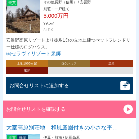
その他長野（信州） / 安曇野
売買
別荘・一戸建て
5,000万円
99.5㎡
3LDK
安曇野高原リゾートより徒歩1分の立地に建つぺットフレンドリ
ー仕様のログハウス。
㈱セラヴィリゾート泉郷
土地1000㎡超
ログハウス
温泉
暖炉
お問合せリストに追加する
お問合せリストを確認する
大室高原別荘地 和風庭園付きの小さな平…
伊豆・熱海 / 伊豆高原
売買
動画