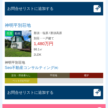
お問合せリストに追加する
神明平別荘地
那須・塩原 / 那須高原
売買
動画
別荘・一戸建て
1,480万円
86.1㎡
2LDK
神明平別荘地
Seo不動産コンサルティング㈱
定住・田舎暮らし
平坦地
暖炉
ペットのびのび
お問合せリストに追加する