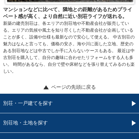
マンションなどに比べて、隣地との距離があるためプライ
ベート感が高く、より自然に近い別荘ライフが送れる。
新築の建売別荘は、各エリアの別荘地や不動産会社が販売してい
る。エリアの気候や風土を知り尽くした不動産会社が企画している
ことが多く、設備や仕様も最新なので安心して使える。 中古別荘の
魅力はなんと言っても、価格の安さ。海や川に面した立地、歴史の
ある別荘地などは中古でしか手に入らないケースもある。 最近は中
古別荘を購入して、自分の趣味に合わせたリフォームをする人も多
い。 時間があるなら、自分で壁や床材などを張り替えてみるのも楽
しい。
ページの先頭に戻る
別荘・一戸建てを探す
別荘地・土地を探す