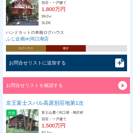
別荘・一戸建て
1,800万円
99.0㎡
3LDK
ハンドカットの本格ログハウス
ふじ企画㈱河口湖店
ログハウス
暖炉
お問合せリストに追加する
お問合せリストを確認する
京王富士スバル高原別荘地第1次
富士山麓 / 河口湖・鳴沢村
売買
別荘・一戸建て
1,500万円
82.3㎡