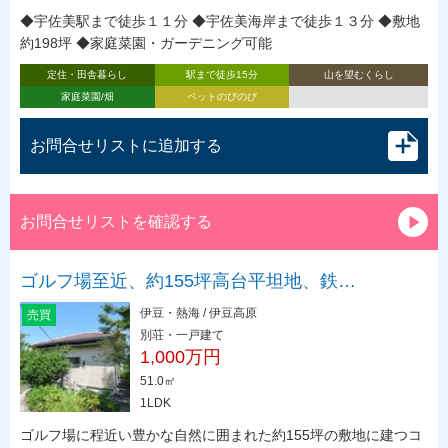
◆宇佐美駅まで徒歩１１分 ◆宇佐美海岸まで徒歩１３分 ◆敷地
約198坪 ◆家庭菜園・ガーデニング可能
定住・田舎暮らし
駅まで徒歩15分
山を望むくらし
家庭菜園/畑
ペットのびのび
お問合せリストに追加する
お問合せリストを確認する
ゴルフ場至近、約155坪高台平坦地、鉄…
伊豆・熱海 / 伊豆高原
売買
別荘・一戸建て
1,000万円
51.0㎡
1LDK
ゴルフ場に程近い豊かな自然に囲まれた約155坪の敷地に建つコ