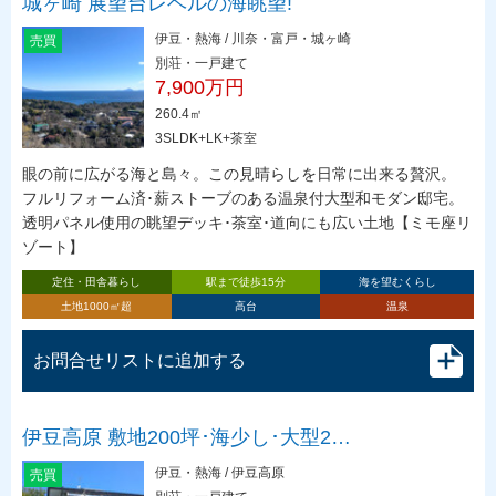
城ヶ崎 展望台レベルの海眺望!
伊豆・熱海 / 川奈・富戸・城ヶ崎
売買
別荘・一戸建て
7,900万円
260.4㎡
3SLDK+LK+茶室
眼の前に広がる海と島々。この見晴らしを日常に出来る贅沢。
フルリフォーム済･薪ストーブのある温泉付大型和モダン邸宅。
透明パネル使用の眺望デッキ･茶室･道向にも広い土地【ミモ座リ
ゾート】
定住・田舎暮らし
駅まで徒歩15分
海を望むくらし
土地1000㎡超
高台
温泉
お問合せリストに追加する
伊豆高原 敷地200坪･海少し･大型2…
伊豆・熱海 / 伊豆高原
売買