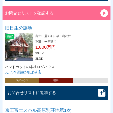
お問合せリストを確認する
旧日生分譲地
富士山麓 / 河口湖・鳴沢村
売買
別荘・一戸建て
1,800万円
99.0㎡
3LDK
ハンドカットの本格ログハウス
ふじ企画㈱河口湖店
ログハウス
暖炉
お問合せリストに追加する
京王富士スバル高原別荘地第1次