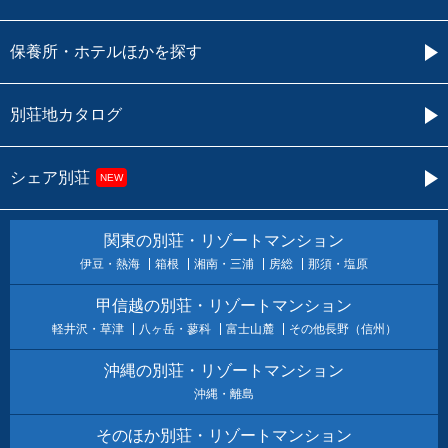
保養所・ホテルほかを探す
別荘地カタログ
シェア別荘
NEW
関東の別荘・リゾートマンション
伊豆・熱海
箱根
湘南・三浦
房総
那須・塩原
甲信越の別荘・リゾートマンション
軽井沢・草津
八ヶ岳・蓼科
富士山麓
その他長野（信州）
沖縄の別荘・リゾートマンション
沖縄・離島
そのほか別荘・リゾートマンション