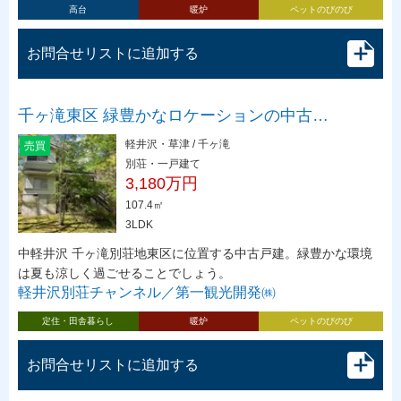
高台
暖炉
ペットのびのび
お問合せリストに追加する
千ヶ滝東区 緑豊かなロケーションの中古…
軽井沢・草津 / 千ヶ滝
売買
別荘・一戸建て
3,180万円
107.4㎡
3LDK
中軽井沢 千ヶ滝別荘地東区に位置する中古戸建。緑豊かな環境
は夏も涼しく過ごせることでしょう。
軽井沢別荘チャンネル／第一観光開発㈱
定住・田舎暮らし
暖炉
ペットのびのび
お問合せリストに追加する