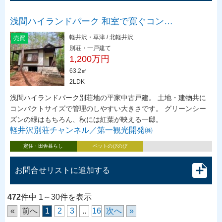
浅間ハイランドパーク 和室で寛ぐコン…
軽井沢・草津 / 北軽井沢
売買
別荘・一戸建て
1,200万円
63.2㎡
2LDK
浅間ハイランドパーク別荘地の平家中古戸建。 土地・建物共に
コンパクトサイズで管理のしやすい大きさです。 グリーンシー
ズンの緑はもちろん、秋には紅葉が映える一邸。
軽井沢別荘チャンネル／第一観光開発㈱
定住・田舎暮らし
ペットのびのび
お問合せリストに追加する
472
件中 1～30件を表示
«
前へ
1
2
3
..
16
次へ
»