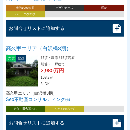
土地1000㎡超
デザイナーズ
暖炉
ペットのびのび
お問合せリストに追加する
高久甲エリア（白沢橋3期）
那須・塩原 / 那須高原
売買
動画
別荘・一戸建て
2,980万円
108.8㎡
3LDK
高久甲エリア（白沢橋3期）
Seo不動産コンサルティング㈱
定住・田舎暮らし
ペットのびのび
お問合せリストに追加する