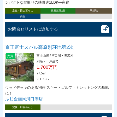
ンパクトな間取りの鉄骨造1LDK平家建
定住・田舎暮らし
家庭菜園/畑
平坦地
高台
お問合せリストに追加する
京王富士スバル高原別荘地第2次
富士山麓 / 河口湖・鳴沢村
売買
別荘・一戸建て
1,700万円
77.5㎡
2LDK＋2
ウッドデッキのある別荘 スキー・ゴルフ・トレッキングの基地
に！
ふじ企画㈱河口湖店
定住・田舎暮らし