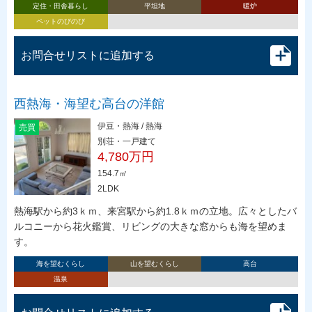
定住・田舎暮らし
平坦地
暖炉
ペットのびのび
お問合せリストに追加する
西熱海・海望む高台の洋館
伊豆・熱海 / 熱海
売買
別荘・一戸建て
4,780万円
154.7㎡
2LDK
熱海駅から約3ｋｍ、来宮駅から約1.8ｋｍの立地。広々としたバ
ルコニーから花火鑑賞、リビングの大きな窓からも海を望めま
す。
海を望むくらし
山を望むくらし
高台
温泉