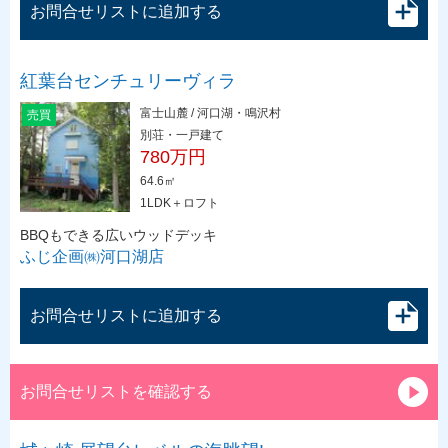
お問合せリストに追加する
紅葉台センチュリーヴィラ
富士山麓 / 河口湖・鳴沢村
売買
別荘・一戸建て
780万円
64.6㎡
1LDK＋ロフト
BBQもできる広いウッドデッキ
ふじ企画㈱河口湖店
お問合せリストに追加する
お問合せリストを確認する