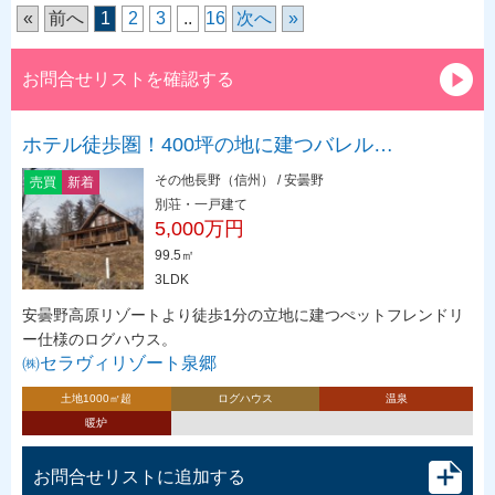
«
前へ
1
2
3
..
16
次へ
»
お問合せリストを確認する
ホテル徒歩圏！400坪の地に建つバレル…
その他長野（信州） / 安曇野
売買
新着
別荘・一戸建て
5,000万円
99.5㎡
3LDK
安曇野高原リゾートより徒歩1分の立地に建つぺットフレンドリ
ー仕様のログハウス。
㈱セラヴィリゾート泉郷
土地1000㎡超
ログハウス
温泉
暖炉
お問合せリストに追加する