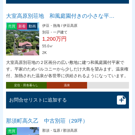
大室高原別荘地 和風庭園付きの小さな平…
伊豆・熱海 / 伊豆高原
売買
新着
動画
別荘・一戸建て
1,200万円
55.0㎡
2K
大室高原別荘地の２区画分の広い敷地に建つ和風庭園付平家で
す。平家のためバルコニーから少しだけ大島を望みます。温泉権
付、加熱された温泉が各世帯に供給されるようになっています。
定住・田舎暮らし
温泉
お問合せリストに追加する
那須町高久乙 中古別荘（29坪）
那須・塩原 / 那須高原
売買