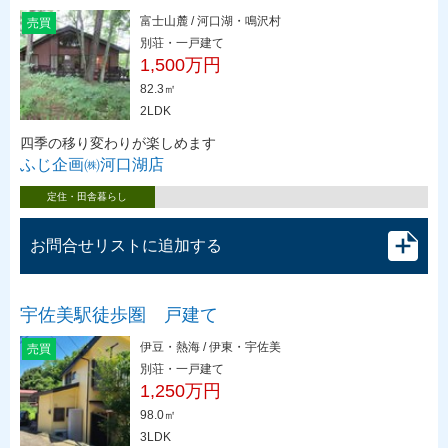
富士山麓 / 河口湖・鳴沢村
売買
別荘・一戸建て
1,500万円
82.3㎡
2LDK
四季の移り変わりが楽しめます
ふじ企画㈱河口湖店
定住・田舎暮らし
お問合せリストに追加する
宇佐美駅徒歩圏 戸建て
伊豆・熱海 / 伊東・宇佐美
売買
別荘・一戸建て
1,250万円
98.0㎡
3LDK