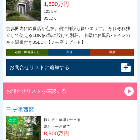
1,500万円
121.5㎡
3SLDK
徒歩圏内に飲食店が点在。宿泊施設も多いエリア。 それぞれ独
立して使えるLDKを2階に設けた別荘。 各階にお風呂･トイレの
ある温泉付き3SLDK【ミモ座リゾート】
定住・田舎暮らし
高台
温泉
お問合せリストに追加する
お問合せリストを確認する
千ヶ滝西区
軽井沢・草津 / 千ヶ滝
売買
別荘・一戸建て
8,900万円