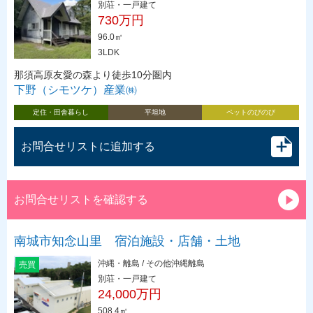
別荘・一戸建て
730万円
96.0㎡
3LDK
那須高原友愛の森より徒歩10分圏内
下野（シモツケ）産業㈱
定住・田舎暮らし
平坦地
ペットのびのび
お問合せリストに追加する
お問合せリストを確認する
南城市知念山里 宿泊施設・店舗・土地
沖縄・離島 / その他沖縄離島
売買
別荘・一戸建て
24,000万円
508.4㎡