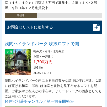
室（４６．４９㎡）月額２５万円で募集中。２階（１Ｋ×２部
屋）令和９年１２月迄賃貸中
平坦地
お問合せリストに追加する
浅間ハイランドパーク 吹抜ロフトで開…
軽井沢・草津 / 北軽井沢
売買
別荘・一戸建て
1,700万円
101.8㎡
2LDK＋ロフト
浅間ハイランドパーク内にある自然豊かな環境に佇む戸建。 1階
には寛げる和室、2階には洋室と吹抜を見下ろせるロフトを配
置。ご家族やご友人との滞在や、リモートワークの拠点としても
ご活用いただけます。
軽井沢別荘チャンネル／第一観光開発㈱