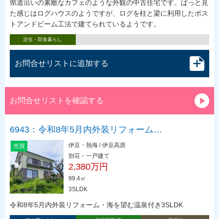
県道沿いの素敵なカフェのような外観の中古住宅です。ぱっと見
た感じはログハウスのようですが、ログを柱と梁に利用したポス
トアンドビーム工法で建てられているようです。
定住・田舎暮らし
お問合せリストに追加する
お問合せリストを確認する
6943：令和8年5月内外装リフォーム…
伊豆・熱海 / 伊豆高原
売買
別荘・一戸建て
2,380万円
99.4㎡
3SLDK
令和8年5月内外装リフォーム・海を望む温泉付き3SLDK