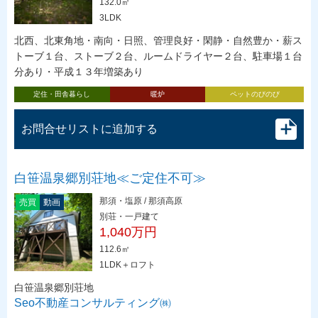
132.0㎡
3LDK
北西、北東角地・南向・日照、管理良好・閑静・自然豊か・薪ス
トーブ１台、ストーブ２台、ルームドライヤー２台、駐車場１台
分あり・平成１３年増築あり
定住・田舎暮らし
暖炉
ペットのびのび
お問合せリストに追加する
白笹温泉郷別荘地≪ご定住不可≫
那須・塩原 / 那須高原
売買
動画
別荘・一戸建て
1,040万円
112.6㎡
1LDK＋ロフト
白笹温泉郷別荘地
Seo不動産コンサルティング㈱