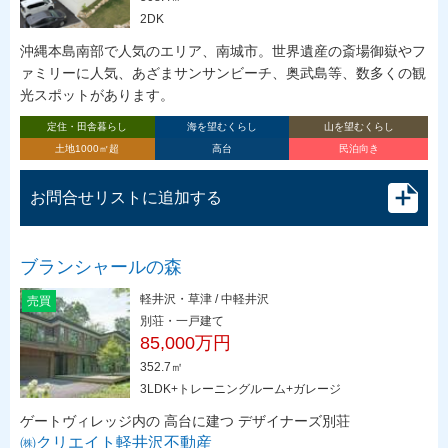
2DK
沖縄本島南部で人気のエリア、南城市。世界遺産の斎場御嶽やフ
ァミリーに人気、あざまサンサンビーチ、奥武島等、数多くの観
光スポットがあります。
定住・田舎暮らし
海を望むくらし
山を望むくらし
土地1000㎡超
高台
民泊向き
お問合せリストに追加する
ブランシャールの森
軽井沢・草津 / 中軽井沢
売買
別荘・一戸建て
85,000万円
352.7㎡
3LDK+トレーニングルーム+ガレージ
ゲートヴィレッジ内の 高台に建つ デザイナーズ別荘
㈱クリエイト軽井沢不動産