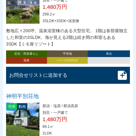
別荘・一戸建て
1,480万円
299.2㎡
3SLDK+3SDK+浴室棟
敷地広々200坪。温泉浴室棟のある大型住宅。 1階は各部屋独立
した和室の3SLDK、海が見える2階は続き間の和室もある
3SDK【ミモ座リゾート】
定住・田舎暮らし
平坦地
高台
温泉
ペットのびのび
お問合せリストに追加する
神明平別荘地
那須・塩原 / 那須高原
売買
動画
別荘・一戸建て
1,480万円
86.1㎡
2LDK