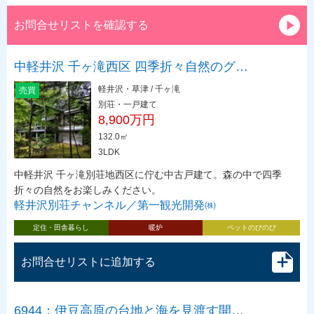
お問合せリストを確認する
中軽井沢 千ヶ滝西区 四季折々自然のグ…
軽井沢・草津 / 千ヶ滝
売買
別荘・一戸建て
8,900万円
132.0㎡
3LDK
中軽井沢 千ヶ滝別荘地西区に佇む中古戸建て。森の中で四季
折々の自然をお楽しみください。
軽井沢別荘チャンネル／第一観光開発㈱
定住・田舎暮らし
暖炉
ペットのびのび
お問合せリストに追加する
6944：伊豆高原の台地と海を見渡す開…