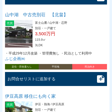
山中湖 中古売別荘 【北畠】
富士山麓 / 山中湖・忍野
売買
別荘・一戸建て
3,500万円
115.9㎡
3LDK
・平成29年12月改築 ・管理費無し ・民泊として利用中
ふじ企画㈱
定住・田舎暮らし
平坦地
民泊向き
お問合せリストに追加する
伊豆高原 移住にも向く家
伊豆・熱海 / 伊豆高原
売買
別荘・一戸建て