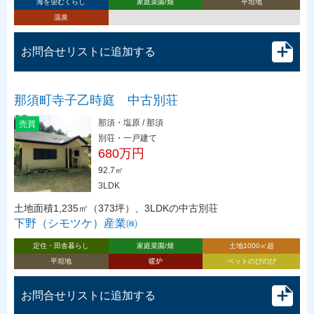
海を望むくらし
家庭菜園/畑
平坦地
温泉
お問合せリストに追加する
那須町寺子乙時庭 中古別荘
那須・塩原 / 那須
売買
別荘・一戸建て
680万円
92.7㎡
3LDK
土地面積1,235㎡（373坪）、3LDKの中古別荘
下野（シモツケ）産業㈱
定住・田舎暮らし
家庭菜園/畑
土地1000㎡超
平坦地
暖炉
ペットのびのび
お問合せリストに追加する