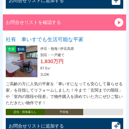
お問合せリストに追加する
お問合せリストを確認する
社有 車いすでも生活可能な平家
伊豆・熱海 / 伊豆高原
売買
動画
別荘・一戸建て
1,830万円
67.0㎡
1LDK
ご高齢の方に人気の平家を「車いすになっても安心して暮らせる
家」を目指してリフォームしました！今まで「玄関までの階段」
や「室内の階段や段差」で物件購入を諦めていた方にぜひご覧い
ただきたい物件です！
定住・田舎暮らし
平坦地
お問合せリストに追加する