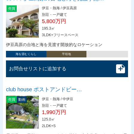
伊豆・熱海 / 伊豆高原
売買
別荘・一戸建て
5,800万円
195.3㎡
3LDK+フリースペース
伊豆高原の台地と海を見渡す開放的なロケーション
海を望むくらし
平坦地
お問合せリストに追加する
club house ポストアンドビー…
伊豆・熱海 / 中伊豆
売買
動画
別荘・一戸建て
1,990万円
125.0㎡
2LDK+S