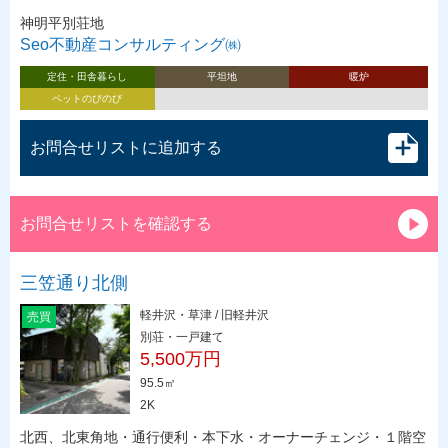
神明平別荘地
Seo不動産コンサルティング㈱
定住・田舎暮らし
平坦地
暖炉
ペットのびのび
お問合せリストに追加する
お問合せリストを確認する
三笠通り北側
軽井沢・草津 / 旧軽井沢
売買
別荘・一戸建て
5,500万円
95.5㎡
2K
北西、北東角地・通行便利・本下水・オーナーチェンジ・１階空