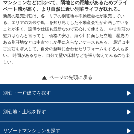
マンションなどに比べて、隣地との距離があるためプライ
ベート感が高く、より自然に近い別荘ライフが送れる。
新築の建売別荘は、各エリアの別荘地や不動産会社が販売してい
る。エリアの気候や風土を知り尽くした不動産会社が企画している
ことが多く、設備や仕様も最新なので安心して使える。 中古別荘の
魅力はなんと言っても、価格の安さ。海や川に面した立地、歴史の
ある別荘地などは中古でしか手に入らないケースもある。 最近は中
古別荘を購入して、自分の趣味に合わせたリフォームをする人も多
い。 時間があるなら、自分で壁や床材などを張り替えてみるのも楽
しい。
ページの先頭に戻る
別荘・一戸建てを探す
別荘地・土地を探す
リゾートマンションを探す