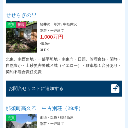
せせらぎの里
軽井沢・草津 / 中軽井沢
売買
新着
別荘・一戸建て
1,000万円
48.9㎡
3LDK
北東、南西角地・一部平坦地・南東向・日照、管理良好・閑静・
自然豊か・土砂災害警戒区域（イエロー）・駐車場１台分あり・
契約不適合責任免責
お問合せリストに追加する
那須町高久乙 中古別荘（29坪）
那須・塩原 / 那須高原
売買
別荘・一戸建て