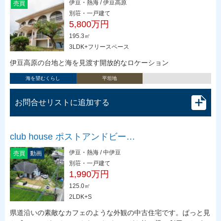
伊豆・熱海 / 伊豆高原
売買
別荘・一戸建て
5,800万円
195.3㎡
3LDK+フリースペース
伊豆高原の台地と海を見渡す開放的なロケーション
海を望むくらし
平坦地
お問合せリストに追加する
club house ポストアンドビー…
伊豆・熱海 / 中伊豆
売買
動画
別荘・一戸建て
1,990万円
125.0㎡
2LDK+S
県道沿いの素敵なカフェのような外観の中古住宅です。ぱっと見