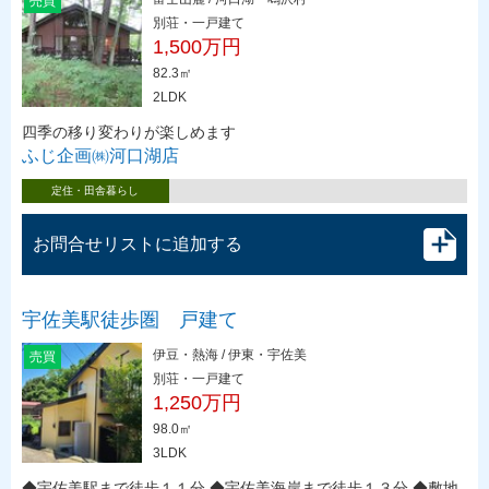
売買
別荘・一戸建て
1,500万円
82.3㎡
2LDK
四季の移り変わりが楽しめます
ふじ企画㈱河口湖店
定住・田舎暮らし
お問合せリストに追加する
宇佐美駅徒歩圏 戸建て
伊豆・熱海 / 伊東・宇佐美
売買
別荘・一戸建て
1,250万円
98.0㎡
3LDK
◆宇佐美駅まで徒歩１１分 ◆宇佐美海岸まで徒歩１３分 ◆敷地