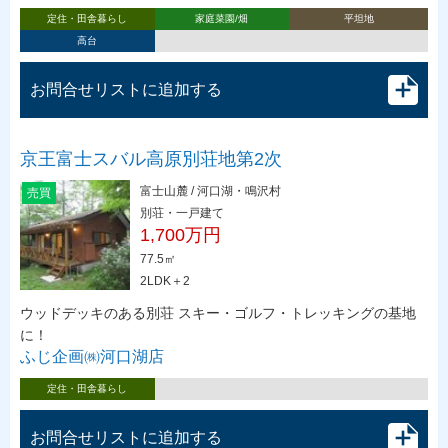
定住・田舎暮らし
家庭菜園/畑
平坦地
高台
お問合せリストに追加する
京王富士スバル高原別荘地第2次
富士山麓 / 河口湖・鳴沢村
売買
別荘・一戸建て
1,700万円
77.5㎡
2LDK＋2
ウッドデッキのある別荘 スキー・ゴルフ・トレッキングの基地
に！
ふじ企画㈱河口湖店
定住・田舎暮らし
お問合せリストに追加する