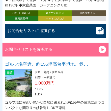
約198坪 ◆家庭菜園・ガーデニング可能
定住・田舎暮らし
駅まで徒歩15分
山を望むくらし
家庭菜園/畑
ペットのびのび
お問合せリストに追加する
お問合せリストを確認する
ゴルフ場至近、約155坪高台平坦地、鉄…
伊豆・熱海 / 伊豆高原
売買
別荘・一戸建て
1,000万円
51.0㎡
1LDK
ゴルフ場に程近い豊かな自然に囲まれた約155坪の敷地に建つコ
ンパクトな間取りの鉄骨造1LDK平家建