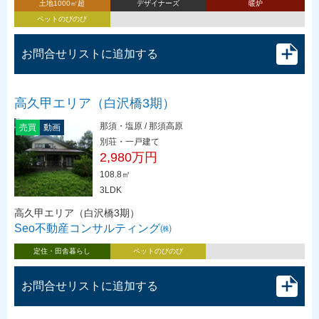
土地1000㎡超
デザイナーズ
暖炉
ペットのびのび
お問合せリストに追加する
高久甲エリア（白沢橋3期）
那須・塩原 / 那須高原
売買
動画
別荘・一戸建て
2,980万円
108.8㎡
3LDK
高久甲エリア（白沢橋3期）
Seo不動産コンサルティング㈱
定住・田舎暮らし
ペットのびのび
お問合せリストに追加する