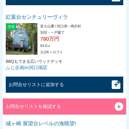
紅葉台センチュリーヴィラ
富士山麓 / 河口湖・鳴沢村
売買
別荘・一戸建て
780万円
64.6㎡
1LDK＋ロフト
BBQもできる広いウッドデッキ
ふじ企画㈱河口湖店
お問合せリストに追加する
お問合せリストを確認する
城ヶ崎 展望台レベルの海眺望!