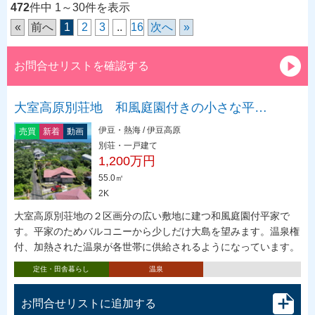
472
件中 1～30件を表示
«
前へ
1
2
3
..
16
次へ
»
お問合せリストを確認する
大室高原別荘地 和風庭園付きの小さな平…
伊豆・熱海 / 伊豆高原
売買
新着
動画
別荘・一戸建て
1,200万円
55.0㎡
2K
大室高原別荘地の２区画分の広い敷地に建つ和風庭園付平家で
す。平家のためバルコニーから少しだけ大島を望みます。温泉権
付、加熱された温泉が各世帯に供給されるようになっています。
定住・田舎暮らし
温泉
お問合せリストに追加する