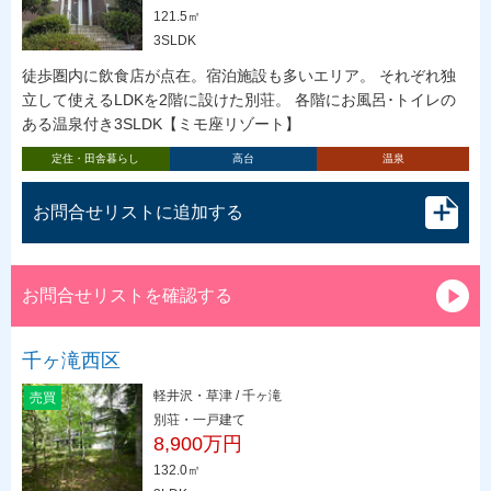
121.5㎡
3SLDK
徒歩圏内に飲食店が点在。宿泊施設も多いエリア。 それぞれ独
立して使えるLDKを2階に設けた別荘。 各階にお風呂･トイレの
ある温泉付き3SLDK【ミモ座リゾート】
定住・田舎暮らし
高台
温泉
お問合せリストに追加する
お問合せリストを確認する
千ヶ滝西区
軽井沢・草津 / 千ヶ滝
売買
別荘・一戸建て
8,900万円
132.0㎡