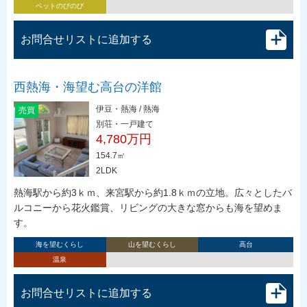
ペットのびのび
お問合せリストに追加する
西熱海・海望む高台の洋館
伊豆・熱海 / 熱海
売買
別荘・一戸建て
4,780万円
154.7㎡
2LDK
熱海駅から約3ｋｍ、来宮駅から約1.8ｋｍの立地。広々としたバ
ルコニーから花火鑑賞、リビングの大きな窓からも海を望めま
す。
海を望むくらし
山を望むくらし
高台
温泉
お問合せリストに追加する