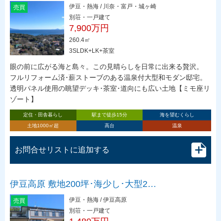
伊豆・熱海 / 川奈・富戸・城ヶ崎
売買
別荘・一戸建て
7,900万円
260.4㎡
3SLDK+LK+茶室
眼の前に広がる海と島々。この見晴らしを日常に出来る贅沢。
フルリフォーム済･薪ストーブのある温泉付大型和モダン邸宅。
透明パネル使用の眺望デッキ･茶室･道向にも広い土地【ミモ座リ
ゾート】
定住・田舎暮らし
駅まで徒歩15分
海を望むくらし
土地1000㎡超
高台
温泉
お問合せリストに追加する
伊豆高原 敷地200坪･海少し･大型2…
伊豆・熱海 / 伊豆高原
売買
別荘・一戸建て