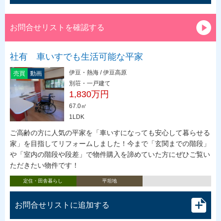
お問合せリストを確認する
社有 車いすでも生活可能な平家
伊豆・熱海 / 伊豆高原
売買
動画
別荘・一戸建て
1,830万円
67.0㎡
1LDK
ご高齢の方に人気の平家を「車いすになっても安心して暮らせる
家」を目指してリフォームしました！今まで「玄関までの階段」
や「室内の階段や段差」で物件購入を諦めていた方にぜひご覧い
ただきたい物件です！
定住・田舎暮らし
平坦地
お問合せリストに追加する