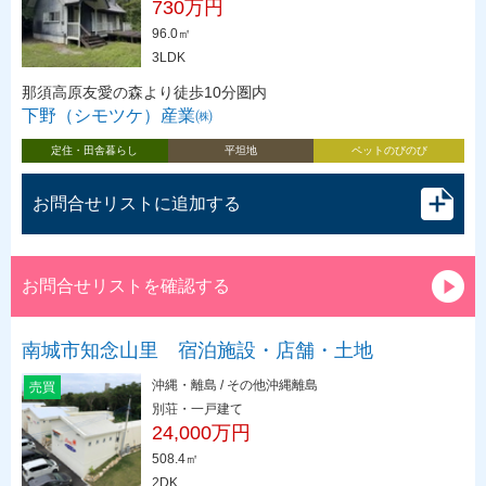
730万円
96.0㎡
3LDK
那須高原友愛の森より徒歩10分圏内
下野（シモツケ）産業㈱
定住・田舎暮らし
平坦地
ペットのびのび
お問合せリストに追加する
お問合せリストを確認する
南城市知念山里 宿泊施設・店舗・土地
沖縄・離島 / その他沖縄離島
売買
別荘・一戸建て
24,000万円
508.4㎡
2DK