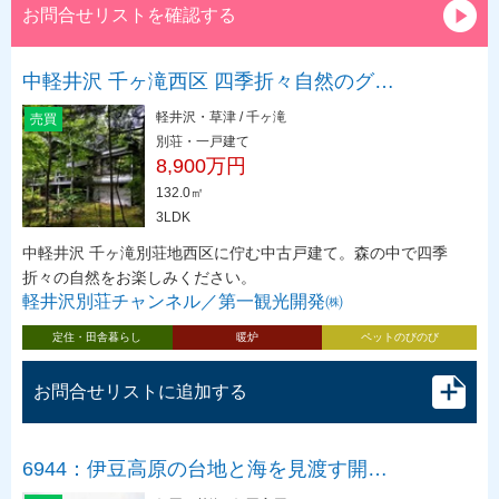
お問合せリストを確認する
中軽井沢 千ヶ滝西区 四季折々自然のグ…
軽井沢・草津 / 千ヶ滝
売買
別荘・一戸建て
8,900万円
132.0㎡
3LDK
中軽井沢 千ヶ滝別荘地西区に佇む中古戸建て。森の中で四季
折々の自然をお楽しみください。
軽井沢別荘チャンネル／第一観光開発㈱
定住・田舎暮らし
暖炉
ペットのびのび
お問合せリストに追加する
6944：伊豆高原の台地と海を見渡す開…