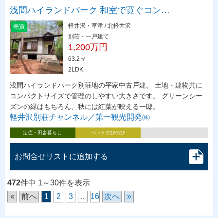
浅間ハイランドパーク 和室で寛ぐコン…
軽井沢・草津 / 北軽井沢
売買
別荘・一戸建て
1,200万円
63.2㎡
2LDK
浅間ハイランドパーク別荘地の平家中古戸建。 土地・建物共に
コンパクトサイズで管理のしやすい大きさです。 グリーンシー
ズンの緑はもちろん、秋には紅葉が映える一邸。
軽井沢別荘チャンネル／第一観光開発㈱
定住・田舎暮らし
ペットのびのび
お問合せリストに追加する
472
件中 1～30件を表示
«
前へ
1
2
3
..
16
次へ
»