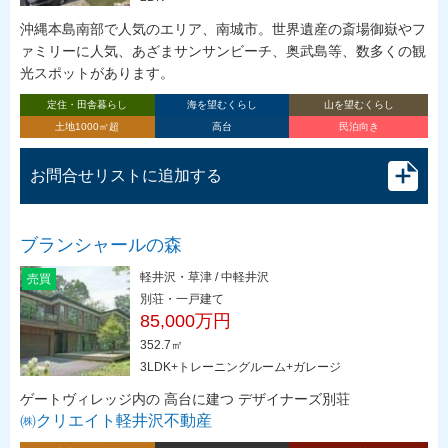
沖縄本島南部で人気のエリア、南城市。世界遺産の斎場御嶽やフ
ァミリーに人気、あざまサンサンビーチ、奥武島等、数多くの観
光スポットがあります。
定住・田舎暮らし
海を望むくらし
山を望むくらし
土地1000㎡超
高台
民泊向き
お問合せリストに追加する
ブランシャールの森
軽井沢・草津 / 中軽井沢
売買
別荘・一戸建て
85,000万円
352.7㎡
3LDK+トレーニングルーム+ガレージ
ゲートヴィレッジ内の 高台に建つ デザイナーズ別荘
㈱クリエイト軽井沢不動産