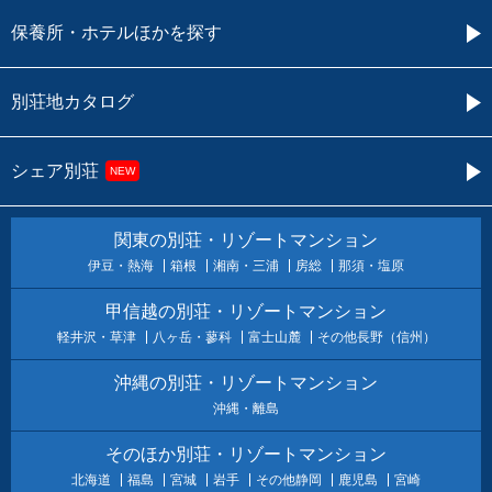
保養所・ホテルほかを探す
別荘地カタログ
シェア別荘
NEW
関東の別荘・リゾートマンション
伊豆・熱海
箱根
湘南・三浦
房総
那須・塩原
甲信越の別荘・リゾートマンション
軽井沢・草津
八ヶ岳・蓼科
富士山麓
その他長野（信州）
沖縄の別荘・リゾートマンション
沖縄・離島
そのほか別荘・リゾートマンション
北海道
福島
宮城
岩手
その他静岡
鹿児島
宮崎