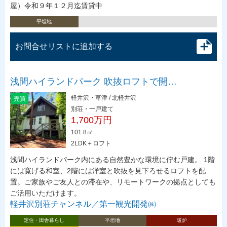
屋）令和９年１２月迄賃貸中
平坦地
お問合せリストに追加する
浅間ハイランドパーク 吹抜ロフトで開…
軽井沢・草津 / 北軽井沢
売買
別荘・一戸建て
1,700万円
101.8㎡
2LDK＋ロフト
浅間ハイランドパーク内にある自然豊かな環境に佇む戸建。 1階
には寛げる和室、2階には洋室と吹抜を見下ろせるロフトを配
置。ご家族やご友人との滞在や、リモートワークの拠点としても
ご活用いただけます。
軽井沢別荘チャンネル／第一観光開発㈱
定住・田舎暮らし
平坦地
暖炉