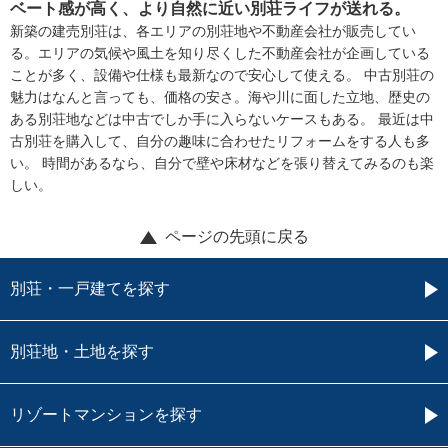
ベート感が高く、より自然に近い別荘ライフが送れる。
新築の建売別荘は、各エリアの別荘地や不動産会社が販売してい
る。エリアの気候や風土を知り尽くした不動産会社が企画している
ことが多く、設備や仕様も最新なので安心して使える。 中古別荘の
魅力はなんと言っても、価格の安さ。海や川に面した立地、歴史の
ある別荘地などは中古でしか手に入らないケースもある。 最近は中
古別荘を購入して、自分の趣味に合わせたリフォームをする人も多
い。 時間があるなら、自分で壁や床材などを張り替えてみるのも楽
しい。
ページの先頭に戻る
別荘・一戸建てを探す
別荘地・土地を探す
リゾートマンションを探す