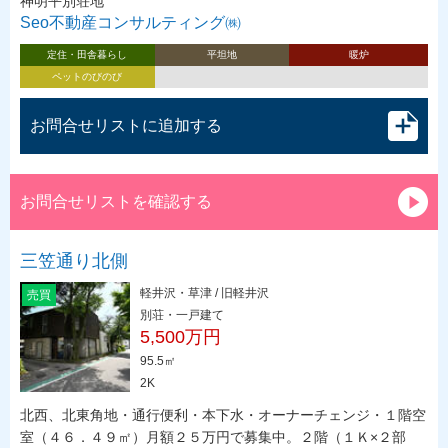
神明平別荘地
Seo不動産コンサルティング㈱
定住・田舎暮らし
平坦地
暖炉
ペットのびのび
お問合せリストに追加する
お問合せリストを確認する
三笠通り北側
軽井沢・草津 / 旧軽井沢
売買
別荘・一戸建て
5,500万円
95.5㎡
2K
北西、北東角地・通行便利・本下水・オーナーチェンジ・１階空
室（４６．４９㎡）月額２５万円で募集中。２階（１Ｋ×２部