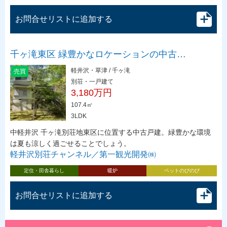
お問合せリストに追加する
千ヶ滝東区 緑豊かなロケーションの中古…
軽井沢・草津 / 千ヶ滝
売買
別荘・一戸建て
3,180万円
107.4㎡
3LDK
中軽井沢 千ヶ滝別荘地東区に位置する中古戸建。緑豊かな環境
は夏も涼しく過ごせることでしょう。
軽井沢別荘チャンネル／第一観光開発㈱
定住・田舎暮らし
暖炉
ペットのびのび
お問合せリストに追加する