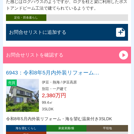
た感じはログハウスのようですが、ログを柱と梁に利用したポス
トアンドビーム工法で建てられているようです。
定住・田舎暮らし
お問合せリストに追加する
お問合せリストを確認する
6943：令和8年5月内外装リフォーム…
伊豆・熱海 / 伊豆高原
売買
別荘・一戸建て
2,380万円
99.4㎡
3SLDK
令和8年5月内外装リフォーム・海を望む温泉付き3SLDK
海を望むくらし
家庭菜園/畑
平坦地