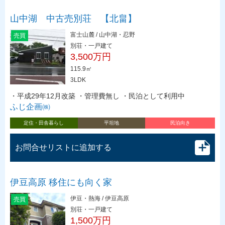
山中湖 中古売別荘 【北畠】
富士山麓 / 山中湖・忍野
売買
別荘・一戸建て
3,500万円
115.9㎡
3LDK
・平成29年12月改築 ・管理費無し ・民泊として利用中
ふじ企画㈱
定住・田舎暮らし
平坦地
民泊向き
お問合せリストに追加する
伊豆高原 移住にも向く家
伊豆・熱海 / 伊豆高原
売買
別荘・一戸建て
1,500万円