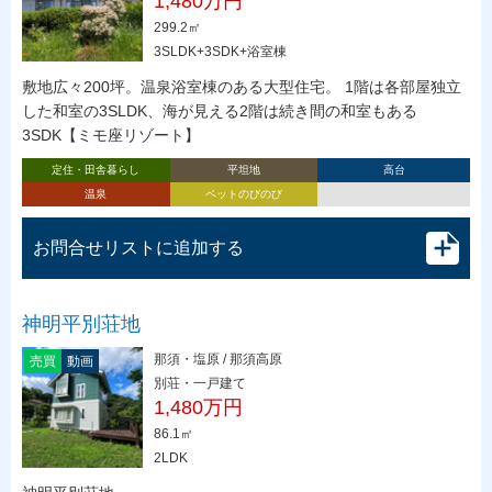
1,480万円
299.2㎡
3SLDK+3SDK+浴室棟
敷地広々200坪。温泉浴室棟のある大型住宅。 1階は各部屋独立
した和室の3SLDK、海が見える2階は続き間の和室もある
3SDK【ミモ座リゾート】
定住・田舎暮らし
平坦地
高台
温泉
ペットのびのび
お問合せリストに追加する
神明平別荘地
那須・塩原 / 那須高原
売買
動画
別荘・一戸建て
1,480万円
86.1㎡
2LDK