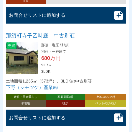
温泉
お問合せリストに追加する
那須町寺子乙時庭 中古別荘
那須・塩原 / 那須
売買
別荘・一戸建て
680万円
92.7㎡
3LDK
土地面積1,235㎡（373坪）、3LDKの中古別荘
下野（シモツケ）産業㈱
定住・田舎暮らし
家庭菜園/畑
土地1000㎡超
平坦地
暖炉
ペットのびのび
お問合せリストに追加する