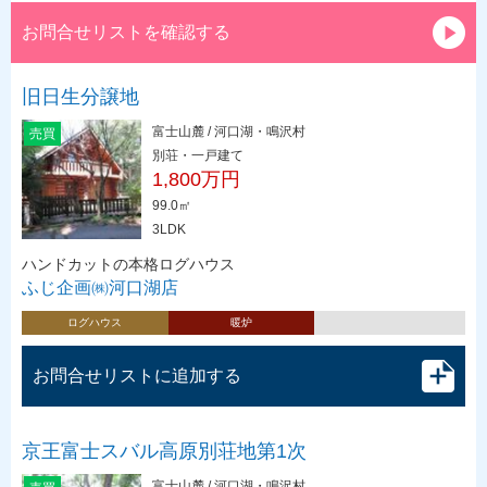
お問合せリストを確認する
旧日生分譲地
富士山麓 / 河口湖・鳴沢村
売買
別荘・一戸建て
1,800万円
99.0㎡
3LDK
ハンドカットの本格ログハウス
ふじ企画㈱河口湖店
ログハウス
暖炉
お問合せリストに追加する
京王富士スバル高原別荘地第1次
富士山麓 / 河口湖・鳴沢村