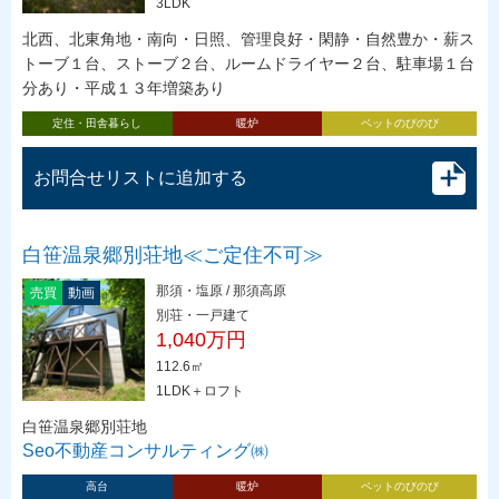
3LDK
北西、北東角地・南向・日照、管理良好・閑静・自然豊か・薪ス
トーブ１台、ストーブ２台、ルームドライヤー２台、駐車場１台
分あり・平成１３年増築あり
定住・田舎暮らし
暖炉
ペットのびのび
お問合せリストに追加する
白笹温泉郷別荘地≪ご定住不可≫
那須・塩原 / 那須高原
売買
動画
別荘・一戸建て
1,040万円
112.6㎡
1LDK＋ロフト
白笹温泉郷別荘地
Seo不動産コンサルティング㈱
高台
暖炉
ペットのびのび