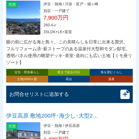
伊豆・熱海 / 川奈・富戸・城ヶ崎
売買
別荘・一戸建て
7,900万円
260.4㎡
3SLDK+LK+茶室
眼の前に広がる海と島々。この見晴らしを日常に出来る贅沢。
フルリフォーム済･薪ストーブのある温泉付大型和モダン邸宅。
透明パネル使用の眺望デッキ･茶室･道向にも広い土地【ミモ座リ
ゾート】
定住・田舎暮らし
駅まで徒歩15分
海を望むくらし
土地1000㎡超
高台
温泉
お問合せリストに追加する
伊豆高原 敷地200坪･海少し･大型2…
伊豆・熱海 / 伊豆高原
売買
別荘・一戸建て