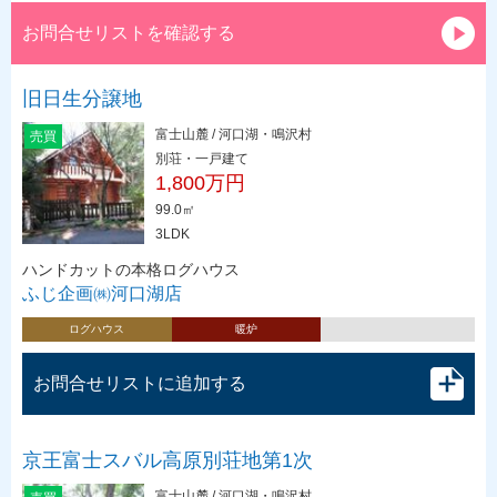
お問合せリストを確認する
旧日生分譲地
富士山麓 / 河口湖・鳴沢村
売買
別荘・一戸建て
1,800万円
99.0㎡
3LDK
ハンドカットの本格ログハウス
ふじ企画㈱河口湖店
ログハウス
暖炉
お問合せリストに追加する
京王富士スバル高原別荘地第1次
富士山麓 / 河口湖・鳴沢村