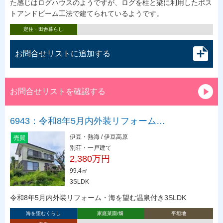
た感じはログハウスのようですが、ログを柱と梁に利用したポス
トアンドビーム工法で建てられているようです。
定住・田舎暮らし
お問合せリストに追加する
お問合せリストを確認する
6943：令和8年5月内外装リフォーム…
伊豆・熱海 / 伊豆高原
売買
別荘・一戸建て
2,380万円
99.4㎡
3SLDK
令和8年5月内外装リフォーム・海を望む温泉付き3SLDK
海を望むくらし
家庭菜園/畑
平坦地