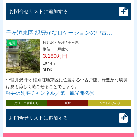
お問合せリストに追加する
千ヶ滝東区 緑豊かなロケーションの中古…
軽井沢・草津 / 千ヶ滝
売買
別荘・一戸建て
3,180万円
107.4㎡
3LDK
中軽井沢 千ヶ滝別荘地東区に位置する中古戸建。緑豊かな環境
は夏も涼しく過ごせることでしょう。
軽井沢別荘チャンネル／第一観光開発㈱
定住・田舎暮らし
暖炉
ペットのびのび
お問合せリストに追加する