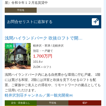
屋）令和９年１２月迄賃貸中
平坦地
お問合せリストに追加する
浅間ハイランドパーク 吹抜ロフトで開…
軽井沢・草津 / 北軽井沢
売買
別荘・一戸建て
1,700万円
101.8㎡
2LDK＋ロフト
浅間ハイランドパーク内にある自然豊かな環境に佇む戸建。 1階
には寛げる和室、2階には洋室と吹抜を見下ろせるロフトを配
置。ご家族やご友人との滞在や、リモートワークの拠点としても
ご活用いただけます。
軽井沢別荘チャンネル／第一観光開発㈱
定住・田舎暮らし
平坦地
暖炉