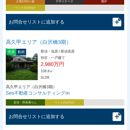
土地1000㎡超
デザイナーズ
暖炉
ペットのびのび
お問合せリストに追加する
高久甲エリア（白沢橋3期）
那須・塩原 / 那須高原
売買
動画
別荘・一戸建て
2,980万円
108.8㎡
3LDK
高久甲エリア（白沢橋3期）
Seo不動産コンサルティング㈱
定住・田舎暮らし
ペットのびのび
お問合せリストに追加する