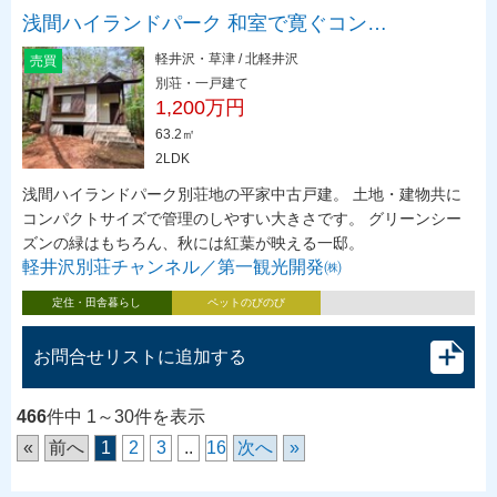
浅間ハイランドパーク 和室で寛ぐコン…
軽井沢・草津 / 北軽井沢
売買
別荘・一戸建て
1,200万円
63.2㎡
2LDK
浅間ハイランドパーク別荘地の平家中古戸建。 土地・建物共に
コンパクトサイズで管理のしやすい大きさです。 グリーンシー
ズンの緑はもちろん、秋には紅葉が映える一邸。
軽井沢別荘チャンネル／第一観光開発㈱
定住・田舎暮らし
ペットのびのび
お問合せリストに追加する
466
件中 1～30件を表示
«
前へ
1
2
3
..
16
次へ
»