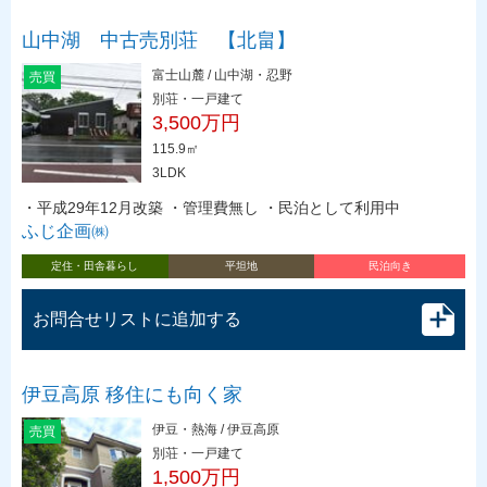
山中湖 中古売別荘 【北畠】
富士山麓 / 山中湖・忍野
売買
別荘・一戸建て
3,500万円
115.9㎡
3LDK
・平成29年12月改築 ・管理費無し ・民泊として利用中
ふじ企画㈱
定住・田舎暮らし
平坦地
民泊向き
お問合せリストに追加する
伊豆高原 移住にも向く家
伊豆・熱海 / 伊豆高原
売買
別荘・一戸建て
1,500万円