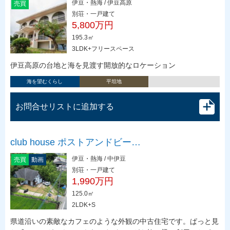
伊豆・熱海 / 伊豆高原
売買
別荘・一戸建て
5,800万円
195.3㎡
3LDK+フリースペース
伊豆高原の台地と海を見渡す開放的なロケーション
海を望むくらし
平坦地
お問合せリストに追加する
club house ポストアンドビー…
伊豆・熱海 / 中伊豆
売買
動画
別荘・一戸建て
1,990万円
125.0㎡
2LDK+S
県道沿いの素敵なカフェのような外観の中古住宅です。ぱっと見