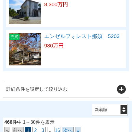
8,300万円
エンゼルフォレスト那須 5203
売買
980万円
詳細条件を設定して絞り込む
466
件中 1～30件を表示
«
前へ
1
2
3
..
16
次へ
»