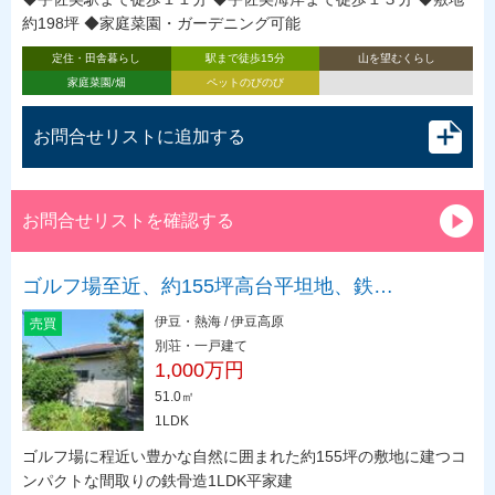
約198坪 ◆家庭菜園・ガーデニング可能
定住・田舎暮らし
駅まで徒歩15分
山を望むくらし
家庭菜園/畑
ペットのびのび
お問合せリストに追加する
お問合せリストを確認する
ゴルフ場至近、約155坪高台平坦地、鉄…
伊豆・熱海 / 伊豆高原
売買
別荘・一戸建て
1,000万円
51.0㎡
1LDK
ゴルフ場に程近い豊かな自然に囲まれた約155坪の敷地に建つコ
ンパクトな間取りの鉄骨造1LDK平家建