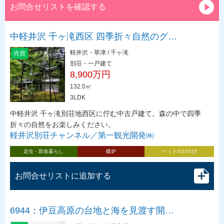
お問合せリストを確認する
中軽井沢 千ヶ滝西区 四季折々自然のグ…
軽井沢・草津 / 千ヶ滝
売買
別荘・一戸建て
8,900万円
132.0㎡
3LDK
中軽井沢 千ヶ滝別荘地西区に佇む中古戸建て。森の中で四季
折々の自然をお楽しみください。
軽井沢別荘チャンネル／第一観光開発㈱
定住・田舎暮らし
暖炉
ペットのびのび
お問合せリストに追加する
6944：伊豆高原の台地と海を見渡す開…