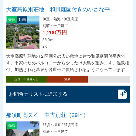
大室高原別荘地 和風庭園付きの小さな平…
伊豆・熱海 / 伊豆高原
売買
動画
別荘・一戸建て
1,200万円
55.0㎡
2K
大室高原別荘地の２区画分の広い敷地に建つ和風庭園付平家で
す。平家のためバルコニーから少しだけ大島を望みます。温泉権
付、加熱された温泉が各世帯に供給されるようになっています。
定住・田舎暮らし
温泉
お問合せリストに追加する
那須町高久乙 中古別荘（29坪）
那須・塩原 / 那須高原
売買
別荘・一戸建て