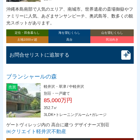
沖縄本島南部で人気のエリア、南城市。世界遺産の斎場御嶽やフ
ァミリーに人気、あざまサンサンビーチ、奥武島等、数多くの観
光スポットがあります。
定住・田舎暮らし
海を望むくらし
山を望むくらし
土地1000㎡超
高台
民泊向き
お問合せリストに追加する
ブランシャールの森
軽井沢・草津 / 中軽井沢
売買
別荘・一戸建て
85,000万円
352.7㎡
3LDK+トレーニングルーム+ガレージ
ゲートヴィレッジ内の 高台に建つ デザイナーズ別荘
㈱クリエイト軽井沢不動産