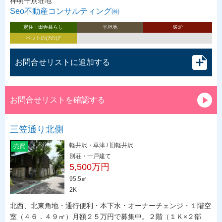
神明平別荘地
Seo不動産コンサルティング㈱
定住・田舎暮らし
平坦地
暖炉
ペットのびのび
お問合せリストに追加する
お問合せリストを確認する
三笠通り北側
軽井沢・草津 / 旧軽井沢
売買
別荘・一戸建て
5,500万円
95.5㎡
2K
北西、北東角地・通行便利・本下水・オーナーチェンジ・１階空
室（４６．４９㎡）月額２５万円で募集中。２階（１Ｋ×２部