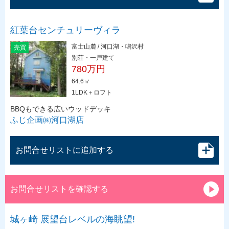
紅葉台センチュリーヴィラ
富士山麓 / 河口湖・鳴沢村
売買
別荘・一戸建て
780万円
64.6㎡
1LDK＋ロフト
BBQもできる広いウッドデッキ
ふじ企画㈱河口湖店
お問合せリストに追加する
お問合せリストを確認する
城ヶ崎 展望台レベルの海眺望!