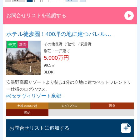
お問合せリストを確認する
ホテル徒歩圏！400坪の地に建つバレル…
その他長野（信州） / 安曇野
売買
新着
別荘・一戸建て
5,000万円
99.5㎡
3LDK
安曇野高原リゾートより徒歩1分の立地に建つぺットフレンドリ
ー仕様のログハウス。
㈱セラヴィリゾート泉郷
土地1000㎡超
ログハウス
温泉
暖炉
お問合せリストに追加する