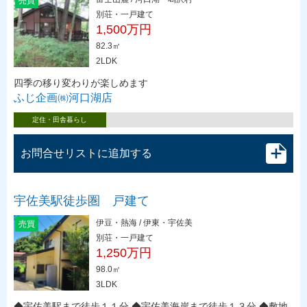
売買
別荘・一戸建て
1,500万円
82.3㎡
2LDK
四季の移り変わりが楽しめます
ふじ企画㈱河口湖店
定住・田舎暮らし
お問合せリストに追加する
宇佐美駅徒歩圏 戸建て
伊豆・熱海 / 伊東・宇佐美
売買
別荘・一戸建て
1,250万円
98.0㎡
3LDK
◆宇佐美駅まで徒歩１１分 ◆宇佐美海岸まで徒歩１３分 ◆敷地