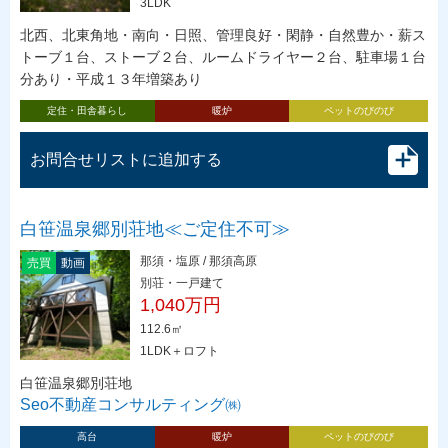
3LDK
北西、北東角地・南向・日照、管理良好・閑静・自然豊か・薪ス
トーブ１台、ストーブ２台、ルームドライヤー２台、駐車場１台
分あり・平成１３年増築あり
定住・田舎暮らし
暖炉
ペットのびのび
お問合せリストに追加する
白笹温泉郷別荘地≪ご定住不可≫
那須・塩原 / 那須高原
売買
動画
別荘・一戸建て
1,040万円
112.6㎡
1LDK＋ロフト
白笹温泉郷別荘地
Seo不動産コンサルティング㈱
高台
暖炉
ペットのびのび