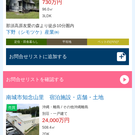
730万円
96.0㎡
3LDK
那須高原友愛の森より徒歩10分圏内
下野（シモツケ）産業㈱
定住・田舎暮らし
平坦地
ペットのびのび
お問合せリストに追加する
お問合せリストを確認する
南城市知念山里 宿泊施設・店舗・土地
沖縄・離島 / その他沖縄離島
売買
別荘・一戸建て
24,000万円
508.4㎡
2DK