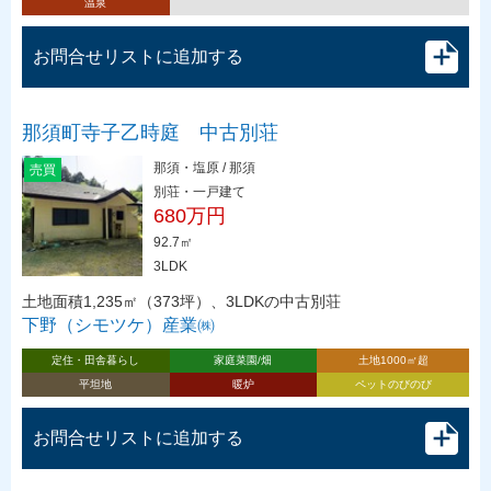
温泉
お問合せリストに追加する
那須町寺子乙時庭 中古別荘
那須・塩原 / 那須
売買
別荘・一戸建て
680万円
92.7㎡
3LDK
土地面積1,235㎡（373坪）、3LDKの中古別荘
下野（シモツケ）産業㈱
定住・田舎暮らし
家庭菜園/畑
土地1000㎡超
平坦地
暖炉
ペットのびのび
お問合せリストに追加する