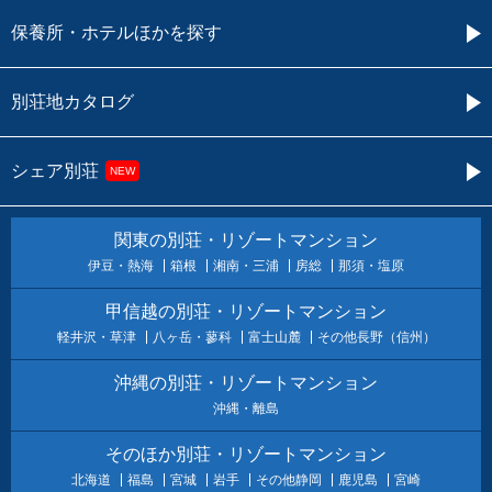
保養所・ホテルほかを探す
別荘地カタログ
シェア別荘
NEW
関東の別荘・リゾートマンション
伊豆・熱海
箱根
湘南・三浦
房総
那須・塩原
甲信越の別荘・リゾートマンション
軽井沢・草津
八ヶ岳・蓼科
富士山麓
その他長野（信州）
沖縄の別荘・リゾートマンション
沖縄・離島
そのほか別荘・リゾートマンション
北海道
福島
宮城
岩手
その他静岡
鹿児島
宮崎