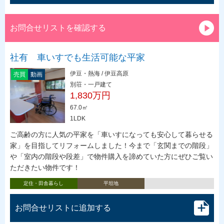
お問合せリストを確認する
社有 車いすでも生活可能な平家
伊豆・熱海 / 伊豆高原
売買
動画
別荘・一戸建て
1,830万円
67.0㎡
1LDK
ご高齢の方に人気の平家を「車いすになっても安心して暮らせる
家」を目指してリフォームしました！今まで「玄関までの階段」
や「室内の階段や段差」で物件購入を諦めていた方にぜひご覧い
ただきたい物件です！
定住・田舎暮らし
平坦地
お問合せリストに追加する