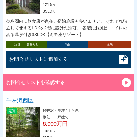
121.5㎡
3SLDK
徒歩圏内に飲食店が点在。宿泊施設も多いエリア。 それぞれ独
立して使えるLDKを2階に設けた別荘。 各階にお風呂･トイレの
ある温泉付き3SLDK【ミモ座リゾート】
定住・田舎暮らし
高台
温泉
お問合せリストに追加する
お問合せリストを確認する
千ヶ滝西区
軽井沢・草津 / 千ヶ滝
売買
別荘・一戸建て
8,900万円
132.0㎡