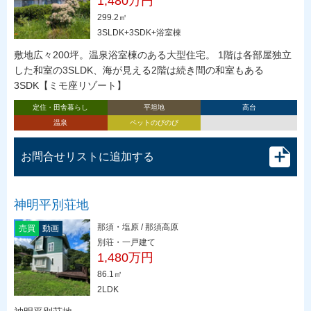
1,480万円
299.2㎡
3SLDK+3SDK+浴室棟
敷地広々200坪。温泉浴室棟のある大型住宅。 1階は各部屋独立
した和室の3SLDK、海が見える2階は続き間の和室もある
3SDK【ミモ座リゾート】
定住・田舎暮らし
平坦地
高台
温泉
ペットのびのび
お問合せリストに追加する
神明平別荘地
那須・塩原 / 那須高原
売買
動画
別荘・一戸建て
1,480万円
86.1㎡
2LDK