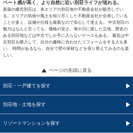
ベート感が高く、より自然に近い別荘ライフが送れる。
新築の建売別荘は、各エリアの別荘地や不動産会社が販売してい
る。エリアの気候や風土を知り尽くした不動産会社が企画している
ことが多く、設備や仕様も最新なので安心して使える。 中古別荘の
魅力はなんと言っても、価格の安さ。海や川に面した立地、歴史の
ある別荘地などは中古でしか手に入らないケースもある。 最近は中
古別荘を購入して、自分の趣味に合わせたリフォームをする人も多
い。 時間があるなら、自分で壁や床材などを張り替えてみるのも楽
しい。
ページの先頭に戻る
別荘・一戸建てを探す
別荘地・土地を探す
リゾートマンションを探す