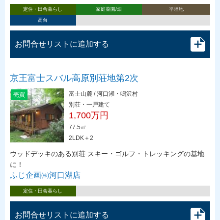
定住・田舎暮らし
家庭菜園/畑
平坦地
高台
お問合せリストに追加する
京王富士スバル高原別荘地第2次
富士山麓 / 河口湖・鳴沢村
売買
別荘・一戸建て
1,700万円
77.5㎡
2LDK＋2
ウッドデッキのある別荘 スキー・ゴルフ・トレッキングの基地
に！
ふじ企画㈱河口湖店
定住・田舎暮らし
お問合せリストに追加する