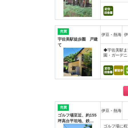
売買
伊豆・熱海
伊
宇佐美駅徒歩圏 戸建
て
◆宇佐美駅ま
園・ガーデニ
売買
伊豆・熱海
ゴルフ場至近、約155
坪高台平坦地、鉄…
ゴルフ場に程