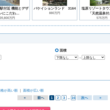
駅付近 機能とデザ
バケイションランド 3164
塩原リゾートタウ
ンにこだわ…
880万円
「天然温泉付
35,800万円
575万円
面積
～
価格が高い順
｜
面積が広い順
«
前へ
1
2
3
..
16
次へ
»