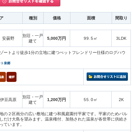
ア
種別
価格
面積
間取り
別荘・一戸
安曇野
5,000万円
99.5㎡
3LDK
建て
ゾートより徒歩1分の立地に建つぺットフレンドリー仕様のログハウ
ート泉郷
別荘・一戸
伊豆高原
1,200万円
55.0㎡
2K
建て
地の２区画分の広い敷地に建つ和風庭園付平家です。平家のためバル
しだけ大島を望みます。温泉権付、加熱された温泉が各世帯に供給さ
っています。