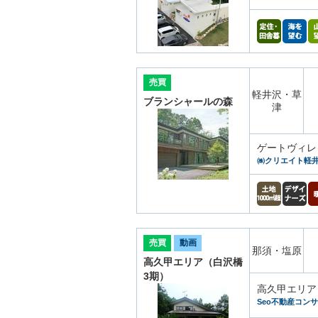
売買
軽井沢・草
ブランシャールの森
津
ゲートヴィレ
㈱クリエイト軽
売買
動画
那須・塩原
高久甲エリア（白沢橋
3期）
高久甲エリア
Seo不動産コン