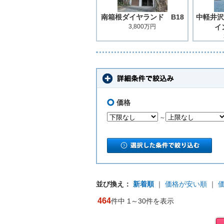
南箱根ダイヤランド B18
中軽井沢
3,800万円
イ
価格
～
並び換え：
新着順
｜
価格が安い順
｜
464
件中 1～30件を表示