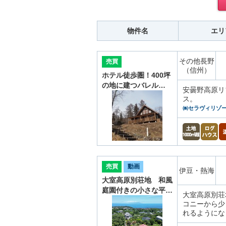
物件名
エリ
その他長野
売買
（信州）
ホテル徒歩圏！400坪
の地に建つバレル…
安曇野高原リ
ス。
㈱セラヴィリゾ
売買
動画
伊豆・熱海
大室高原別荘地 和風
庭園付きの小さな平…
大室高原別荘
コニーから少
れるようにな