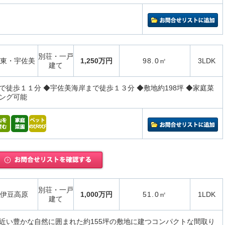
別荘・一戸
東・宇佐美
1,250万円
98.0㎡
3LDK
建て
で徒歩１１分 ◆宇佐美海岸まで徒歩１３分 ◆敷地約198坪 ◆家庭菜
ング可能
別荘・一戸
伊豆高原
1,000万円
51.0㎡
1LDK
建て
近い豊かな自然に囲まれた約155坪の敷地に建つコンパクトな間取り