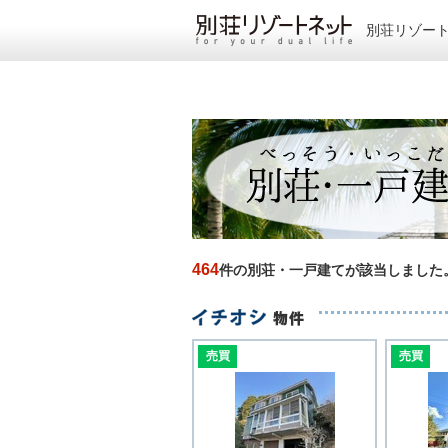
別荘リゾー
464
件の別荘・一戸建てが該当しました
売買
売買