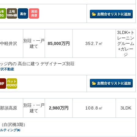
3LDK+ト
レーニン
別荘・一戸
中軽井沢
85,000万円
352.7㎡
グルーム
建て
+ガレー
ジ
ッジ内の 高台に建つ デザイナーズ別荘
井沢不動産
別荘・一戸
那須高原
2,980万円
108.8㎡
3LDK
建て
（白沢橋3期）
サルティング㈱