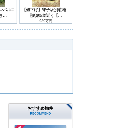
ンパルコ
【値下げ】守子坂別荘地
き…
那須街道近く【…
980万円
おすすめ物件
RECOMMEND