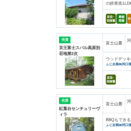
の鉄骨造1LD
売買
河
富士山麓
京王富士スバル高原別
荘地第2次
ウッドデッキ
ふじ企画㈱河口
売買
河
富士山麓
紅葉台センチュリーヴ
ィラ
BBQもでき
ふじ企画㈱河口