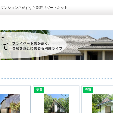
トマンションさがすなら別荘リゾートネット
。
売買
売買