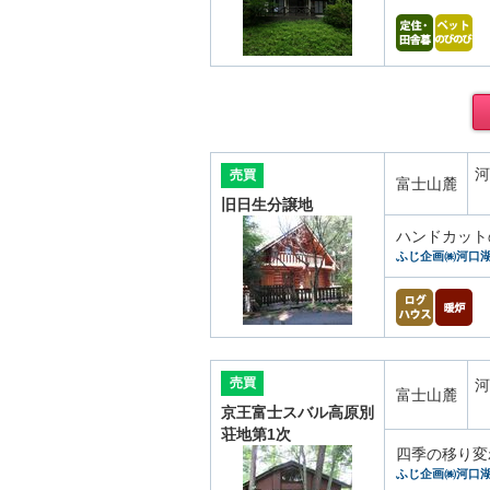
河
売買
富士山麓
旧日生分譲地
ハンドカット
ふじ企画㈱河口
売買
河
富士山麓
京王富士スバル高原別
荘地第1次
四季の移り変
ふじ企画㈱河口