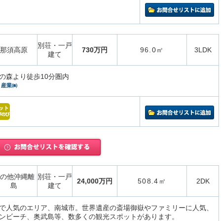
別荘・一戸
那須高原
730万円
96.0㎡
3LDK
建て
の森より徒歩10分圏内
）産業㈱
の他沖縄離
別荘・一戸
24,000万円
508.4㎡
2DK
島
建て
で人気のエリア、南城市。世界遺産の斎場御嶽やファミリーに人気、
ンビーチ、奥武島等、数多くの観光スポットがあります。