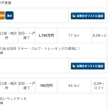
K平家建
口湖・鳴沢
別荘・一戸
1,700万円
77.5㎡
2LDK＋2
村
建て
のある別荘 スキー・ゴルフ・トレッキングの基地に！
湖店
口湖・鳴沢
別荘・一戸
1LDK＋
780万円
64.6㎡
村
建て
ロフト
る広いウッドデッキ
湖店