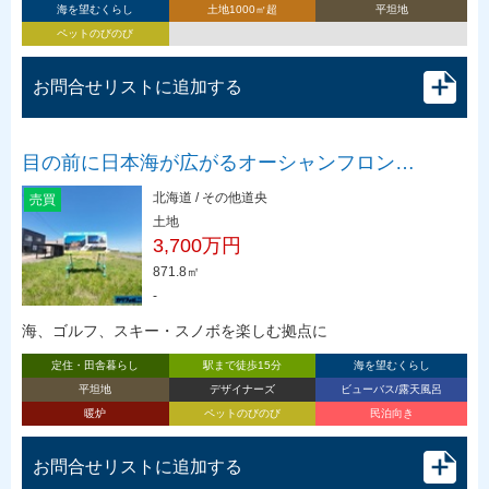
海を望むくらし
土地1000㎡超
平坦地
ペットのびのび
お問合せリストに追加する
目の前に日本海が広がるオーシャンフロン…
北海道 / その他道央
売買
土地
3,700万円
871.8㎡
-
海、ゴルフ、スキー・スノボを楽しむ拠点に
定住・田舎暮らし
駅まで徒歩15分
海を望むくらし
平坦地
デザイナーズ
ビューバス/露天風呂
暖炉
ペットのびのび
民泊向き
お問合せリストに追加する