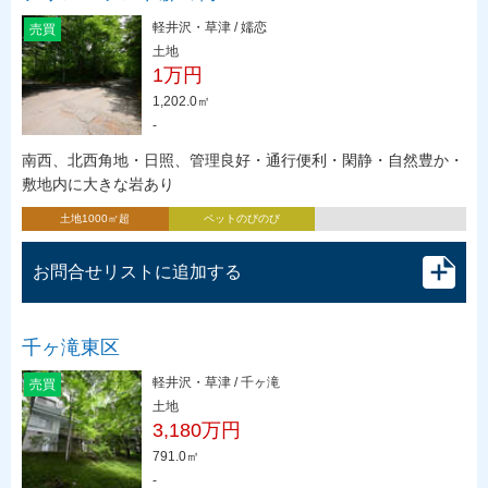
軽井沢・草津 / 嬬恋
売買
土地
1万円
1,202.0㎡
-
南西、北西角地・日照、管理良好・通行便利・閑静・自然豊か・
敷地内に大きな岩あり
土地1000㎡超
ペットのびのび
お問合せリストに追加する
千ヶ滝東区
軽井沢・草津 / 千ヶ滝
売買
土地
3,180万円
791.0㎡
-