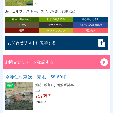
-
海、ゴルフ、スキー、スノボを楽しむ拠点に
定住・田舎暮らし
駅まで徒歩15分
海を望むくらし
平坦地
デザイナーズ
ビューバス/露天風呂
暖炉
ペットのびのび
民泊向き
お問合せリストに追加する
お問合せリストを確認する
今帰仁村兼次 売地 58.69坪
沖縄・離島 / その他沖縄本島
売買
土地
757万円
194.0㎡
-