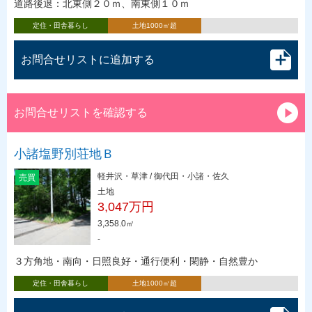
道路後退：北東側２０ｍ、南東側１０ｍ
定住・田舎暮らし
土地1000㎡超
お問合せリストに追加する
お問合せリストを確認する
小諸塩野別荘地Ｂ
軽井沢・草津 / 御代田・小諸・佐久
売買
土地
3,047万円
3,358.0㎡
-
３方角地・南向・日照良好・通行便利・閑静・自然豊か
定住・田舎暮らし
土地1000㎡超