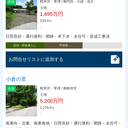
軽井沢・草津 / 御代田・小諸・佐久
売買
土地
1,695万円
534.4㎡
-
日照良好・通行便利・閑静・本下水・永住可・造成工事済
定住・田舎暮らし
平坦地
お問合せリストに追加する
小倉の里
軽井沢・草津 / 南軽井沢
売買
土地
5,200万円
1,276.0㎡
-
南東向・北東、南東角地・日照良好・通行便利・閑静・永住可・