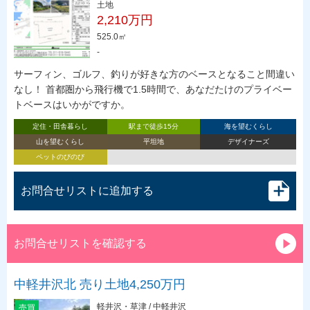
土地
2,210万円
525.0㎡
-
サーフィン、ゴルフ、釣りが好きな方のベースとなること間違い
なし！ 首都圏から飛行機で1.5時間で、あなだたけのプライベー
トベースはいかがですか。
定住・田舎暮らし
駅まで徒歩15分
海を望むくらし
山を望むくらし
平坦地
デザイナーズ
ペットのびのび
お問合せリストに追加する
お問合せリストを確認する
中軽井沢北 売り土地4,250万円
軽井沢・草津 / 中軽井沢
売買