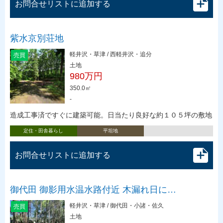
お問合せリストに追加する
紫水京別荘地
軽井沢・草津 / 西軽井沢・追分
売買
土地
980万円
350.0㎡
-
造成工事済ですぐに建築可能。日当たり良好な約１０５坪の敷地
定住・田舎暮らし
平坦地
お問合せリストに追加する
御代田 御影用水温水路付近 木漏れ日に…
軽井沢・草津 / 御代田・小諸・佐久
売買
土地