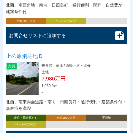
北西、南西角地・南向・日照良好・通行便利・閑静・自然豊か・
建築条件付
土地1000㎡超
ペットのびのび
お問合せリストに追加する
上の原別荘地Ｄ
軽井沢・草津 / 西軽井沢・追分
売買
土地
7,980万円
1,039.0㎡
-
北西、南東両面道路・南向・日照良好・通行便利・建築条件付・
森林浴を満喫
定住・田舎暮らし
土地1000㎡超
平坦地
ペットのびのび