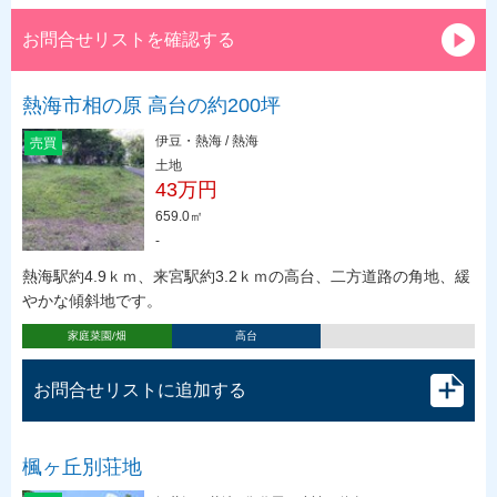
お問合せリストを確認する
熱海市相の原 高台の約200坪
伊豆・熱海 / 熱海
売買
土地
43万円
659.0㎡
-
熱海駅約4.9ｋｍ、来宮駅約3.2ｋｍの高台、二方道路の角地、緩
やかな傾斜地です。
家庭菜園/畑
高台
お問合せリストに追加する
楓ヶ丘別荘地