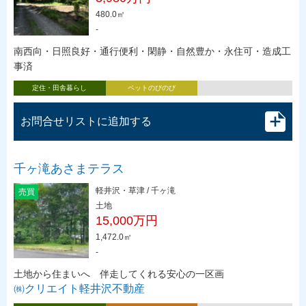
480.0㎡
-
南西向・日照良好・通行便利・閑静・自然豊か・永住可・造成工
事済
定住・田舎暮らし
ペットのびのび
お問合せリストに追加する
千ヶ滝あさまテラス
軽井沢・草津 / 千ヶ滝
売買
土地
15,000万円
1,472.0㎡
-
土地から住まいへ 伴走してくれる安心の一区画
㈱クリエイト軽井沢不動産