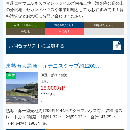
今帰仁村ウェルネスヴィレッジヒルズ内売土地！海を臨む丘の上
の分譲地！セカンドハウスや事業用地としてもおすすめです！資
料請求などお気軽にお問い合わせください！
定住・田舎暮らし
海を望むくらし
山を望むくらし
平坦地
民泊向き
お問合せリストに追加する
東熱海大黒崎 元テニスクラブ約1200…
伊豆・熱海 / 熱海
売買
土地
18,000万円
3,304.5㎡
-
熱海・海一望売地約1200坪約44坪のクラブハウス有。 鉄骨造ス
レートぶき2階建 1階91.32㎡ 2階55.93㎡ 合計147.25㎡
（44.54坪）1985年築、