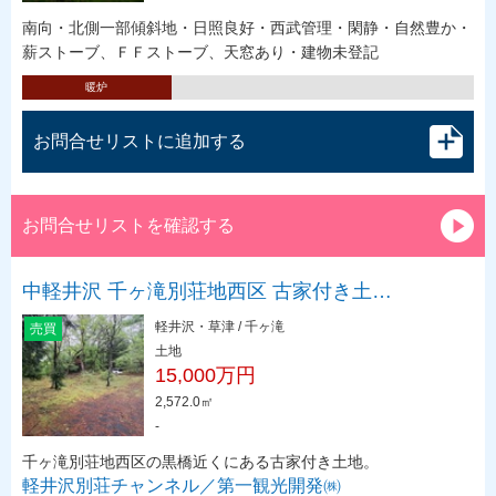
南向・北側一部傾斜地・日照良好・西武管理・閑静・自然豊か・
薪ストーブ、ＦＦストーブ、天窓あり・建物未登記
暖炉
お問合せリストに追加する
お問合せリストを確認する
中軽井沢 千ヶ滝別荘地西区 古家付き土…
軽井沢・草津 / 千ヶ滝
売買
土地
15,000万円
2,572.0㎡
-
千ヶ滝別荘地西区の黒橋近くにある古家付き土地。
軽井沢別荘チャンネル／第一観光開発㈱