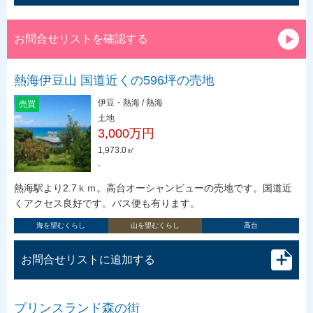
お問合せリストを確認する
熱海伊豆山 国道近くの596坪の売地
伊豆・熱海 / 熱海
売買
土地
3,000万円
1,973.0㎡
-
熱海駅より2.7ｋｍ。高台オーシャンビューの売地です。国道近
くアクセス良好です。バス便も有ります。
海を望むくらし
山を望むくらし
高台
お問合せリストに追加する
プリンスランド森の街