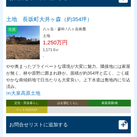
土地 長坂町大井ヶ森（約354坪）
八ヶ岳・蓼科 / 八ヶ岳南麓
売買
土地
1,250万円
1,171.0㎡
-
やや奥まったプライベートな環境が大変に魅力。隣接地には家屋
が無く、林や原野に囲まれ静か。面積が約354坪と広く、ごく緩
やかな南傾斜地で日当たりも大変良い。上下水道は敷地内に引込
済み。
㈲大泉高原土地
定住・田舎暮らし
山を望むくらし
家庭菜園/畑
ペットのびのび
お問合せリストに追加する