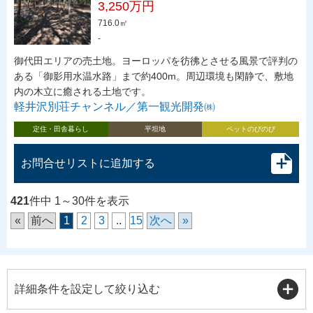
3,250万円
716.0㎡
-
御代田エリアの売土地。ヨーロッパを彷彿とさせる風景で評判の
ある「御影用水温水路」まで約400m。周辺環境も閑静で、敷地
内の木立に癒される土地です。
軽井沢別荘チャンネル／第一観光開発㈱
定住・田舎暮らし
平坦地
ペットのびのび
お問合せリストに追加する
421
件中 1～30件を表示
«
前へ
1
2
3
..
15
次へ
»
詳細条件を設定して絞り込む