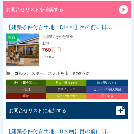
お問合せリストを確認する
【建築条件付き土地：D区画】目の前に日…
北海道 / その他道央
売買
土地
760万円
177.8㎡
-
海、ゴルフ、スキー、スノボを楽しむ拠点に
定住・田舎暮らし
駅まで徒歩15分
海を望むくらし
平坦地
デザイナーズ
ビューバス/露天風呂
暖炉
ペットのびのび
民泊向き
お問合せリストに追加する
【建築条件付き土地：B区画】目の前に日…