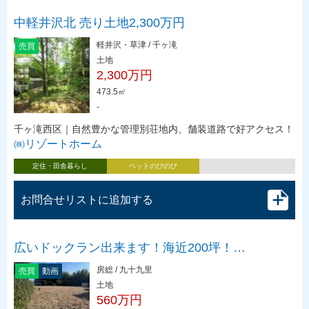
中軽井沢北 売り土地2,300万円
軽井沢・草津 / 千ヶ滝
売買
土地
2,300万円
473.5㎡
-
千ヶ滝西区｜自然豊かな管理別荘地内、舗装道路で好アクセス！
㈱リゾートホーム
定住・田舎暮らし
ペットのびのび
お問合せリストに追加する
広いドックラン出来ます！海近200坪！…
房総 / 九十九里
売買
動画
土地
560万円