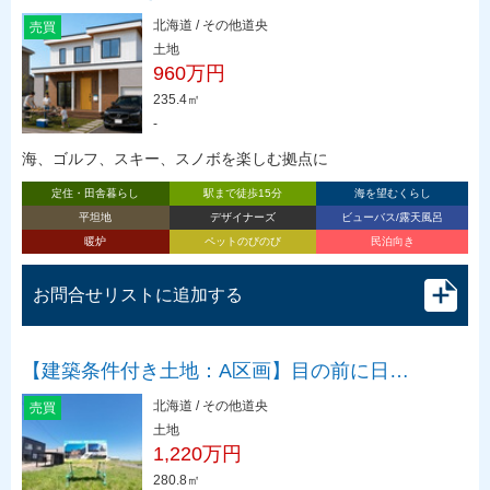
北海道 / その他道央
売買
土地
960万円
235.4㎡
-
海、ゴルフ、スキー、スノボを楽しむ拠点に
定住・田舎暮らし
駅まで徒歩15分
海を望むくらし
平坦地
デザイナーズ
ビューバス/露天風呂
暖炉
ペットのびのび
民泊向き
お問合せリストに追加する
【建築条件付き土地：A区画】目の前に日…
北海道 / その他道央
売買
土地
1,220万円
280.8㎡