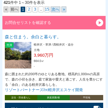
421
件中 1～30件を表示
«
前へ
1
2
3
..
15
次へ
»
お問合せリストを確認する
森と住まう。余白と暮らす。
軽井沢・草津 / 西軽井沢・追分
売買
土地
3,960万円
664.0㎡
-
森に囲まれた約200坪のゆとりある敷地。標高約1,000mの高原
で、森の小径を歩き、庭で家族や愛犬と過ごす。人生を豊かにす
る「余白」のある軽井沢暮らしを。
リゾートパートナーズ/㈲軽井沢エスケイ開発
定住・田舎暮らし
家庭菜園/畑
平坦地