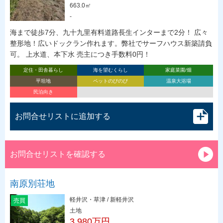
663.0㎡
-
海まで徒歩7分、九十九里有料道路長生インターまで2分！ 広々
整形地！広いドックラン作れます。弊社でサーフハウス新築請負
可。 上水道、本下水 売主につき手数料0円！
定住・田舎暮らし
海を望むくらし
家庭菜園/畑
平坦地
ペットのびのび
温泉大浴場
民泊向き
お問合せリストに追加する
お問合せリストを確認する
南原別荘地
軽井沢・草津 / 新軽井沢
売買
土地
3,980万円