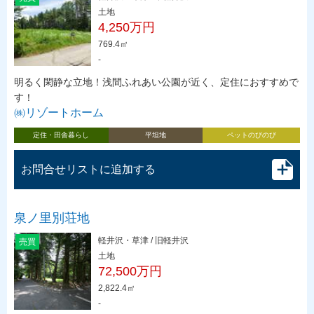
土地
4,250万円
769.4㎡
-
明るく閑静な立地！浅間ふれあい公園が近く、定住におすすめで
す！
㈱リゾートホーム
定住・田舎暮らし
平坦地
ペットのびのび
お問合せリストに追加する
泉ノ里別荘地
軽井沢・草津 / 旧軽井沢
売買
土地
72,500万円
2,822.4㎡
-