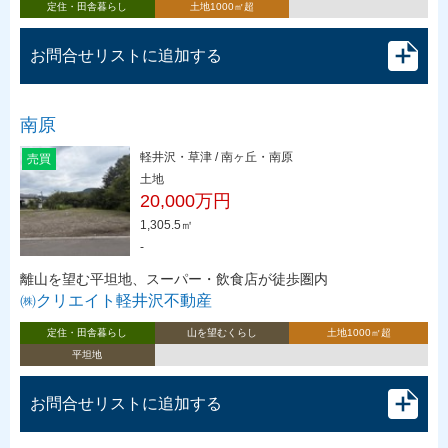
定住・田舎暮らし
土地1000㎡超
お問合せリストに追加する
南原
軽井沢・草津 / 南ヶ丘・南原
売買
土地
20,000万円
1,305.5㎡
-
離山を望む平坦地、スーパー・飲食店が徒歩圏内
㈱クリエイト軽井沢不動産
定住・田舎暮らし
山を望むくらし
土地1000㎡超
平坦地
お問合せリストに追加する