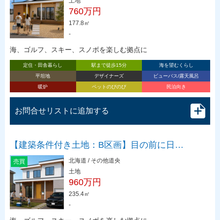
土地
760万円
177.8㎡
-
海、ゴルフ、スキー、スノボを楽しむ拠点に
定住・田舎暮らし
駅まで徒歩15分
海を望むくらし
平坦地
デザイナーズ
ビューバス/露天風呂
暖炉
ペットのびのび
民泊向き
お問合せリストに追加する
【建築条件付き土地：B区画】目の前に日…
北海道 / その他道央
売買
土地
960万円
235.4㎡
-