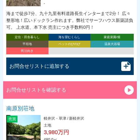
-
海まで徒歩7分、九十九里有料道路長生インターまで2分！ 広々
整形地！広いドックラン作れます。弊社でサーフハウス新築請負
可。 上水道、本下水 売主につき手数料0円！
定住・田舎暮らし
海を望むくらし
家庭菜園/畑
平坦地
ペットのびのび
温泉大浴場
民泊向き
お問合せリストに追加する
お問合せリストを確認する
南原別荘地
軽井沢・草津 / 新軽井沢
売買
土地
3,980万円
480.0㎡