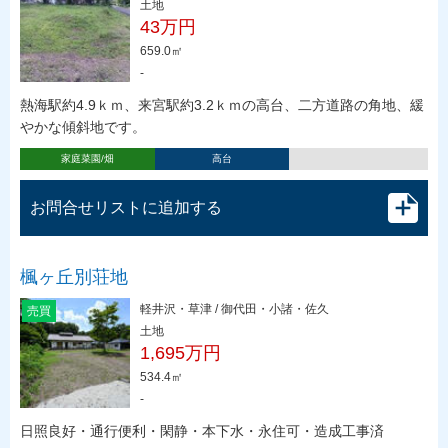
土地
43万円
659.0㎡
-
熱海駅約4.9ｋｍ、来宮駅約3.2ｋｍの高台、二方道路の角地、緩
やかな傾斜地です。
家庭菜園/畑
高台
お問合せリストに追加する
楓ヶ丘別荘地
軽井沢・草津 / 御代田・小諸・佐久
売買
土地
1,695万円
534.4㎡
-
日照良好・通行便利・閑静・本下水・永住可・造成工事済