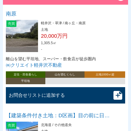
南原
軽井沢・草津 / 南ヶ丘・南原
売買
土地
20,000万円
1,305.5㎡
-
離山を望む平坦地、スーパー・飲食店が徒歩圏内
㈱クリエイト軽井沢不動産
定住・田舎暮らし
山を望むくらし
土地1000㎡超
平坦地
お問合せリストに追加する
【建築条件付き土地：D区画】目の前に日…
北海道 / その他道央
売買