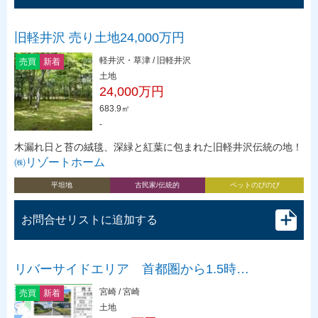
旧軽井沢 売り土地24,000万円
軽井沢・草津 / 旧軽井沢
売買
新着
土地
24,000万円
683.9㎡
-
木漏れ日と苔の絨毯、深緑と紅葉に包まれた旧軽井沢伝統の地！
㈱リゾートホーム
平坦地
古民家/伝統的
ペットのびのび
お問合せリストに追加する
リバーサイドエリア 首都圏から1.5時…
宮崎 / 宮崎
売買
新着
土地