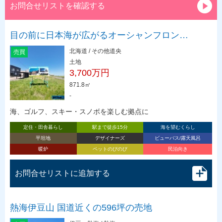
お問合せリストを確認する
目の前に日本海が広がるオーシャンフロン…
北海道 / その他道央
売買
土地
3,700万円
871.8㎡
-
海、ゴルフ、スキー・スノボを楽しむ拠点に
定住・田舎暮らし
駅まで徒歩15分
海を望むくらし
平坦地
デザイナーズ
ビューバス/露天風呂
暖炉
ペットのびのび
民泊向き
お問合せリストに追加する
熱海伊豆山 国道近くの596坪の売地