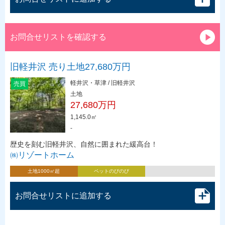
お問合せリストを確認する
旧軽井沢 売り土地27,680万円
軽井沢・草津 / 旧軽井沢
売買
土地
27,680万円
1,145.0㎡
-
歴史を刻む旧軽井沢、自然に囲まれた緩高台！
㈱リゾートホーム
土地1000㎡超
ペットのびのび
お問合せリストに追加する