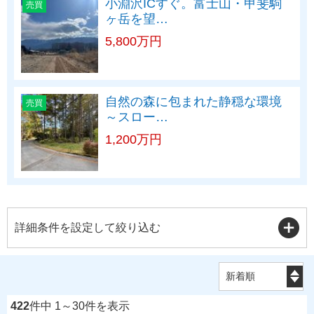
小淵沢ICすぐ。富士山・甲斐駒
売買
ヶ岳を望…
5,800万円
自然の森に包まれた静穏な環境
売買
～スロー…
1,200万円
詳細条件を設定して絞り込む
422
件中 1～30件を表示