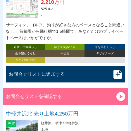
2,210万円
525.0㎡
-
サーフィン、ゴルフ、釣りが好きな方のベースとなること間違い
なし！ 首都圏から飛行機で1.5時間で、あなだたけのプライベー
トベースはいかがですか。
定住・田舎暮らし
駅まで徒歩15分
海を望むくらし
山を望むくらし
平坦地
デザイナーズ
ペットのびのび
お問合せリストに追加する
お問合せリストを確認する
中軽井沢北 売り土地4,250万円
軽井沢・草津 / 中軽井沢
売買
土地