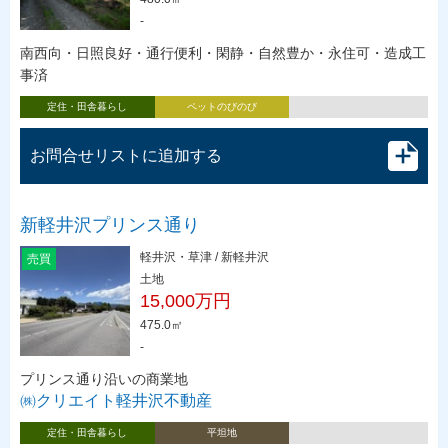
-
南西向・日照良好・通行便利・閑静・自然豊か・永住可・造成工
事済
定住・田舎暮らし
ペットのびのび
お問合せリストに追加する
新軽井沢プリンス通り
軽井沢・草津 / 新軽井沢
売買
土地
15,000万円
475.0㎡
-
プリンス通り沿いの商業地
㈱クリエイト軽井沢不動産
定住・田舎暮らし
平坦地