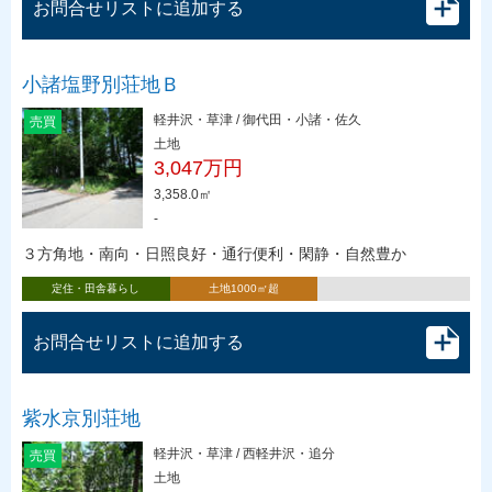
お問合せリストに追加する
小諸塩野別荘地Ｂ
軽井沢・草津 / 御代田・小諸・佐久
売買
土地
3,047万円
3,358.0㎡
-
３方角地・南向・日照良好・通行便利・閑静・自然豊か
定住・田舎暮らし
土地1000㎡超
お問合せリストに追加する
紫水京別荘地
軽井沢・草津 / 西軽井沢・追分
売買
土地