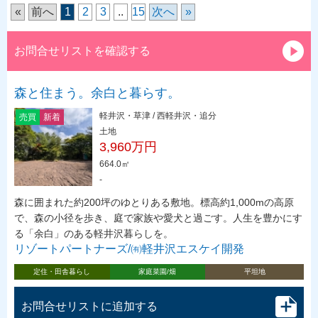
«
前へ
1
2
3
..
15
次へ
»
お問合せリストを確認する
森と住まう。余白と暮らす。
軽井沢・草津 / 西軽井沢・追分
売買
新着
土地
3,960万円
664.0㎡
-
森に囲まれた約200坪のゆとりある敷地。標高約1,000mの高原
で、森の小径を歩き、庭で家族や愛犬と過ごす。人生を豊かにす
る「余白」のある軽井沢暮らしを。
リゾートパートナーズ/㈲軽井沢エスケイ開発
定住・田舎暮らし
家庭菜園/畑
平坦地
お問合せリストに追加する