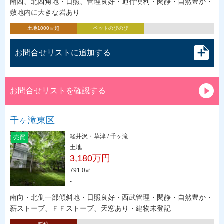
南西、北西角地・日照、管理良好・通行便利・閑静・自然豊か・
敷地内に大きな岩あり
土地1000㎡超
ペットのびのび
お問合せリストに追加する
お問合せリストを確認する
千ヶ滝東区
軽井沢・草津 / 千ヶ滝
売買
土地
3,180万円
791.0㎡
-
南向・北側一部傾斜地・日照良好・西武管理・閑静・自然豊か・
薪ストーブ、ＦＦストーブ、天窓あり・建物未登記