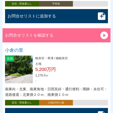
定住・田舎暮らし
平坦地
お問合せリストに追加する
お問合せリストを確認する
小倉の里
軽井沢・草津 / 南軽井沢
売買
土地
5,200万円
1,276.0㎡
-
南東向・北東、南東角地・日照良好・通行便利・閑静・永住可・
道路後退：北東側２０ｍ、南東側１０ｍ
定住・田舎暮らし
土地1000㎡超