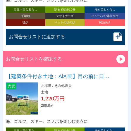
海、ゴルフ、スキー、スノボを楽しむ拠点に
定住・田舎暮らし
駅まで徒歩15分
海を望むくらし
平坦地
デザイナーズ
ビューバス/露天風呂
暖炉
ペットのびのび
民泊向き
お問合せリストに追加する
お問合せリストを確認する
【建築条件付き土地：A区画】目の前に日…
北海道 / その他道央
売買
土地
1,220万円
280.8㎡
-
海、ゴルフ、スキー、スノボを楽しむ拠点に
定住・田舎暮らし
駅まで徒歩15分
海を望むくらし