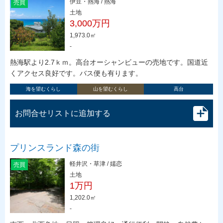
伊豆・熱海 / 熱海
売買
土地
3,000万円
1,973.0㎡
-
熱海駅より2.7ｋｍ。高台オーシャンビューの売地です。国道近
くアクセス良好です。バス便も有ります。
海を望むくらし
山を望むくらし
高台
お問合せリストに追加する
プリンスランド森の街
軽井沢・草津 / 嬬恋
売買
土地
1万円
1,202.0㎡
-