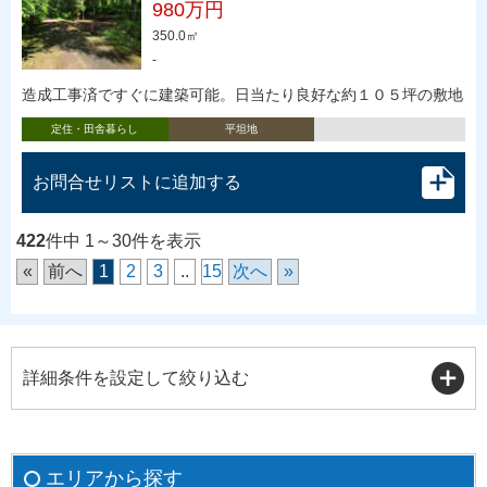
980万円
350.0㎡
-
造成工事済ですぐに建築可能。日当たり良好な約１０５坪の敷地
定住・田舎暮らし
平坦地
お問合せリストに追加する
422
件中 1～30件を表示
«
前へ
1
2
3
..
15
次へ
»
詳細条件を設定して絞り込む
エリアから探す