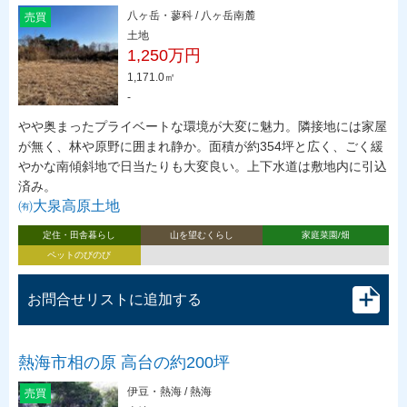
八ヶ岳・蓼科 / 八ヶ岳南麓
売買
土地
1,250万円
1,171.0㎡
-
やや奥まったプライベートな環境が大変に魅力。隣接地には家屋
が無く、林や原野に囲まれ静か。面積が約354坪と広く、ごく緩
やかな南傾斜地で日当たりも大変良い。上下水道は敷地内に引込
済み。
㈲大泉高原土地
定住・田舎暮らし
山を望むくらし
家庭菜園/畑
ペットのびのび
お問合せリストに追加する
熱海市相の原 高台の約200坪
伊豆・熱海 / 熱海
売買