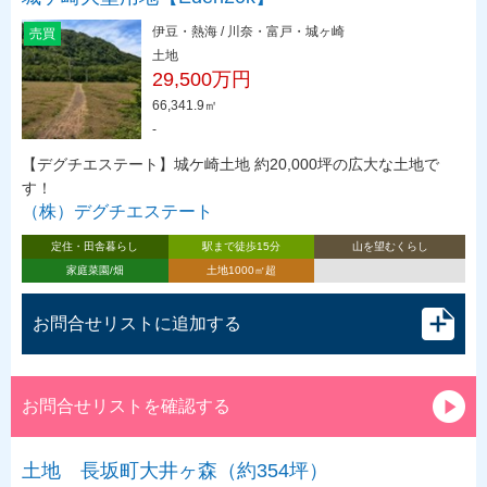
伊豆・熱海 / 川奈・富戸・城ヶ崎
売買
土地
29,500万円
66,341.9㎡
-
【デグチエステート】城ケ崎土地 約20,000坪の広大な土地で
す！
（株）デグチエステート
定住・田舎暮らし
駅まで徒歩15分
山を望むくらし
家庭菜園/畑
土地1000㎡超
お問合せリストに追加する
お問合せリストを確認する
土地 長坂町大井ヶ森（約354坪）