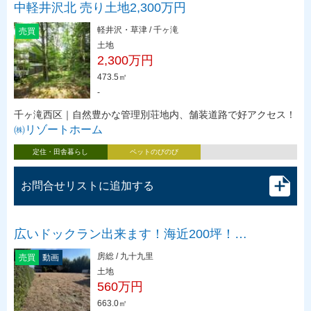
中軽井沢北 売り土地2,300万円
軽井沢・草津 / 千ヶ滝
売買
土地
2,300万円
473.5㎡
-
千ヶ滝西区｜自然豊かな管理別荘地内、舗装道路で好アクセス！
㈱リゾートホーム
定住・田舎暮らし
ペットのびのび
お問合せリストに追加する
広いドックラン出来ます！海近200坪！…
房総 / 九十九里
売買
動画
土地
560万円
663.0㎡