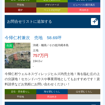
平坦地
デザイナーズ
ビューバス/露天風呂
暖炉
ペットのびのび
民泊向き
お問合せリストに追加する
今帰仁村兼次 売地 58.69坪
沖縄・離島 / その他沖縄本島
売買
土地
757万円
194.0㎡
-
今帰仁村ウェルネスヴィレッジヒルズ内売土地！海を臨む丘の上
の分譲地！セカンドハウスや事業用地としてもおすすめです！資
料請求などお気軽にお問い合わせください！
定住・田舎暮らし
海を望むくらし
山を望むくらし
平坦地
民泊向き