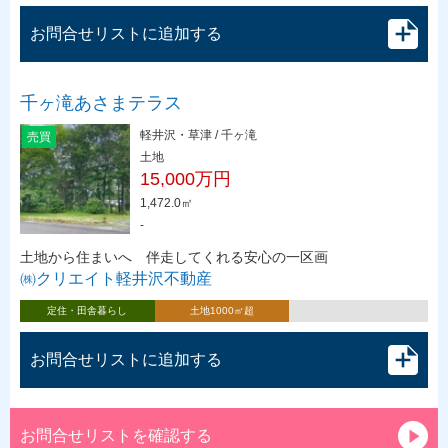
お問合せリストに追加する
千ヶ滝あさまテラス
軽井沢・草津 / 千ヶ滝
売買
土地
15,000万円
1,472.0㎡
-
土地から住まいへ 伴走してくれる安心の一区画
㈱クリエイト軽井沢不動産
定住・田舎暮らし
土地1000㎡超
お問合せリストに追加する
お問合せリストを確認する