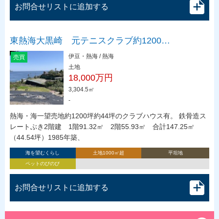
お問合せリストに追加する
東熱海大黒崎 元テニスクラブ約1200…
伊豆・熱海 / 熱海
売買
土地
18,000万円
3,304.5㎡
-
熱海・海一望売地約1200坪約44坪のクラブハウス有。 鉄骨造ス
レートぶき2階建 1階91.32㎡ 2階55.93㎡ 合計147.25㎡
（44.54坪）1985年築、
海を望むくらし
土地1000㎡超
平坦地
ペットのびのび
お問合せリストに追加する