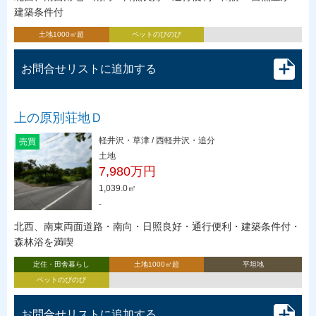
建築条件付
土地1000㎡超
ペットのびのび
お問合せリストに追加する
上の原別荘地Ｄ
軽井沢・草津 / 西軽井沢・追分
売買
土地
7,980万円
1,039.0㎡
-
北西、南東両面道路・南向・日照良好・通行便利・建築条件付・
森林浴を満喫
定住・田舎暮らし
土地1000㎡超
平坦地
ペットのびのび
お問合せリストに追加する