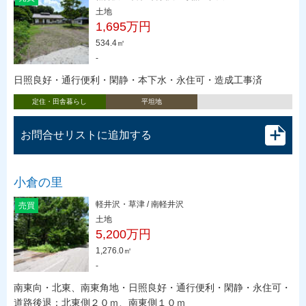
土地
1,695万円
534.4㎡
-
日照良好・通行便利・閑静・本下水・永住可・造成工事済
定住・田舎暮らし
平坦地
お問合せリストに追加する
小倉の里
軽井沢・草津 / 南軽井沢
売買
土地
5,200万円
1,276.0㎡
-
南東向・北東、南東角地・日照良好・通行便利・閑静・永住可・
道路後退：北東側２０ｍ、南東側１０ｍ