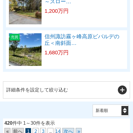
～スロー…
1,200万円
信州諏訪霧ヶ峰高原ビバルデの
売買
丘＜南斜面…
1,680万円
詳細条件を設定して絞り込む
420
件中 1～30件を表示
«
前へ
1
2
3
..
14
次へ
»