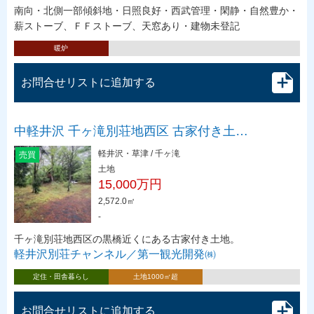
南向・北側一部傾斜地・日照良好・西武管理・閑静・自然豊か・
薪ストーブ、ＦＦストーブ、天窓あり・建物未登記
暖炉
お問合せリストに追加する
中軽井沢 千ヶ滝別荘地西区 古家付き土…
軽井沢・草津 / 千ヶ滝
売買
土地
15,000万円
2,572.0㎡
-
千ヶ滝別荘地西区の黒橋近くにある古家付き土地。
軽井沢別荘チャンネル／第一観光開発㈱
定住・田舎暮らし
土地1000㎡超
お問合せリストに追加する