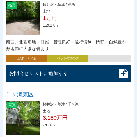
軽井沢・草津 / 嬬恋
売買
土地
1万円
1,202.0㎡
-
南西、北西角地・日照、管理良好・通行便利・閑静・自然豊か・
敷地内に大きな岩あり
土地1000㎡超
ペットのびのび
お問合せリストに追加する
千ヶ滝東区
軽井沢・草津 / 千ヶ滝
売買
土地
3,180万円
791.0㎡
-