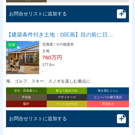
お問合せリストに追加する
【建築条件付き土地：D区画】目の前に日…
北海道 / その他道央
売買
土地
760万円
177.8㎡
-
海、ゴルフ、スキー、スノボを楽しむ拠点に
定住・田舎暮らし
駅まで徒歩15分
海を望むくらし
平坦地
デザイナーズ
ビューバス/露天風呂
暖炉
ペットのびのび
民泊向き
お問合せリストに追加する