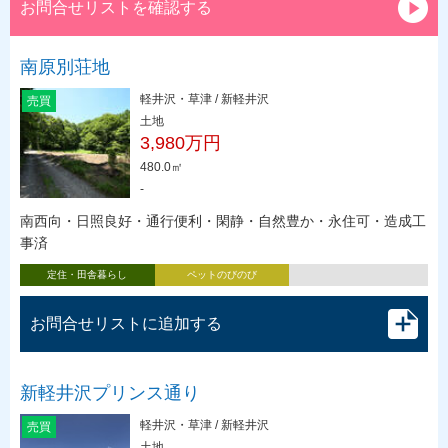
お問合せリストを確認する
南原別荘地
軽井沢・草津 / 新軽井沢
売買
土地
3,980万円
480.0㎡
-
南西向・日照良好・通行便利・閑静・自然豊か・永住可・造成工
事済
定住・田舎暮らし
ペットのびのび
お問合せリストに追加する
新軽井沢プリンス通り
軽井沢・草津 / 新軽井沢
売買
土地