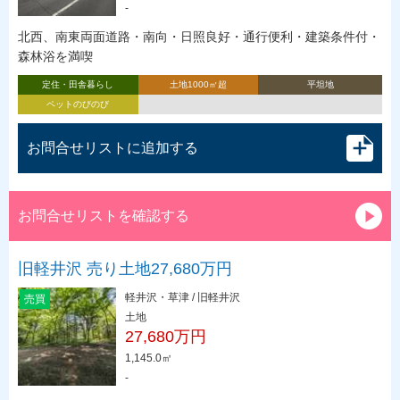
-
北西、南東両面道路・南向・日照良好・通行便利・建築条件付・
森林浴を満喫
定住・田舎暮らし
土地1000㎡超
平坦地
ペットのびのび
お問合せリストに追加する
お問合せリストを確認する
旧軽井沢 売り土地27,680万円
軽井沢・草津 / 旧軽井沢
売買
土地
27,680万円
1,145.0㎡
-