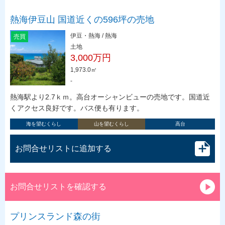
熱海伊豆山 国道近くの596坪の売地
伊豆・熱海 / 熱海
売買
土地
3,000万円
1,973.0㎡
-
熱海駅より2.7ｋｍ。高台オーシャンビューの売地です。国道近
くアクセス良好です。バス便も有ります。
海を望むくらし
山を望むくらし
高台
お問合せリストに追加する
お問合せリストを確認する
プリンスランド森の街