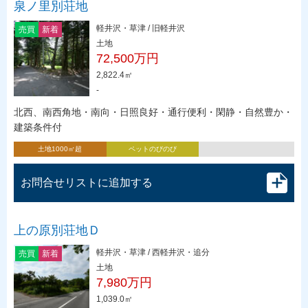
泉ノ里別荘地
軽井沢・草津 / 旧軽井沢
売買
新着
土地
72,500万円
2,822.4㎡
-
北西、南西角地・南向・日照良好・通行便利・閑静・自然豊か・
建築条件付
土地1000㎡超
ペットのびのび
お問合せリストに追加する
上の原別荘地Ｄ
軽井沢・草津 / 西軽井沢・追分
売買
新着
土地
7,980万円
1,039.0㎡