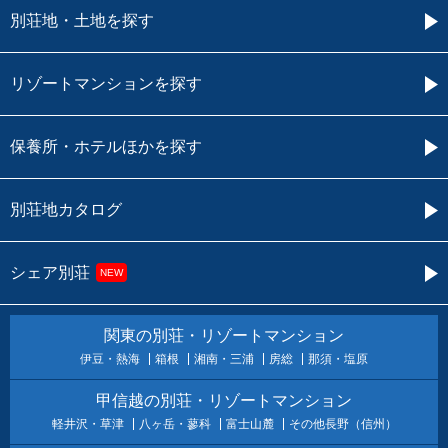
別荘地・土地を探す
リゾートマンションを探す
保養所・ホテルほかを探す
別荘地カタログ
シェア別荘
NEW
関東の別荘・リゾートマンション
伊豆・熱海
箱根
湘南・三浦
房総
那須・塩原
甲信越の別荘・リゾートマンション
軽井沢・草津
八ヶ岳・蓼科
富士山麓
その他長野（信州）