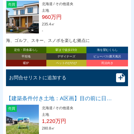
北海道 / その他道央
売買
土地
960万円
235.4㎡
-
海、ゴルフ、スキー、スノボを楽しむ拠点に
定住・田舎暮らし
駅まで徒歩15分
海を望むくらし
平坦地
デザイナーズ
ビューバス/露天風呂
暖炉
ペットのびのび
民泊向き
お問合せリストに追加する
【建築条件付き土地：A区画】目の前に日…
北海道 / その他道央
売買
土地
1,220万円
280.8㎡