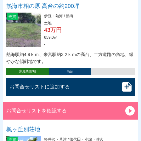
熱海市相の原 高台の約200坪
伊豆・熱海 / 熱海
売買
土地
43万円
659.0㎡
-
熱海駅約4.9ｋｍ、来宮駅約3.2ｋｍの高台、二方道路の角地、緩
やかな傾斜地です。
家庭菜園/畑
高台
お問合せリストに追加する
お問合せリストを確認する
楓ヶ丘別荘地
軽井沢・草津 / 御代田・小諸・佐久
売買