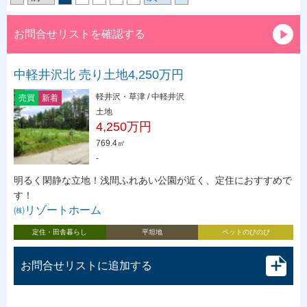
お問合せリストを確認する
中軽井沢北 売り土地4,250万円
軽井沢・草津 / 中軽井沢
売買
新着
土地
4,250万円
769.4㎡
-
明るく閑静な立地！浅間ふれあい公園が近く、定住におすすめで
す！
㈱リゾートホーム
定住・田舎暮らし
平坦地
ペットのびのび
お問合せリストに追加する