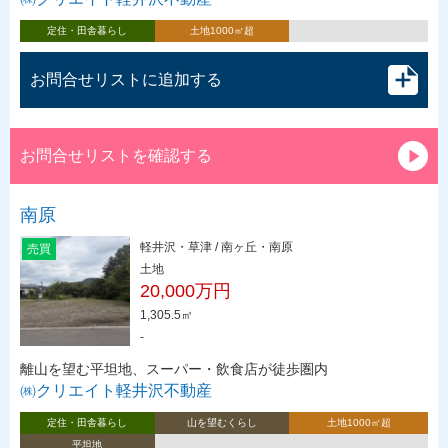
定住・田舎暮らし
土地1000㎡超
お問合せリストに追加する
お問合せリストを確認する
南原
軽井沢・草津 / 南ヶ丘・南原
売買
土地
20,000万円
1,305.5㎡
-
離山を望む平坦地、スーパー・飲食店が徒歩圏内
㈱クリエイト軽井沢不動産
定住・田舎暮らし
山を望むくらし
土地1000㎡超
平坦地