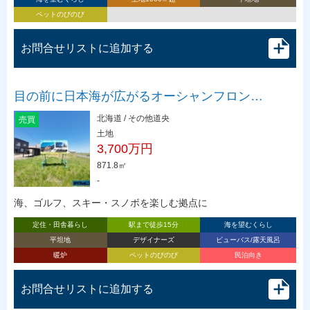
ペットのびのび
お問合せリストに追加する
目の前に日本海が広がるオーシャンフロン…
北海道 / その他道央
売買
土地
3,700万円
871.8㎡
-
海、ゴルフ、スキー・スノボを楽しむ拠点に
定住・田舎暮らし
駅まで徒歩15分
海を望むくらし
平坦地
デザイナーズ
ビューバス/露天風呂
暖炉
ペットのびのび
民泊向き
お問合せリストに追加する