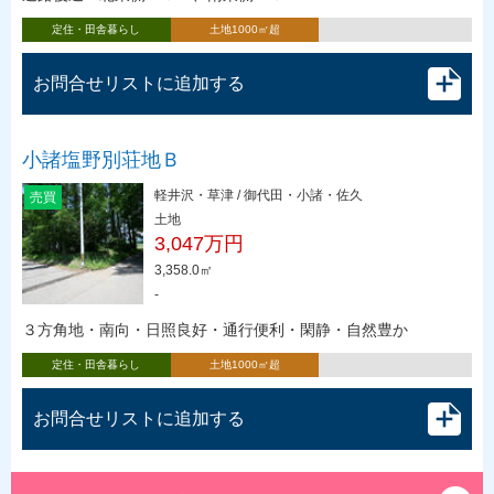
定住・田舎暮らし
土地1000㎡超
お問合せリストに追加する
小諸塩野別荘地Ｂ
軽井沢・草津 / 御代田・小諸・佐久
売買
土地
3,047万円
3,358.0㎡
-
３方角地・南向・日照良好・通行便利・閑静・自然豊か
定住・田舎暮らし
土地1000㎡超
お問合せリストに追加する