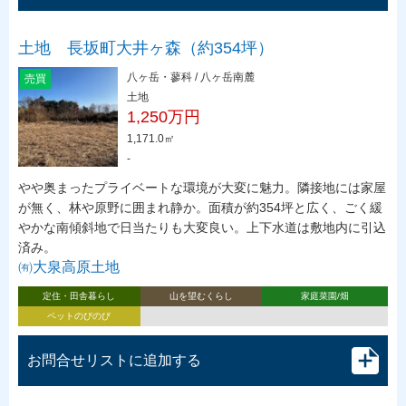
土地 長坂町大井ヶ森（約354坪）
八ヶ岳・蓼科 / 八ヶ岳南麓
売買
土地
1,250万円
1,171.0㎡
-
やや奥まったプライベートな環境が大変に魅力。隣接地には家屋
が無く、林や原野に囲まれ静か。面積が約354坪と広く、ごく緩
やかな南傾斜地で日当たりも大変良い。上下水道は敷地内に引込
済み。
㈲大泉高原土地
定住・田舎暮らし
山を望むくらし
家庭菜園/畑
ペットのびのび
お問合せリストに追加する