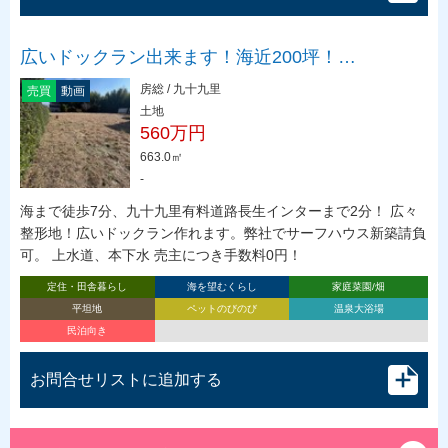
広いドックラン出来ます！海近200坪！…
房総 / 九十九里
売買
動画
土地
560万円
663.0㎡
-
海まで徒歩7分、九十九里有料道路長生インターまで2分！ 広々
整形地！広いドックラン作れます。弊社でサーフハウス新築請負
可。 上水道、本下水 売主につき手数料0円！
定住・田舎暮らし
海を望むくらし
家庭菜園/畑
平坦地
ペットのびのび
温泉大浴場
民泊向き
お問合せリストに追加する