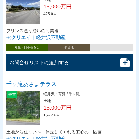
15,000万円
475.0㎡
-
プリンス通り沿いの商業地
㈱クリエイト軽井沢不動産
定住・田舎暮らし
平坦地
お問合せリストに追加する
千ヶ滝あさまテラス
軽井沢・草津 / 千ヶ滝
売買
土地
15,000万円
1,472.0㎡
-
土地から住まいへ 伴走してくれる安心の一区画
㈱クリエイト軽井沢不動産