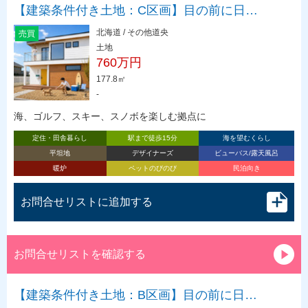
【建築条件付き土地：C区画】目の前に日…
北海道 / その他道央
売買
土地
760万円
177.8㎡
-
海、ゴルフ、スキー、スノボを楽しむ拠点に
定住・田舎暮らし
駅まで徒歩15分
海を望むくらし
平坦地
デザイナーズ
ビューバス/露天風呂
暖炉
ペットのびのび
民泊向き
お問合せリストに追加する
お問合せリストを確認する
【建築条件付き土地：B区画】目の前に日…