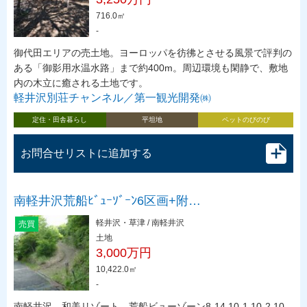
716.0㎡
-
御代田エリアの売土地。ヨーロッパを彷彿とさせる風景で評判の
ある「御影用水温水路」まで約400m。周辺環境も閑静で、敷地
内の木立に癒される土地です。
軽井沢別荘チャンネル／第一観光開発㈱
定住・田舎暮らし
平坦地
ペットのびのび
お問合せリストに追加する
南軽井沢荒船ﾋﾞｭｰｿﾞｰﾝ6区画+附…
軽井沢・草津 / 南軽井沢
売買
土地
3,000万円
10,422.0㎡
-
南軽井沢 和美リゾート 荒船ビューゾーン8-14.10-1.10-2.10-