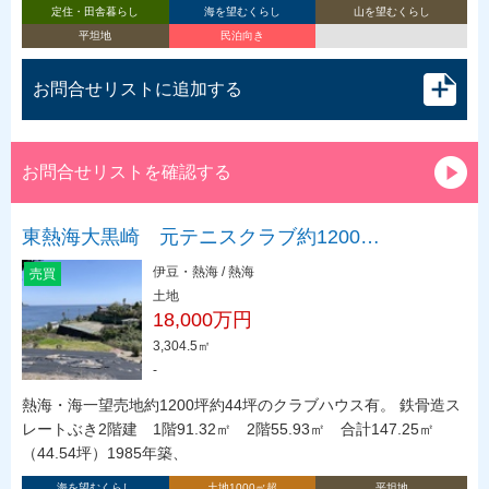
定住・田舎暮らし
海を望むくらし
山を望むくらし
平坦地
民泊向き
お問合せリストに追加する
お問合せリストを確認する
東熱海大黒崎 元テニスクラブ約1200…
伊豆・熱海 / 熱海
売買
土地
18,000万円
3,304.5㎡
-
熱海・海一望売地約1200坪約44坪のクラブハウス有。 鉄骨造ス
レートぶき2階建 1階91.32㎡ 2階55.93㎡ 合計147.25㎡
（44.54坪）1985年築、
海を望むくらし
土地1000㎡超
平坦地