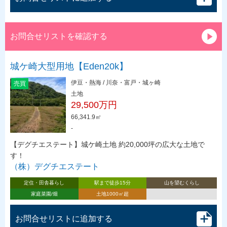
お問合せリストを確認する
城ケ崎大型用地【Eden20k】
伊豆・熱海 / 川奈・富戸・城ヶ崎
売買
土地
29,500万円
66,341.9㎡
-
【デグチエステート】城ケ崎土地 約20,000坪の広大な土地で
す！
（株）デグチエステート
定住・田舎暮らし
駅まで徒歩15分
山を望むくらし
家庭菜園/畑
土地1000㎡超
お問合せリストに追加する