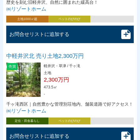
歴史を刻む旧軽井沢、自然に囲まれた緩高台！
㈱リゾートホーム
土地1000㎡超
ペットのびのび
お問合せリストに追加する
中軽井沢北 売り土地2,300万円
軽井沢・草津 / 千ヶ滝
売買
土地
2,300万円
473.5㎡
-
千ヶ滝西区｜自然豊かな管理別荘地内、舗装道路で好アクセス！
㈱リゾートホーム
定住・田舎暮らし
ペットのびのび
お問合せリストに追加する