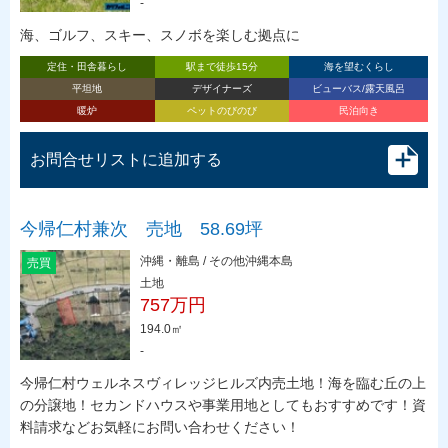
-
海、ゴルフ、スキー、スノボを楽しむ拠点に
定住・田舎暮らし
駅まで徒歩15分
海を望むくらし
平坦地
デザイナーズ
ビューバス/露天風呂
暖炉
ペットのびのび
民泊向き
お問合せリストに追加する
今帰仁村兼次 売地 58.69坪
沖縄・離島 / その他沖縄本島
売買
土地
757万円
194.0㎡
-
今帰仁村ウェルネスヴィレッジヒルズ内売土地！海を臨む丘の上
の分譲地！セカンドハウスや事業用地としてもおすすめです！資
料請求などお気軽にお問い合わせください！