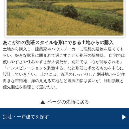
あこがれの別荘スタイルを形にできる土地からの購入
土地から購入し、建築家やハウスメーカーに理想の建物を建てても
らい、好きな家具に囲まれて過ごすことが別荘の醍醐味。 自宅では
使いやすさや住みやすさが大切だが、別荘では「心が開放される」
「インスピレーションを刺激する」など別荘に求めるものを中心に
設計していきたい。 土地には、管理のしっかりした別荘地から定住
向きな市街地、海の見える立地など選択の幅は多いが、利用頻度と
優先順位を整理して選びたい。
ページの先頭に戻る
別荘・一戸建てを探す