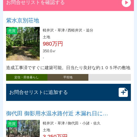
お問合せリストを確認する
紫水京別荘地
軽井沢・草津 / 西軽井沢・追分
売買
土地
980万円
350.0㎡
-
造成工事済ですぐに建築可能。日当たり良好な約１０５坪の敷地
定住・田舎暮らし
平坦地
お問合せリストに追加する
御代田 御影用水温水路付近 木漏れ日に…
軽井沢・草津 / 御代田・小諸・佐久
売買
土地
3,250万円