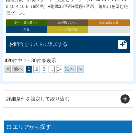
3.10-4.10-5（6区画）+附属33区画+階段7区画。荒船山を望む絶
景ゾーン。
定住・田舎暮らし
山を望むくらし
土地1000㎡超
高台
ペットのびのび
お問合せリストに追加する
420
件中 1～30件を表示
«
前へ
1
2
3
..
14
次へ
»
詳細条件を設定して絞り込む
エリアから探す