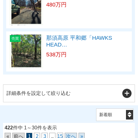
480万円
那須高原 平和郷「HAWKS
売買
HEAD…
538万円
詳細条件を設定して絞り込む
422
件中 1～30件を表示
«
前へ
1
2
3
..
15
次へ
»