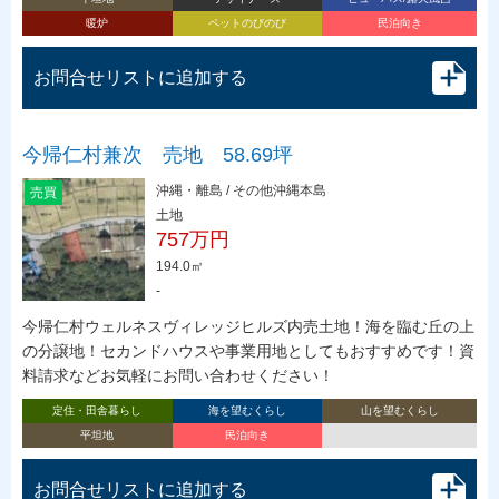
暖炉
ペットのびのび
民泊向き
お問合せリストに追加する
今帰仁村兼次 売地 58.69坪
沖縄・離島 / その他沖縄本島
売買
土地
757万円
194.0㎡
-
今帰仁村ウェルネスヴィレッジヒルズ内売土地！海を臨む丘の上
の分譲地！セカンドハウスや事業用地としてもおすすめです！資
料請求などお気軽にお問い合わせください！
定住・田舎暮らし
海を望むくらし
山を望むくらし
平坦地
民泊向き
お問合せリストに追加する