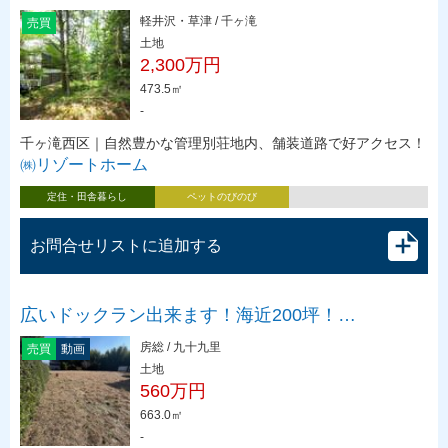
軽井沢・草津 / 千ヶ滝
売買
土地
2,300万円
473.5㎡
-
千ヶ滝西区｜自然豊かな管理別荘地内、舗装道路で好アクセス！
㈱リゾートホーム
定住・田舎暮らし
ペットのびのび
お問合せリストに追加する
広いドックラン出来ます！海近200坪！…
房総 / 九十九里
売買
動画
土地
560万円
663.0㎡
-