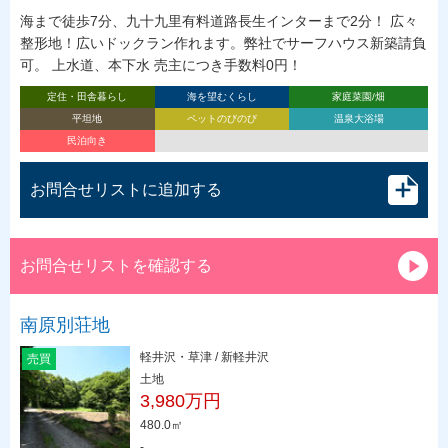
海まで徒歩7分、九十九里有料道路長生インターまで2分！ 広々
整形地！広いドックラン作れます。弊社でサーフハウス新築請負
可。 上水道、本下水 売主につき手数料0円！
定住・田舎暮らし
海を望むくらし
家庭菜園/畑
平坦地
ペットのびのび
温泉大浴場
民泊向き
お問合せリストに追加する
お問合せリストを確認する
南原別荘地
軽井沢・草津 / 新軽井沢
売買
土地
3,980万円
480.0㎡
-