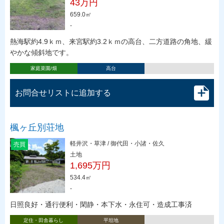
43万円
659.0㎡
-
熱海駅約4.9ｋｍ、来宮駅約3.2ｋｍの高台、二方道路の角地、緩
やかな傾斜地です。
家庭菜園/畑
高台
お問合せリストに追加する
楓ヶ丘別荘地
軽井沢・草津 / 御代田・小諸・佐久
売買
土地
1,695万円
534.4㎡
-
日照良好・通行便利・閑静・本下水・永住可・造成工事済
定住・田舎暮らし
平坦地