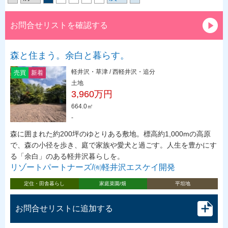
お問合せリストを確認する
森と住まう。余白と暮らす。
軽井沢・草津 / 西軽井沢・追分
売買
新着
土地
3,960万円
664.0㎡
-
森に囲まれた約200坪のゆとりある敷地。標高約1,000mの高原
で、森の小径を歩き、庭で家族や愛犬と過ごす。人生を豊かにす
る「余白」のある軽井沢暮らしを。
リゾートパートナーズ/㈲軽井沢エスケイ開発
定住・田舎暮らし
家庭菜園/畑
平坦地
お問合せリストに追加する