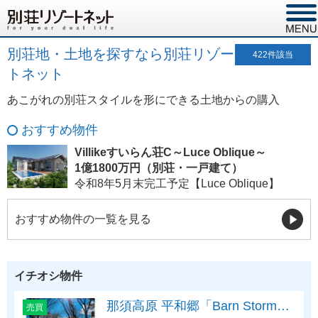
別荘地・土地を探すなら別荘リゾー
422
件該当
トネット
あこがれの別荘スタイルを形にできる土地からの購入
おすすめ物件
Villikeすいらん荘C～Luce Oblique～
1億1800万円（別荘・一戸建て）
令和8年5月末完工予定【Luce Oblique】
おすすめ物件の一覧を見る
イチオシ物件
那須高原 平和郷「Barn Storm…
売買