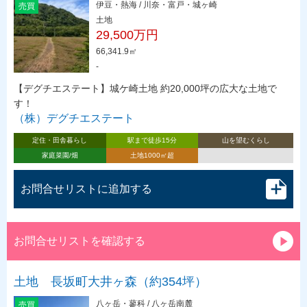
伊豆・熱海 / 川奈・富戸・城ヶ崎
売買
土地
29,500万円
66,341.9㎡
-
【デグチエステート】城ケ崎土地 約20,000坪の広大な土地で
す！
（株）デグチエステート
定住・田舎暮らし
駅まで徒歩15分
山を望むくらし
家庭菜園/畑
土地1000㎡超
お問合せリストに追加する
お問合せリストを確認する
土地 長坂町大井ヶ森（約354坪）
八ヶ岳・蓼科 / 八ヶ岳南麓
売買