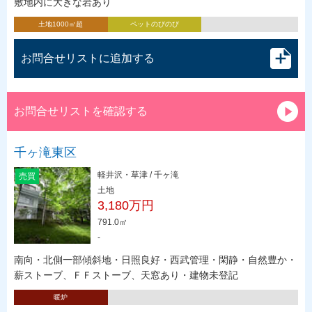
敷地内に大きな岩あり
土地1000㎡超
ペットのびのび
お問合せリストに追加する
お問合せリストを確認する
千ヶ滝東区
軽井沢・草津 / 千ヶ滝
売買
土地
3,180万円
791.0㎡
-
南向・北側一部傾斜地・日照良好・西武管理・閑静・自然豊か・
薪ストーブ、ＦＦストーブ、天窓あり・建物未登記
暖炉