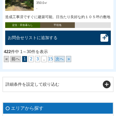
350.0㎡
-
造成工事済ですぐに建築可能。日当たり良好な約１０５坪の敷地
定住・田舎暮らし
平坦地
お問合せリストに追加する
422
件中 1～30件を表示
«
前へ
1
2
3
..
15
次へ
»
詳細条件を設定して絞り込む
エリアから探す