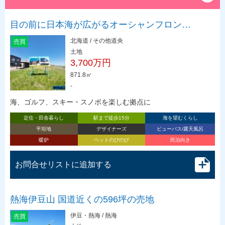
目の前に日本海が広がるオーシャンフロン…
北海道 / その他道央
売買
土地
3,700万円
871.8㎡
-
海、ゴルフ、スキー・スノボを楽しむ拠点に
定住・田舎暮らし
駅まで徒歩15分
海を望むくらし
平坦地
デザイナーズ
ビューバス/露天風呂
暖炉
ペットのびのび
民泊向き
お問合せリストに追加する
熱海伊豆山 国道近くの596坪の売地
伊豆・熱海 / 熱海
売買