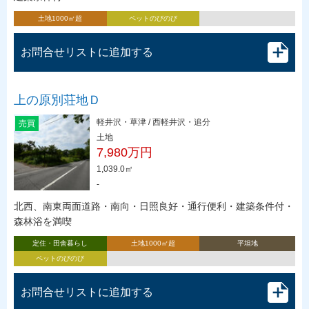
土地1000㎡超
ペットのびのび
お問合せリストに追加する
上の原別荘地Ｄ
軽井沢・草津 / 西軽井沢・追分
売買
土地
7,980万円
1,039.0㎡
-
北西、南東両面道路・南向・日照良好・通行便利・建築条件付・
森林浴を満喫
定住・田舎暮らし
土地1000㎡超
平坦地
ペットのびのび
お問合せリストに追加する