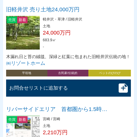
旧軽井沢 売り土地24,000万円
軽井沢・草津 / 旧軽井沢
売買
新着
土地
24,000万円
683.9㎡
-
木漏れ日と苔の絨毯、深緑と紅葉に包まれた旧軽井沢伝統の地！
㈱リゾートホーム
平坦地
古民家/伝統的
ペットのびのび
お問合せリストに追加する
リバーサイドエリア 首都圏から1.5時…
宮崎 / 宮崎
売買
新着
土地
2,210万円