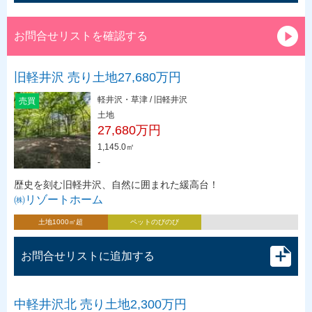
お問合せリストを確認する
旧軽井沢 売り土地27,680万円
軽井沢・草津 / 旧軽井沢
売買
土地
27,680万円
1,145.0㎡
-
歴史を刻む旧軽井沢、自然に囲まれた緩高台！
㈱リゾートホーム
土地1000㎡超
ペットのびのび
お問合せリストに追加する
中軽井沢北 売り土地2,300万円