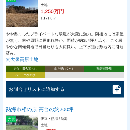
土地
1,250万円
1,171.0㎡
-
やや奥まったプライベートな環境が大変に魅力。隣接地には家屋
が無く、林や原野に囲まれ静か。面積が約354坪と広く、ごく緩
やかな南傾斜地で日当たりも大変良い。上下水道は敷地内に引込
済み。
㈲大泉高原土地
定住・田舎暮らし
山を望むくらし
家庭菜園/畑
ペットのびのび
お問合せリストに追加する
熱海市相の原 高台の約200坪
伊豆・熱海 / 熱海
売買
土地