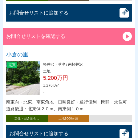
お問合せリストに追加する
お問合せリストを確認する
小倉の里
軽井沢・草津 / 南軽井沢
売買
土地
5,200万円
1,276.0㎡
-
南東向・北東、南東角地・日照良好・通行便利・閑静・永住可・
道路後退：北東側２０ｍ、南東側１０ｍ
定住・田舎暮らし
土地1000㎡超
お問合せリストに追加する