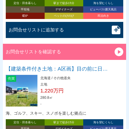
定住・田舎暮らし
駅まで徒歩15分
海を望むくらし
平坦地
デザイナーズ
ビューバス/露天風呂
暖炉
ペットのびのび
民泊向き
お問合せリストに追加する
お問合せリストを確認する
【建築条件付き土地：A区画】目の前に日…
北海道 / その他道央
売買
土地
1,220万円
280.8㎡
-
海、ゴルフ、スキー、スノボを楽しむ拠点に
定住・田舎暮らし
駅まで徒歩15分
海を望むくらし
平坦地
デザイナーズ
ビューバス/露天風呂