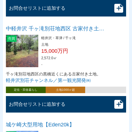
お問合せリストに追加する
中軽井沢 千ヶ滝別荘地西区 古家付き土…
軽井沢・草津 / 千ヶ滝
売買
土地
15,000万円
2,572.0㎡
-
千ヶ滝別荘地西区の黒橋近くにある古家付き土地。
軽井沢別荘チャンネル／第一観光開発㈱
定住・田舎暮らし
土地1000㎡超
お問合せリストに追加する
城ケ崎大型用地【Eden20k】