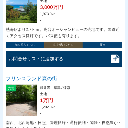
土地
3,000万円
1,973.0㎡
-
熱海駅より2.7ｋｍ。高台オーシャンビューの売地です。国道近
くアクセス良好です。バス便も有ります。
海を望むくらし
山を望むくらし
高台
お問合せリストに追加する
プリンスランド森の街
軽井沢・草津 / 嬬恋
売買
土地
1万円
1,202.0㎡
-
南西、北西角地・日照、管理良好・通行便利・閑静・自然豊か・