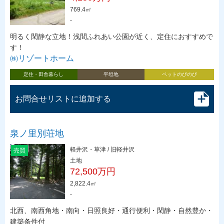
769.4㎡
-
明るく閑静な立地！浅間ふれあい公園が近く、定住におすすめで
す！
㈱リゾートホーム
定住・田舎暮らし
平坦地
ペットのびのび
お問合せリストに追加する
泉ノ里別荘地
軽井沢・草津 / 旧軽井沢
売買
土地
72,500万円
2,822.4㎡
-
北西、南西角地・南向・日照良好・通行便利・閑静・自然豊か・
建築条件付