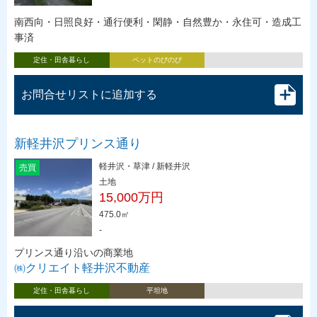
南西向・日照良好・通行便利・閑静・自然豊か・永住可・造成工
事済
定住・田舎暮らし
ペットのびのび
お問合せリストに追加する
新軽井沢プリンス通り
軽井沢・草津 / 新軽井沢
売買
土地
15,000万円
475.0㎡
-
プリンス通り沿いの商業地
㈱クリエイト軽井沢不動産
定住・田舎暮らし
平坦地