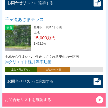
お問合せリストに追加する
千ヶ滝あさまテラス
軽井沢・草津 / 千ヶ滝
売買
土地
15,000万円
1,472.0㎡
-
土地から住まいへ 伴走してくれる安心の一区画
㈱クリエイト軽井沢不動産
定住・田舎暮らし
土地1000㎡超
お問合せリストに追加する
お問合せリストを確認する