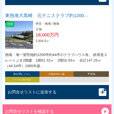
東熱海大黒崎 元テニスクラブ約1200…
伊豆・熱海 / 熱海
売買
土地
18,000万円
3,304.5㎡
-
熱海・海一望売地約1200坪約44坪のクラブハウス有。 鉄骨造ス
レートぶき2階建 1階91.32㎡ 2階55.93㎡ 合計147.25㎡
（44.54坪）1985年築、
海を望むくらし
土地1000㎡超
平坦地
ペットのびのび
お問合せリストに追加する
お問合せリストを確認する