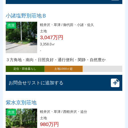
小諸塩野別荘地Ｂ
軽井沢・草津 / 御代田・小諸・佐久
売買
土地
3,047万円
3,358.0㎡
-
３方角地・南向・日照良好・通行便利・閑静・自然豊か
定住・田舎暮らし
土地1000㎡超
お問合せリストに追加する
紫水京別荘地
軽井沢・草津 / 西軽井沢・追分
売買
土地
980万円