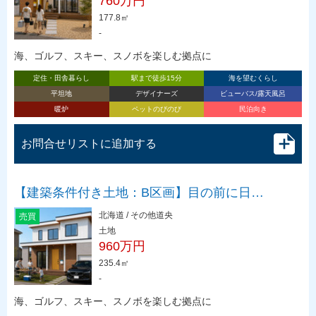
760万円
177.8㎡
-
海、ゴルフ、スキー、スノボを楽しむ拠点に
定住・田舎暮らし
駅まで徒歩15分
海を望むくらし
平坦地
デザイナーズ
ビューバス/露天風呂
暖炉
ペットのびのび
民泊向き
お問合せリストに追加する
【建築条件付き土地：B区画】目の前に日…
北海道 / その他道央
売買
土地
960万円
235.4㎡
-
海、ゴルフ、スキー、スノボを楽しむ拠点に