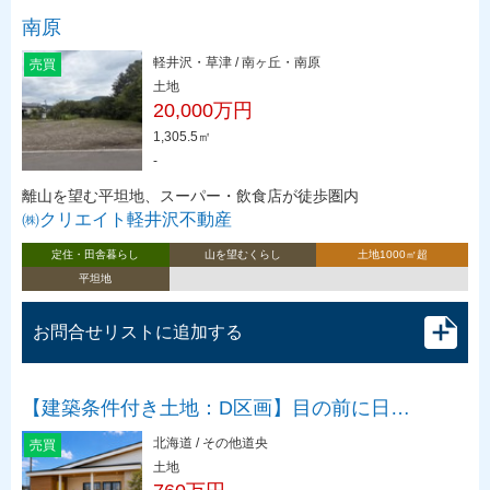
南原
軽井沢・草津 / 南ヶ丘・南原
売買
土地
20,000万円
1,305.5㎡
-
離山を望む平坦地、スーパー・飲食店が徒歩圏内
㈱クリエイト軽井沢不動産
定住・田舎暮らし
山を望むくらし
土地1000㎡超
平坦地
お問合せリストに追加する
【建築条件付き土地：D区画】目の前に日…
北海道 / その他道央
売買
土地