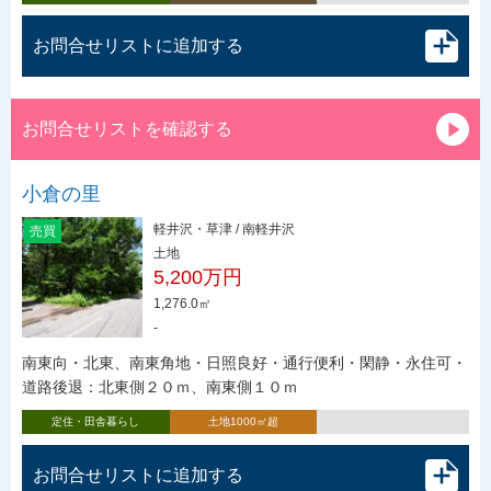
お問合せリストに追加する
お問合せリストを確認する
小倉の里
軽井沢・草津 / 南軽井沢
売買
土地
5,200万円
1,276.0㎡
-
南東向・北東、南東角地・日照良好・通行便利・閑静・永住可・
道路後退：北東側２０ｍ、南東側１０ｍ
定住・田舎暮らし
土地1000㎡超
お問合せリストに追加する