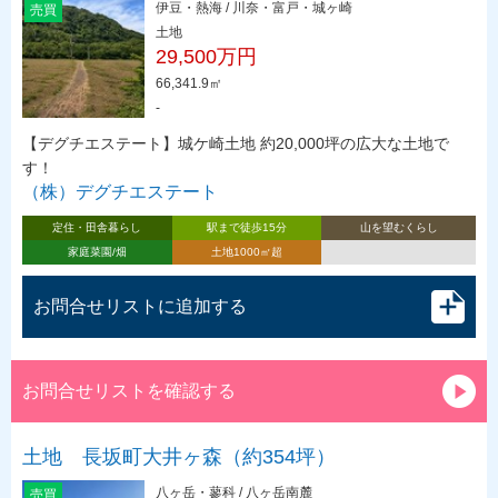
伊豆・熱海 / 川奈・富戸・城ヶ崎
売買
土地
29,500万円
66,341.9㎡
-
【デグチエステート】城ケ崎土地 約20,000坪の広大な土地で
す！
（株）デグチエステート
定住・田舎暮らし
駅まで徒歩15分
山を望むくらし
家庭菜園/畑
土地1000㎡超
お問合せリストに追加する
お問合せリストを確認する
土地 長坂町大井ヶ森（約354坪）
八ヶ岳・蓼科 / 八ヶ岳南麓
売買