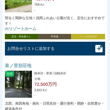
769.4㎡
-
明るく閑静な立地！浅間ふれあい公園が近く、定住におすすめで
す！
㈱リゾートホーム
定住・田舎暮らし
平坦地
ペットのびのび
お問合せリストに追加する
泉ノ里別荘地
軽井沢・草津 / 旧軽井沢
売買
土地
72,500万円
2,822.4㎡
-
北西、南西角地・南向・日照良好・通行便利・閑静・自然豊か・
建築条件付