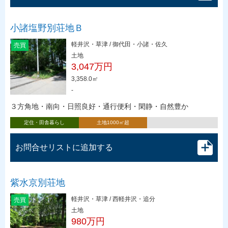
小諸塩野別荘地Ｂ
軽井沢・草津 / 御代田・小諸・佐久
売買
土地
3,047万円
3,358.0㎡
-
３方角地・南向・日照良好・通行便利・閑静・自然豊か
定住・田舎暮らし
土地1000㎡超
お問合せリストに追加する
紫水京別荘地
軽井沢・草津 / 西軽井沢・追分
売買
土地
980万円