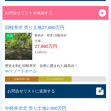
お問合せリストを確認する
旧軽井沢 売り土地27,680万円
軽井沢・草津 / 旧軽井沢
売買
土地
27,680万円
1,145.0㎡
-
歴史を刻む旧軽井沢、自然に囲まれた緩高台！
㈱リゾートホーム
土地1000㎡超
ペットのびのび
お問合せリストに追加する
中軽井沢北 売り土地2,300万円