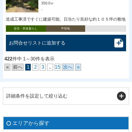
350.0㎡
-
造成工事済ですぐに建築可能。日当たり良好な約１０５坪の敷地
定住・田舎暮らし
平坦地
お問合せリストに追加する
422
件中 1～30件を表示
«
前へ
1
2
3
..
15
次へ
»
詳細条件を設定して絞り込む
エリアから探す