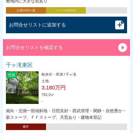
敷地内に大きな岩あり
土地1000㎡超
ペットのびのび
お問合せリストに追加する
お問合せリストを確認する
千ヶ滝東区
軽井沢・草津 / 千ヶ滝
売買
土地
3,180万円
791.0㎡
-
南向・北側一部傾斜地・日照良好・西武管理・閑静・自然豊か・
薪ストーブ、ＦＦストーブ、天窓あり・建物未登記
暖炉