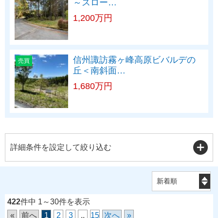
～スロー…
1,200万円
信州諏訪霧ヶ峰高原ビバルデの
売買
丘＜南斜面…
1,680万円
詳細条件を設定して絞り込む
422
件中 1～30件を表示
«
前へ
1
2
3
..
15
次へ
»