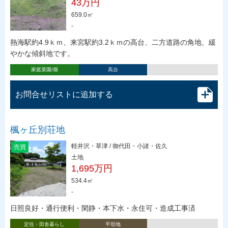
43万円
659.0㎡
-
熱海駅約4.9ｋｍ、来宮駅約3.2ｋｍの高台、二方道路の角地、緩
やかな傾斜地です。
家庭菜園/畑
高台
お問合せリストに追加する
楓ヶ丘別荘地
軽井沢・草津 / 御代田・小諸・佐久
売買
土地
1,695万円
534.4㎡
-
日照良好・通行便利・閑静・本下水・永住可・造成工事済
定住・田舎暮らし
平坦地