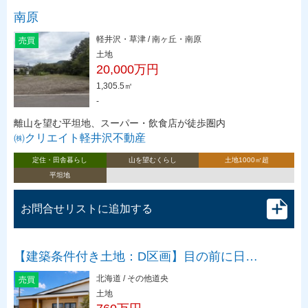
南原
軽井沢・草津 / 南ヶ丘・南原
売買
土地
20,000万円
1,305.5㎡
-
離山を望む平坦地、スーパー・飲食店が徒歩圏内
㈱クリエイト軽井沢不動産
定住・田舎暮らし
山を望むくらし
土地1000㎡超
平坦地
お問合せリストに追加する
【建築条件付き土地：D区画】目の前に日…
北海道 / その他道央
売買
土地