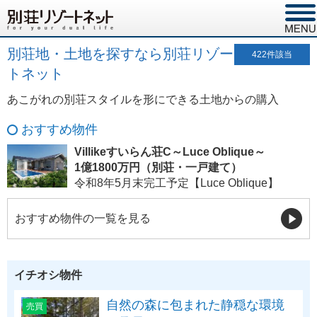
別荘地・土地を探すなら別荘リゾー
422
件該当
トネット
あこがれの別荘スタイルを形にできる土地からの購入
おすすめ物件
Villikeすいらん荘C～Luce Oblique～
1億1800万円（別荘・一戸建て）
令和8年5月末完工予定【Luce Oblique】
おすすめ物件の一覧を見る
イチオシ物件
自然の森に包まれた静穏な環境
売買