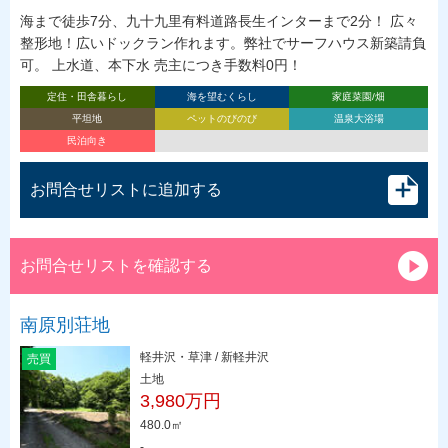
海まで徒歩7分、九十九里有料道路長生インターまで2分！ 広々
整形地！広いドックラン作れます。弊社でサーフハウス新築請負
可。 上水道、本下水 売主につき手数料0円！
定住・田舎暮らし
海を望むくらし
家庭菜園/畑
平坦地
ペットのびのび
温泉大浴場
民泊向き
お問合せリストに追加する
お問合せリストを確認する
南原別荘地
軽井沢・草津 / 新軽井沢
売買
土地
3,980万円
480.0㎡
-