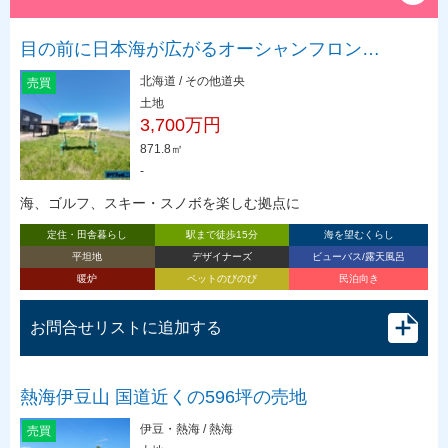
目の前に日本海が広がるオーシャンフロン…
北海道 / その他道央
売買
土地
3,700万円
871.8㎡
-
海、ゴルフ、スキー・スノボを楽しむ拠点に
定住・田舎暮らし
駅まで徒歩15分
海を望むくらし
平坦地
デザイナーズ
ビューバス/露天風呂
暖炉
ペットのびのび
民泊向き
お問合せリストに追加する
熱海伊豆山 国道近くの596坪の売地
伊豆・熱海 / 熱海
売買