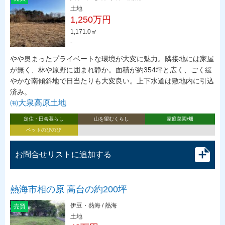
土地
1,250万円
1,171.0㎡
-
やや奥まったプライベートな環境が大変に魅力。隣接地には家屋
が無く、林や原野に囲まれ静か。面積が約354坪と広く、ごく緩
やかな南傾斜地で日当たりも大変良い。上下水道は敷地内に引込
済み。
㈲大泉高原土地
定住・田舎暮らし
山を望むくらし
家庭菜園/畑
ペットのびのび
お問合せリストに追加する
熱海市相の原 高台の約200坪
伊豆・熱海 / 熱海
売買
土地