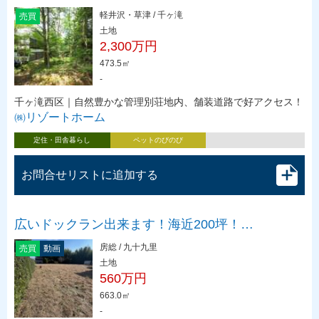
軽井沢・草津 / 千ヶ滝
売買
土地
2,300万円
473.5㎡
-
千ヶ滝西区｜自然豊かな管理別荘地内、舗装道路で好アクセス！
㈱リゾートホーム
定住・田舎暮らし
ペットのびのび
お問合せリストに追加する
広いドックラン出来ます！海近200坪！…
房総 / 九十九里
売買
動画
土地
560万円
663.0㎡
-