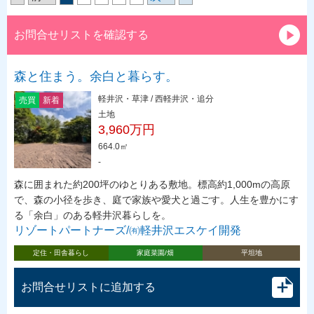
お問合せリストを確認する
森と住まう。余白と暮らす。
軽井沢・草津 / 西軽井沢・追分
売買
新着
土地
3,960万円
664.0㎡
-
森に囲まれた約200坪のゆとりある敷地。標高約1,000mの高原
で、森の小径を歩き、庭で家族や愛犬と過ごす。人生を豊かにす
る「余白」のある軽井沢暮らしを。
リゾートパートナーズ/㈲軽井沢エスケイ開発
定住・田舎暮らし
家庭菜園/畑
平坦地
お問合せリストに追加する