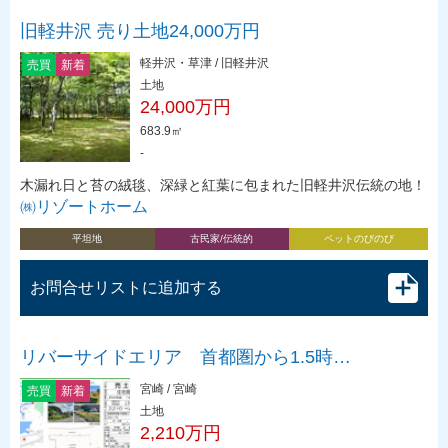
旧軽井沢 売り土地24,000万円
軽井沢・草津 / 旧軽井沢
売買
新着
土地
24,000万円
683.9㎡
-
木漏れ日と苔の絨毯、深緑と紅葉に包まれた旧軽井沢伝統の地！
㈱リゾートホーム
平坦地
古民家/伝統的
ペットのびのび
お問合せリストに追加する
リバーサイドエリア 首都圏から1.5時…
宮崎 / 宮崎
売買
新着
土地
2,210万円