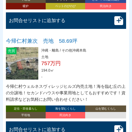
暖炉
ペットのびのび
民泊向き
お問合せリストに追加する
今帰仁村兼次 売地 58.69坪
沖縄・離島 / その他沖縄本島
売買
土地
757万円
194.0㎡
-
今帰仁村ウェルネスヴィレッジヒルズ内売土地！海を臨む丘の上
の分譲地！セカンドハウスや事業用地としてもおすすめです！資
料請求などお気軽にお問い合わせください！
定住・田舎暮らし
海を望むくらし
山を望むくらし
平坦地
民泊向き
お問合せリストに追加する