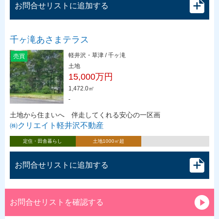
お問合せリストに追加する
千ヶ滝あさまテラス
軽井沢・草津 / 千ヶ滝
売買
土地
15,000万円
1,472.0㎡
-
土地から住まいへ 伴走してくれる安心の一区画
㈱クリエイト軽井沢不動産
定住・田舎暮らし
土地1000㎡超
お問合せリストに追加する
お問合せリストを確認する