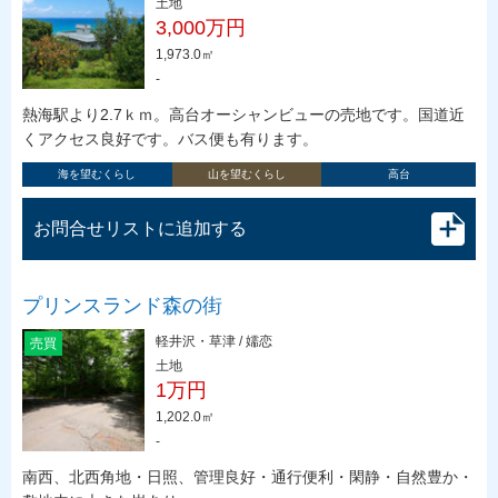
土地
3,000万円
1,973.0㎡
-
熱海駅より2.7ｋｍ。高台オーシャンビューの売地です。国道近
くアクセス良好です。バス便も有ります。
海を望むくらし
山を望むくらし
高台
お問合せリストに追加する
プリンスランド森の街
軽井沢・草津 / 嬬恋
売買
土地
1万円
1,202.0㎡
-
南西、北西角地・日照、管理良好・通行便利・閑静・自然豊か・