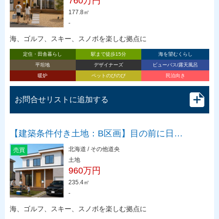
760万円
177.8㎡
-
海、ゴルフ、スキー、スノボを楽しむ拠点に
定住・田舎暮らし
駅まで徒歩15分
海を望むくらし
平坦地
デザイナーズ
ビューバス/露天風呂
暖炉
ペットのびのび
民泊向き
お問合せリストに追加する
【建築条件付き土地：B区画】目の前に日…
北海道 / その他道央
売買
土地
960万円
235.4㎡
-
海、ゴルフ、スキー、スノボを楽しむ拠点に