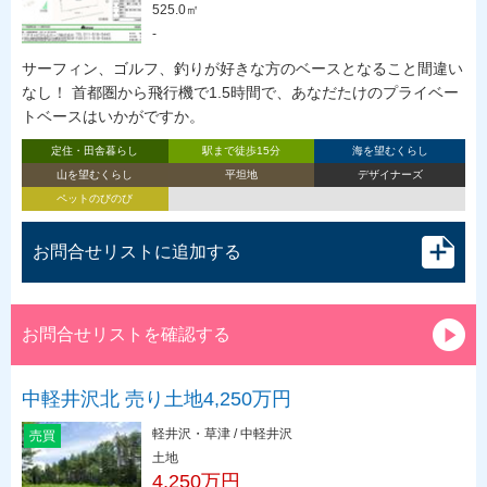
525.0㎡
-
サーフィン、ゴルフ、釣りが好きな方のベースとなること間違い
なし！ 首都圏から飛行機で1.5時間で、あなだたけのプライベー
トベースはいかがですか。
定住・田舎暮らし
駅まで徒歩15分
海を望むくらし
山を望むくらし
平坦地
デザイナーズ
ペットのびのび
お問合せリストに追加する
お問合せリストを確認する
中軽井沢北 売り土地4,250万円
軽井沢・草津 / 中軽井沢
売買
土地
4,250万円