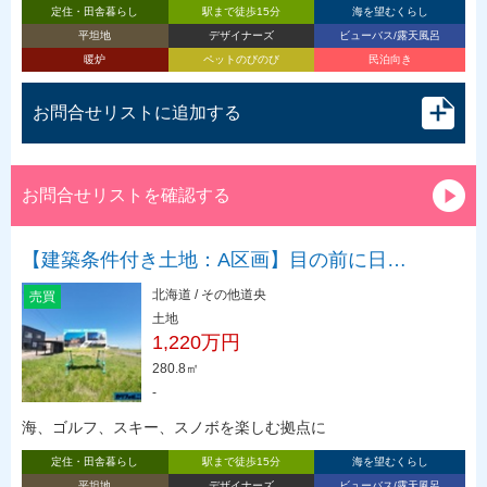
定住・田舎暮らし
駅まで徒歩15分
海を望むくらし
平坦地
デザイナーズ
ビューバス/露天風呂
暖炉
ペットのびのび
民泊向き
お問合せリストに追加する
お問合せリストを確認する
【建築条件付き土地：A区画】目の前に日…
北海道 / その他道央
売買
土地
1,220万円
280.8㎡
-
海、ゴルフ、スキー、スノボを楽しむ拠点に
定住・田舎暮らし
駅まで徒歩15分
海を望むくらし
平坦地
デザイナーズ
ビューバス/露天風呂