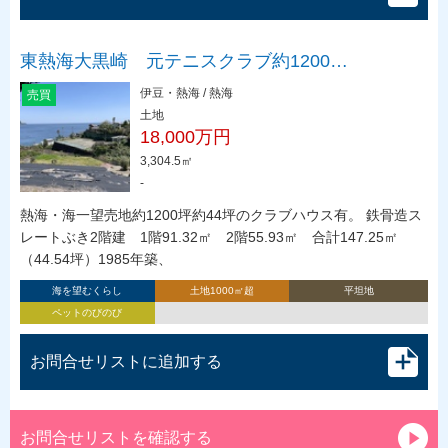
東熱海大黒崎 元テニスクラブ約1200…
伊豆・熱海 / 熱海
売買
土地
18,000万円
3,304.5㎡
-
熱海・海一望売地約1200坪約44坪のクラブハウス有。 鉄骨造ス
レートぶき2階建 1階91.32㎡ 2階55.93㎡ 合計147.25㎡
（44.54坪）1985年築、
海を望むくらし
土地1000㎡超
平坦地
ペットのびのび
お問合せリストに追加する
お問合せリストを確認する