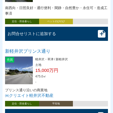
南西向・日照良好・通行便利・閑静・自然豊か・永住可・造成工
事済
定住・田舎暮らし
ペットのびのび
お問合せリストに追加する
新軽井沢プリンス通り
軽井沢・草津 / 新軽井沢
売買
土地
15,000万円
475.0㎡
-
プリンス通り沿いの商業地
㈱クリエイト軽井沢不動産
定住・田舎暮らし
平坦地