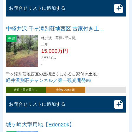
お問合せリストに追加する
中軽井沢 千ヶ滝別荘地西区 古家付き土…
軽井沢・草津 / 千ヶ滝
売買
土地
15,000万円
2,572.0㎡
-
千ヶ滝別荘地西区の黒橋近くにある古家付き土地。
軽井沢別荘チャンネル／第一観光開発㈱
定住・田舎暮らし
土地1000㎡超
お問合せリストに追加する
城ケ崎大型用地【Eden20k】