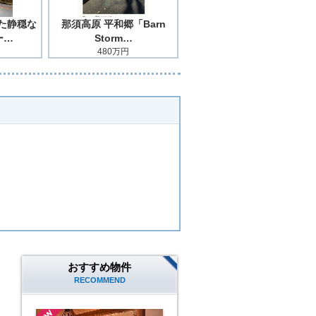
た静穏な
那須高原 平和郷「Barn
ー…
Storm…
480万円
おすすめ物件
RECOMMEND