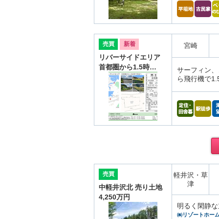
売買
新着
宮崎
リバーサイドエリア
首都圏から1.5時…
サーフィン、
ら飛行機で1
売買
軽井沢・草
津
中軽井沢北 売り土地
4,250万円
明るく閑静な
㈱リゾートホー