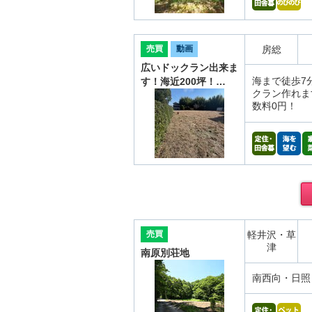
売買
動画
房総
広いドックラン出来ま
海まで徒歩7
す！海近200坪！…
クラン作れま
数料0円！
売買
軽井沢・草
津
南原別荘地
南西向・日照