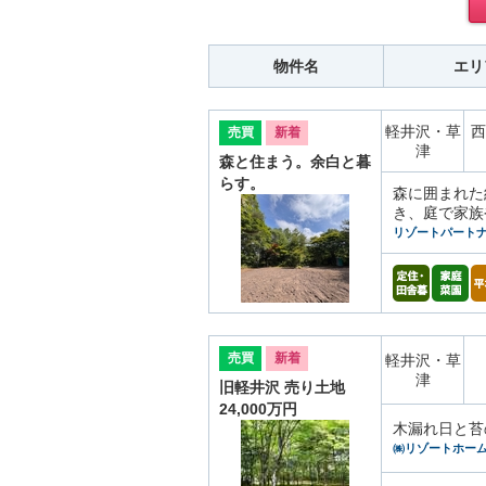
物件名
エリ
軽井沢・草
西
売買
新着
津
森と住まう。余白と暮
らす。
森に囲まれた
き、庭で家族
リゾートパートナ
売買
新着
軽井沢・草
津
旧軽井沢 売り土地
24,000万円
木漏れ日と苔
㈱リゾートホー