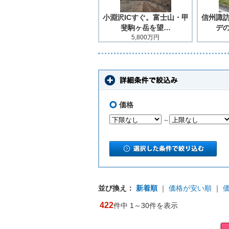
小淵沢ICすぐ。富士山・甲
信州諏
斐駒ヶ岳を望…
デ
5,800万円
価格
～
並び換え：
新着順
｜
価格が安い順
｜
422
件中 1～30件を表示