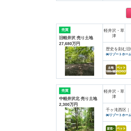
売買
軽井沢・草
津
旧軽井沢 売り土地
27,680万円
歴史を刻む旧
㈱リゾートホー
売買
軽井沢・草
津
中軽井沢北 売り土地
2,300万円
千ヶ滝西区｜
㈱リゾートホー