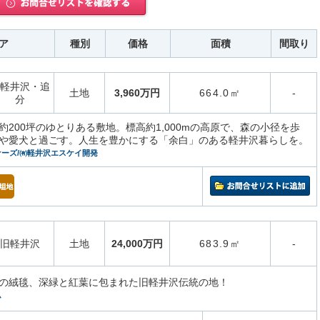
ア
種別
価格
面積
間取り
軽井沢・追
土地
3,960万円
664.0㎡
-
分
約200坪のゆとりある敷地。標高約1,000mの高原で、森の小径を歩
や愛犬と過ごす。人生を豊かにする「余白」のある軽井沢暮らしを。
ーズ/㈲軽井沢エスケイ開発
旧軽井沢
土地
24,000万円
683.9㎡
-
の絨毯、深緑と紅葉に包まれた旧軽井沢伝統の地！
ム