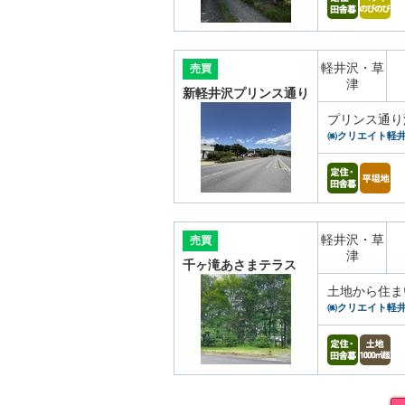
軽井沢・草
売買
津
新軽井沢プリンス通り
プリンス通り
㈱クリエイト軽
軽井沢・草
売買
津
千ヶ滝あさまテラス
土地から住ま
㈱クリエイト軽