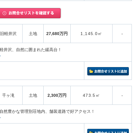
旧軽井沢
土地
27,680万円
1,145.0㎡
-
軽井沢、自然に囲まれた緩高台！
ム
千ヶ滝
土地
2,300万円
473.5㎡
-
自然豊かな管理別荘地内、舗装道路で好アクセス！
ム