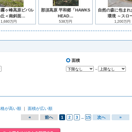
訪霧ヶ峰高原ビバル
那須高原 平和郷「HAWKS
自然の森に包まれ
の丘＜南斜面…
HEAD…
環境 ～スロ
1,680万円
538万円
1,200万円
面積
～
価格が高い順
｜
面積が広い順
«
前へ
1
2
3
..
15
次へ
»