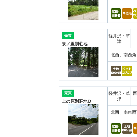
売買
軽井沢・草
津
泉ノ里別荘地
北西、南西角
売買
軽井沢・草
西
津
上の原別荘地Ｄ
北西、南東両