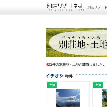
別荘リゾー
422
件の別荘地・土地が該当しました。
売買
売買