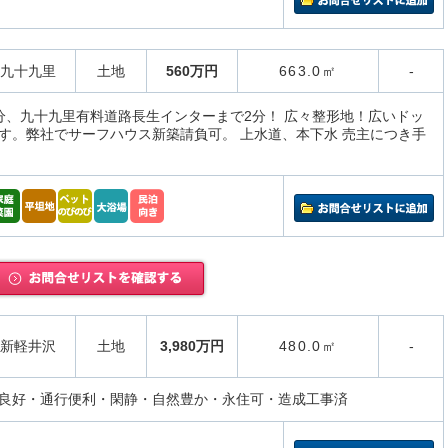
九十九里
土地
560万円
663.0㎡
-
分、九十九里有料道路長生インターまで2分！ 広々整形地！広いドッ
す。弊社でサーフハウス新築請負可。 上水道、本下水 売主につき手
新軽井沢
土地
3,980万円
480.0㎡
-
良好・通行便利・閑静・自然豊か・永住可・造成工事済