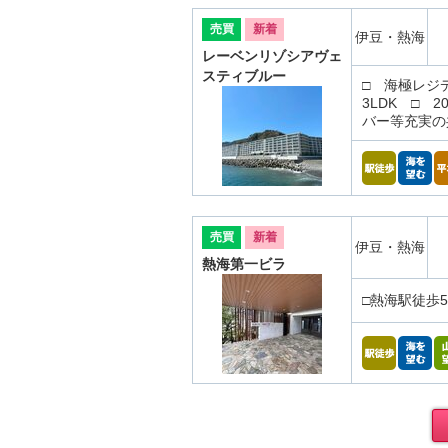
売買
新着
伊豆・熱海
レーベンリゾシアヴェ
スティブルー
□ 海極レジ
3LDK □
バー等充実の
売買
新着
伊豆・熱海
熱海第一ビラ
□熱海駅徒歩5