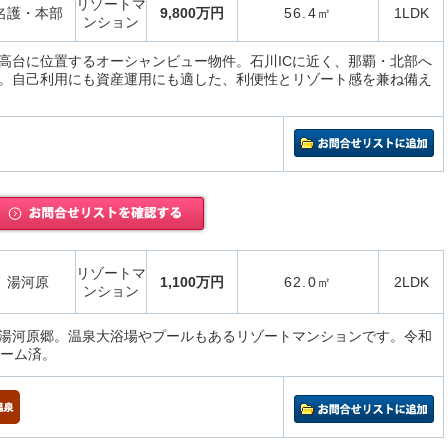
リゾートマ
名護・本部
9,800万円
56.4㎡
1LDK
ンション
高台に位置するオーシャンビュー物件。石川ICに近く、那覇・北部へ
。自己利用にも資産運用にも適した、利便性とリゾート感を兼ね備え
リゾートマ
湯河原
1,100万円
62.0㎡
2LDK
ンション
湯河原郷。温泉大浴場やプールもあるリゾートマンションです。令和
ォーム済。