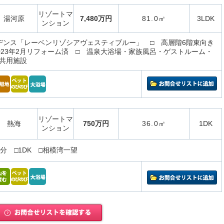
リゾートマ
湯河原
7,480万円
81.0㎡
3LDK
ンション
デンス「レーベンリゾシアヴェスティブルー」 □ 高層階6階東向き
 2023年2月リフォーム済 □ 温泉大浴場・家族風呂・ゲストルーム・
共用施設
リゾートマ
熱海
750万円
36.0㎡
1DK
ンション
分 □1DK □相模湾一望