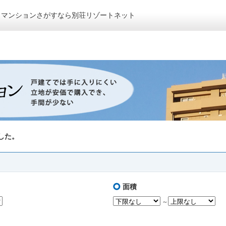
トマンションさがすなら別荘リゾートネット
した。
面積
～