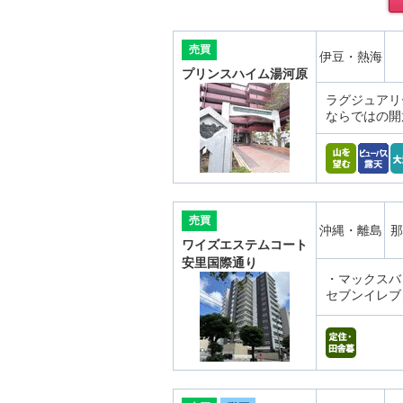
売買
伊豆・熱海
プリンスハイム湯河原
ラグジュアリ
ならではの開
売買
沖縄・離島
那
ワイズエステムコート
安里国際通り
・マックスバ
セブンイレブ