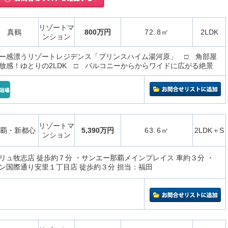
リゾートマ
真鶴
800万円
72.8㎡
2LDK
ンション
ー感漂うリゾートレジデンス「プリンスハイム湯河原」 □ 角部屋
放感！ゆとりの2LDK □ バルコニーからからワイドに広がる絶景
リゾートマ
覇・新都心
5,390万円
63.6㎡
2LDK＋S
ンション
リュ牧志店 徒歩約７分 ・サンエー那覇メインプレイス 車約３分 ・
ン国際通り安里１丁目店 徒歩約３分 担当：福田