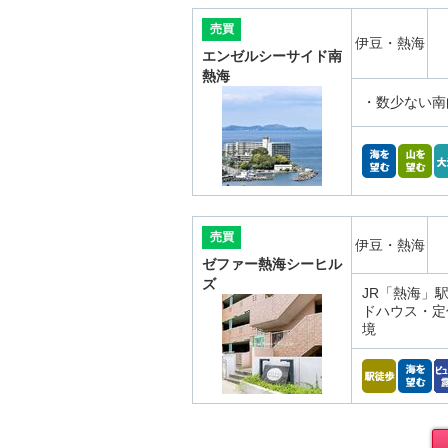
売買
伊豆・熱海
エンゼルシーサイド南
熱海
・数少ない南向き
売買
伊豆・熱海
ゼファー熱海シーヒル
ズ
JR「熱海」駅
ドハウス・定
境