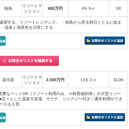
リゾートマ
熱海
680万円
49.5㎡
1R
ンション
遠望する、リゾートレジデンス。 ・初島から昇る朝日とともに始ま
 ・温泉と海景色を日常にする。
リゾートマ
湯河原
2,500万円
106.2㎡
3LDK
ンション
、貴重なペットOK（リゾート利用のみ、※飼育細則有）の大型リゾー
●広々とした温泉大浴場、サウナ、ジャグジー付き〇通年利用ができ
ールも人気