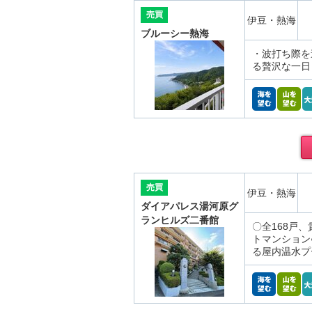
売買
伊豆・熱海
ブルーシー熱海
・波打ち際を
る贅沢な一日
売買
伊豆・熱海
ダイアパレス湯河原グ
ランヒルズ二番館
〇全168戸
トマンション
る屋内温水プ