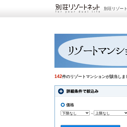
別荘リゾー
142
件のリゾートマンションが該当しま
価格
～