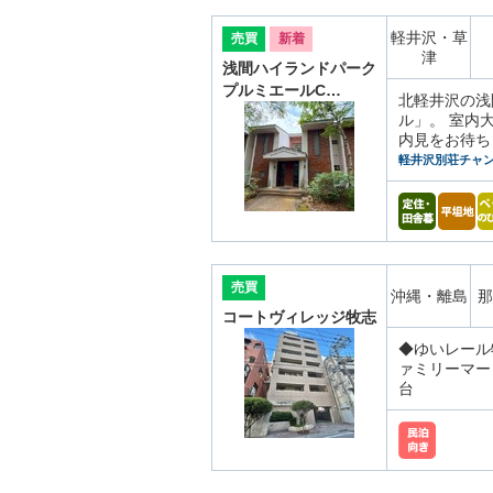
軽井沢・草
売買
新着
津
浅間ハイランドパーク
プルミエールC…
北軽井沢の浅
ル」。 室内
内見をお待ち
軽井沢別荘チャ
売買
沖縄・離島
那
コートヴィレッジ牧志
◆ゆいレール
ァミリーマー
台