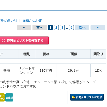
価格が高い順
｜
面積が広い順
«
前へ
1
2
3
..
5
次へ
»
ア
種別
価格
面積
間取り
リゾートマ
熱海
630万円
29.3㎡
1DK
ンション
の利便性の高い立地 ・エントランス階（2階）で移動がスムーズ ・
カンドハウスにおすすめ