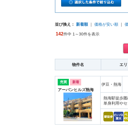
並び換え：
新着順
｜
価格が安い順
｜
142
件中 1～30件を表示
物件名
エリ
売買
新着
伊豆・熱海
アーバンヒルズ熱海
熱海駅徒歩圏
単身利用やセ