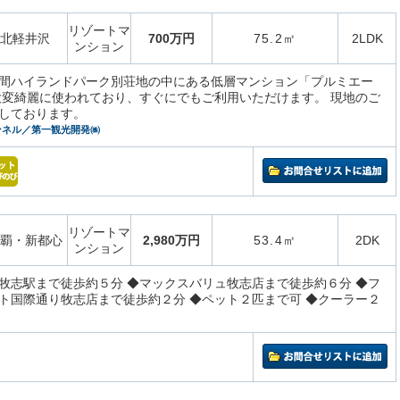
リゾートマ
北軽井沢
700万円
75.2㎡
2LDK
ンション
間ハイランドパーク別荘地の中にある低層マンション「プルミエー
大変綺麗に使われており、すぐにでもご利用いただけます。 現地のご
しております。
ンネル／第一観光開発㈱
リゾートマ
覇・新都心
2,980万円
53.4㎡
2DK
ンション
牧志駅まで徒歩約５分 ◆マックスバリュ牧志店まで徒歩約６分 ◆フ
ト国際通り牧志店まで徒歩約２分 ◆ペット２匹まで可 ◆クーラー２