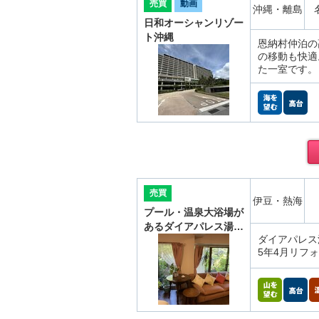
売買
動画
沖縄・離島
日和オーシャンリゾー
ト沖縄
恩納村仲泊の
の移動も快適
た一室です。
売買
伊豆・熱海
プール・温泉大浴場が
あるダイアパレス湯…
ダイアパレス
5年4月リフ