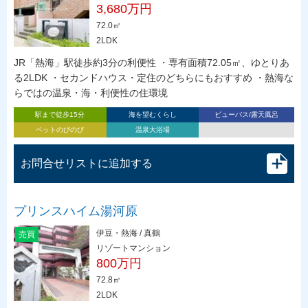
3,680万円
72.0㎡
2LDK
JR「熱海」駅徒歩約3分の利便性 ・専有面積72.05㎡、ゆとりあ
る2LDK ・セカンドハウス・定住のどちらにもおすすめ ・熱海な
らではの温泉・海・利便性の住環境
駅まで徒歩15分
海を望むくらし
ビューバス/露天風呂
ペットのびのび
温泉大浴場
お問合せリストに追加する
プリンスハイム湯河原
伊豆・熱海 / 真鶴
売買
リゾートマンション
800万円
72.8㎡
2LDK