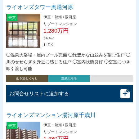
ライオンズタワー奥湯河原
伊豆・熱海 / 湯河原
売買
リゾートマンション
1,280万円
54.4㎡
1LDK
◯温泉大浴場・屋内プール完備 ◯緑豊かな山並みを望む住戸 ◯
川のせせらぎを身近に感じる住戸 ◯室内状態良好 ◯空室につき
即引渡し可能
山を望むくらし
温泉大浴場
お問合せリストに追加する
ライオンズマンション湯河原千歳川
伊豆・熱海 / 湯河原
売買
リゾートマンション
1,480万円