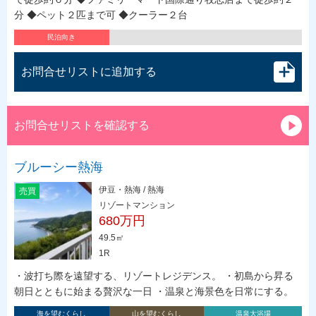
分 ◆ペット２匹まで可 ◆クーラー２台
民泊向き
お問合せリストに追加する
お問合せリストを確認する
ブルーシー熱海
伊豆・熱海 / 熱海
売買
リゾートマンション
680万円
49.5㎡
1R
・波打ち際を遠望する、リゾートレジデンス。 ・初島から昇る
朝日とともに始まる贅沢な一日 ・温泉と海景色を日常にする。
海を望むくらし
山を望むくらし
温泉大浴場