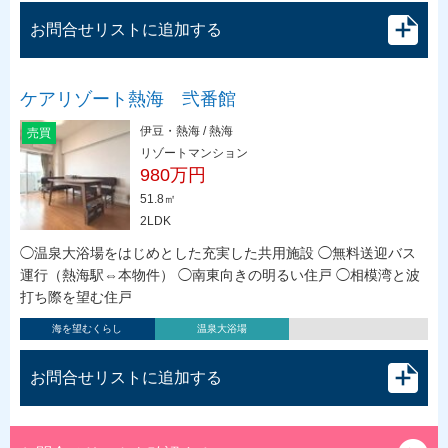
お問合せリストに追加する
ケアリゾート熱海 弐番館
伊豆・熱海 / 熱海
売買
リゾートマンション
980万円
51.8㎡
2LDK
◯温泉大浴場をはじめとした充実した共用施設 ◯無料送迎バス
運行（熱海駅⇔本物件） ◯南東向きの明るい住戸 ◯相模湾と波
打ち際を望む住戸
海を望むくらし
温泉大浴場
お問合せリストに追加する