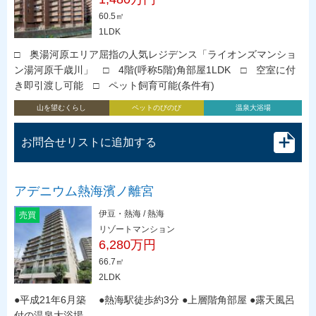
60.5㎡
1LDK
□ 奥湯河原エリア屈指の人気レジデンス「ライオンズマンショ
ン湯河原千歳川」 □ 4階(呼称5階)角部屋1LDK □ 空室に付
き即引渡し可能 □ ペット飼育可能(条件有)
山を望むくらし
ペットのびのび
温泉大浴場
お問合せリストに追加する
アデニウム熱海濱ノ離宮
伊豆・熱海 / 熱海
売買
リゾートマンション
6,280万円
66.7㎡
2LDK
●平成21年6月築 ●熱海駅徒歩約3分 ●上層階角部屋 ●露天風呂
付の温泉大浴場