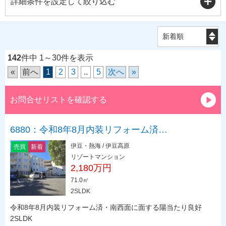
詳細条件を設定して絞り込む
142
件中 1～30件を表示
«
前へ
1
2
3
..
5
次へ
»
お問合せリストを確認する
6880：令和8年8月内装リフォーム済…
伊豆・熱海 / 伊豆高原
売買
新着
リゾートマンション
2,180万円
71.0㎡
2SLDK
令和8年8月内装リフォーム済・南西面に面する陽当たり良好
2SLDK