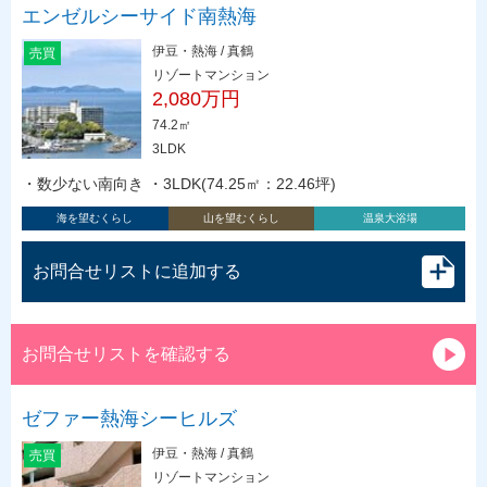
エンゼルシーサイド南熱海
伊豆・熱海 / 真鶴
売買
リゾートマンション
2,080万円
74.2㎡
3LDK
・数少ない南向き ・3LDK(74.25㎡：22.46坪)
海を望むくらし
山を望むくらし
温泉大浴場
お問合せリストに追加する
お問合せリストを確認する
ゼファー熱海シーヒルズ
伊豆・熱海 / 真鶴
売買
リゾートマンション