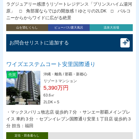
ラグジュアリー感漂うリゾートレジデンス「プリンスハイム湯河
原」 □ 角部屋ならではの開放感！ゆとりの2LDK □ バルコ
ニーからからワイドに広がる絶景
山を望むくらし
ビューバス/露天風呂
温泉大浴場
お問合せリストに追加する
ワイズエステムコート安里国際通り
沖縄・離島 / 那覇・新都心
売買
リゾートマンション
5,390万円
63.6㎡
2LDK＋S
・マックスバリュ牧志店 徒歩約７分 ・サンエー那覇メインプレ
イス 車約３分 ・セブンイレブン国際通り安里１丁目店 徒歩約３
分 担当：福田
定住・田舎暮らし