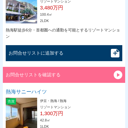
リゾートマンション
3,480万円
100.4㎡
2LDK
熱海駅徒歩6分・首都圏への通勤を可能とするリゾートマンショ
ン
お問合せリストに追加する
お問合せリストを確認する
熱海サニーハイツ
伊豆・熱海 / 熱海
売買
リゾートマンション
1,300万円
42.8㎡
1LDK