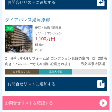
お問合せリストに追加する
ダイアパレス湯河原郷
伊豆・熱海 / 湯河原
売買
リゾートマンション
1,100万円
66.0㎡
2LDK
□ 令和5年4月リフォーム済 コンデション良好の室内 □ 2階南
向き・バルコニーからの緑に心癒されます □ 男女温泉大浴場
山を望むくらし
温泉大浴場
お問合せリストに追加する
お問合せリストを確認する