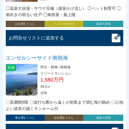
◯温泉大浴場・サウナ完備（源泉かけ流し） ◯ペット飼育可 ◯
南向きの明るい住戸 ◯角部屋・最上階
山を望むくらし
ペットのびのび
温泉大浴場
お問合せリストに追加する
エンゼルシーサイド南熱海
伊豆・熱海 / 南熱海
売買
リゾートマンション
1,580万円
49.5㎡
1DK
〇高層階9階 〇波打ち際から遠くの初島まで望む海の眺め 〇心地
よい波音の届くサンルーム付
海を望むくらし
山を望むくらし
温泉大浴場