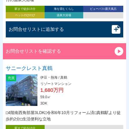
駅まで徒歩15分
海を望むくらし
ビューバス/露天風呂
ペットのびのび
温泉大浴場
お問合せリストに追加する
お問合せリストを確認する
サニークレスト真鶴
伊豆・熱海 / 真鶴
売買
リゾートマンション
1,680万円
59.0㎡
3DK
□4階南西角部屋3LDK□令和6年10月リフォーム済□真鶴駅より徒
歩約2分□生活便利な立地
駅まで徒歩15分