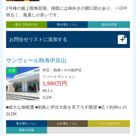
2号棟の最上階角部屋。側面には南向きの開口部があり、一日中
明るく、風通しが良いです。
駅まで徒歩15分
海を望むくらし
温泉大浴場
お問合せリストに追加する
サンヴェール熱海伊豆山
伊豆・熱海 / その他伊豆
売買
リゾートマンション
1,580万円
88.1㎡
2LDK
■雄大な相模灘 ■初島と伊豆大島を見下ろす眺望 ■広々約88㎡の
2LDK
海を望むくらし
山を望むくらし
ペットのびのび
温泉大浴場