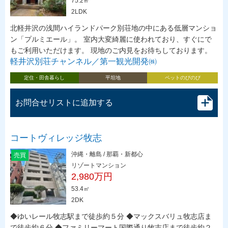
75.2㎡
2LDK
北軽井沢の浅間ハイランドパーク別荘地の中にある低層マンショ
ン「プルミエール」。 室内大変綺麗に使われており、すぐにで
もご利用いただけます。 現地のご内見をお待ちしております。
軽井沢別荘チャンネル／第一観光開発㈱
定住・田舎暮らし
平坦地
ペットのびのび
お問合せリストに追加する
コートヴィレッジ牧志
沖縄・離島 / 那覇・新都心
売買
リゾートマンション
2,980万円
53.4㎡
2DK
◆ゆいレール牧志駅まで徒歩約５分 ◆マックスバリュ牧志店ま
で徒歩約６分 ◆ファミリーマート国際通り牧志店まで徒歩約２