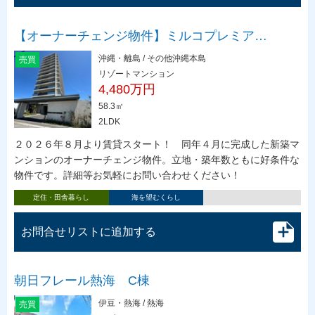
【オーナーチェンジ物件】ミルコプレミア…
沖縄・離島 / その他沖縄本島
売買
リゾートマンション
4,480万円
58.3㎡
2LDK
２０２６年８月より賃貸スタート！ 同年４月に完成した新築マ
ンションのオーナーチェンジ物件。立地・築年数ともに好条件な
物件です。詳細等お気軽にお問い合わせください！
定住・田舎暮らし
海を望むくらし
お問合せリストに追加する
朝日フレール熱海 C棟
伊豆・熱海 / 熱海
売買