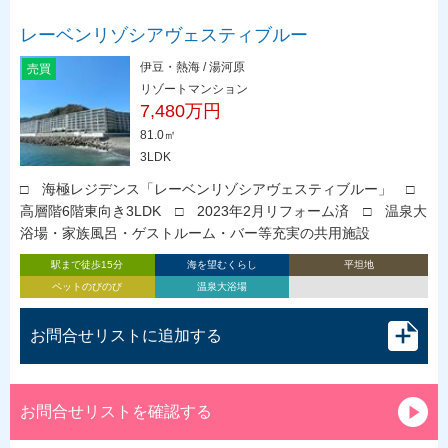
レーベンリゾシアヴェスティブルー
伊豆・熱海 / 湯河原
売買
リゾートマンション
7,480万円
81.0㎡
3LDK
□ 海極レジデンス「レーベンリゾシアヴェスティブルー」 □
高層階6階東向き3LDK □ 2023年2月リフォーム済 □ 温泉大
浴場・家族風呂・ゲストルーム・バー等充実の共用施設
駅まで徒歩15分
海を望むくらし
平坦地
ペットのびのび
温泉大浴場
お問合せリストに追加する
お問合せリストを確認する