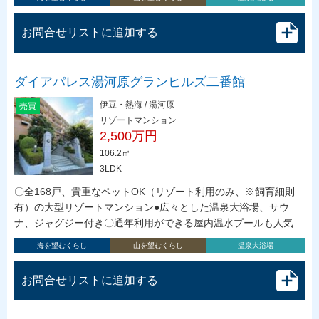
お問合せリストに追加する
ダイアパレス湯河原グランヒルズ二番館
伊豆・熱海 / 湯河原
売買
リゾートマンション
2,500万円
106.2㎡
3LDK
〇全168戸、貴重なペットOK（リゾート利用のみ、※飼育細則
有）の大型リゾートマンション●広々とした温泉大浴場、サウ
ナ、ジャグジー付き〇通年利用ができる屋内温水プールも人気
海を望むくらし
山を望むくらし
温泉大浴場
お問合せリストに追加する