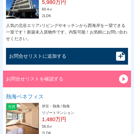
5,980万円
60.4㎡
2LDK
人気の北谷エリア♪リビングやキッチンから西海岸を一望できる
一室です！新築未入居物件です。内覧可能！お気軽にお問い合わ
せください。
お問合せリストに追加する
お問合せリストを確認する
熱海ベネフィス
伊豆・熱海 / 熱海
売買
リゾートマンション
1,480万円
56.0㎡
2LDK