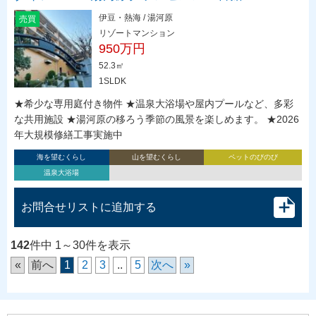
伊豆・熱海 / 湯河原
売買
リゾートマンション
950万円
52.3㎡
1SLDK
★希少な専用庭付き物件 ★温泉大浴場や屋内プールなど、多彩
な共用施設 ★湯河原の移ろう季節の風景を楽しめます。 ★2026
年大規模修繕工事実施中
海を望むくらし
山を望むくらし
ペットのびのび
温泉大浴場
お問合せリストに追加する
142
件中 1～30件を表示
«
前へ
1
2
3
..
5
次へ
»