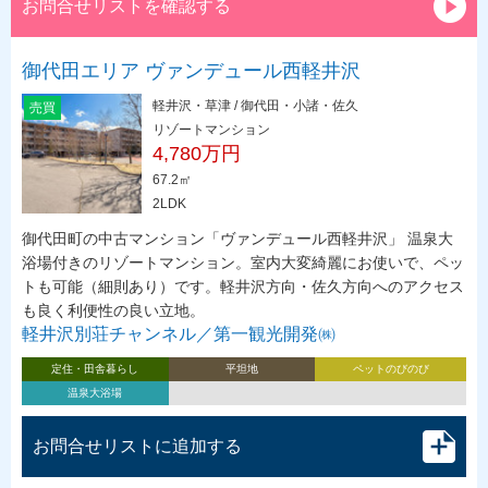
お問合せリストを確認する
御代田エリア ヴァンデュール西軽井沢
軽井沢・草津 / 御代田・小諸・佐久
売買
リゾートマンション
4,780万円
67.2㎡
2LDK
御代田町の中古マンション「ヴァンデュール西軽井沢」 温泉大
浴場付きのリゾートマンション。室内大変綺麗にお使いで、ペッ
トも可能（細則あり）です。軽井沢方向・佐久方向へのアクセス
も良く利便性の良い立地。
軽井沢別荘チャンネル／第一観光開発㈱
定住・田舎暮らし
平坦地
ペットのびのび
温泉大浴場
お問合せリストに追加する