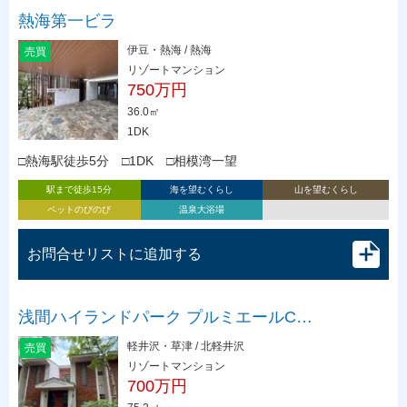
熱海第一ビラ
伊豆・熱海 / 熱海
売買
リゾートマンション
750万円
36.0㎡
1DK
□熱海駅徒歩5分 □1DK □相模湾一望
駅まで徒歩15分
海を望むくらし
山を望むくらし
ペットのびのび
温泉大浴場
お問合せリストに追加する
浅間ハイランドパーク プルミエールC…
軽井沢・草津 / 北軽井沢
売買
リゾートマンション
700万円