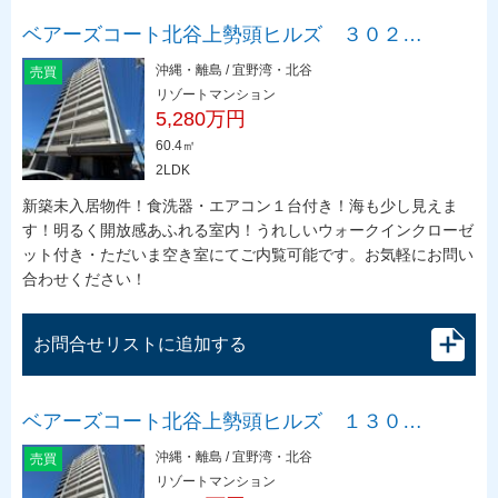
ベアーズコート北谷上勢頭ヒルズ ３０２…
沖縄・離島 / 宜野湾・北谷
売買
リゾートマンション
5,280万円
60.4㎡
2LDK
新築未入居物件！食洗器・エアコン１台付き！海も少し見えま
す！明るく開放感あふれる室内！うれしいウォークインクローゼ
ット付き・ただいま空き室にてご内覧可能です。お気軽にお問い
合わせください！
お問合せリストに追加する
ベアーズコート北谷上勢頭ヒルズ １３０…
沖縄・離島 / 宜野湾・北谷
売買
リゾートマンション