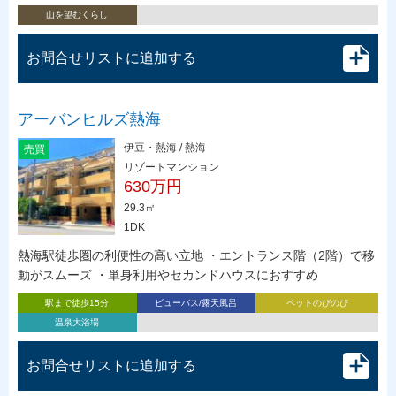
山を望むくらし
お問合せリストに追加する
アーバンヒルズ熱海
伊豆・熱海 / 熱海
売買
リゾートマンション
630万円
29.3㎡
1DK
熱海駅徒歩圏の利便性の高い立地 ・エントランス階（2階）で移
動がスムーズ ・単身利用やセカンドハウスにおすすめ
駅まで徒歩15分
ビューバス/露天風呂
ペットのびのび
温泉大浴場
お問合せリストに追加する