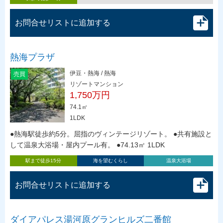
お問合せリストに追加する
熱海プラザ
伊豆・熱海 / 熱海
売買
リゾートマンション
1,750万円
74.1㎡
1LDK
●熱海駅徒歩約5分。屈指のヴィンテージリゾート。 ●共有施設と
して温泉大浴場・屋内プール有。 ●74.13㎡ 1LDK
駅まで徒歩15分
海を望むくらし
温泉大浴場
お問合せリストに追加する
ダイアパレス湯河原グランヒルズ二番館