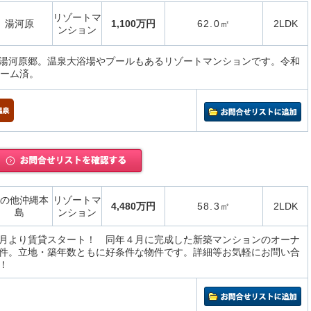
リゾートマ
湯河原
1,100万円
62.0㎡
2LDK
ンション
湯河原郷。温泉大浴場やプールもあるリゾートマンションです。令和
ォーム済。
の他沖縄本
リゾートマ
4,480万円
58.3㎡
2LDK
島
ンション
月より賃貸スタート！ 同年４月に完成した新築マンションのオーナ
件。立地・築年数ともに好条件な物件です。詳細等お気軽にお問い合
！