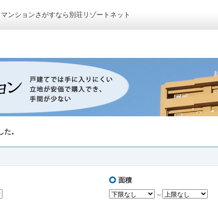
トマンションさがすなら別荘リゾートネット
した。
面積
～