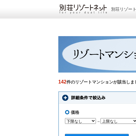
別荘リゾー
142
件のリゾートマンションが該当しま
価格
～