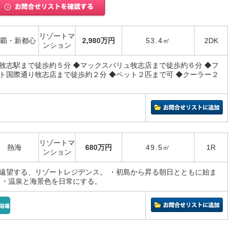
リゾートマ
覇・新都心
2,980万円
53.4㎡
2DK
ンション
牧志駅まで徒歩約５分 ◆マックスバリュ牧志店まで徒歩約６分 ◆フ
ト国際通り牧志店まで徒歩約２分 ◆ペット２匹まで可 ◆クーラー２
リゾートマ
熱海
680万円
49.5㎡
1R
ンション
遠望する、リゾートレジデンス。 ・初島から昇る朝日とともに始ま
 ・温泉と海景色を日常にする。