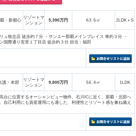
リゾートマ
覇・新都心
5,390万円
63.6㎡
2LDK＋S
ンション
リュ牧志店 徒歩約７分 ・サンエー那覇メインプレイス 車約３分 ・
ン国際通り安里１丁目店 徒歩約３分 担当：福田
リゾートマ
名護・本部
9,800万円
56.4㎡
1LDK
ンション
高台に位置するオーシャンビュー物件。石川ICに近く、那覇・北部へ
。自己利用にも資産運用にも適した、利便性とリゾート感を兼ね備え