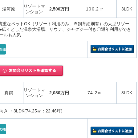
リゾートマ
湯河原
2,500万円
106.2㎡
3LDK
ンション
、貴重なペットOK（リゾート利用のみ、※飼育細則有）の大型リゾー
●広々とした温泉大浴場、サウナ、ジャグジー付き〇通年利用ができ
ールも人気
リゾートマ
真鶴
2,080万円
74.2㎡
3LDK
ンション
 ・3LDK(74.25㎡：22.46坪)