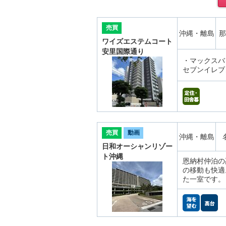
売買
沖縄・離島
那
ワイズエステムコート
安里国際通り
・マックスバ
セブンイレブ
売買
動画
沖縄・離島
日和オーシャンリゾー
ト沖縄
恩納村仲泊の
の移動も快適
た一室です。