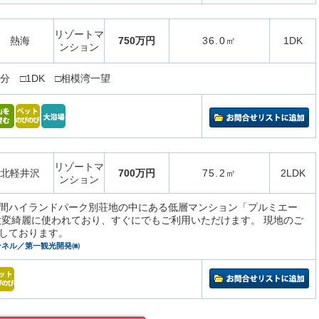
リゾートマ
熱海
750万円
36.0㎡
1DK
ンション
分 □1DK □相模湾一望
リゾートマ
北軽井沢
700万円
75.2㎡
2LDK
ンション
間ハイランドパーク別荘地の中にある低層マンション「プルミエー
大変綺麗に使われており、すぐにでもご利用いただけます。 現地のご
しております。
ンネル／第一観光開発㈱