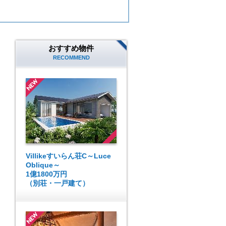
おすすめ物件
RECOMMEND
Villikeすいらん荘C～Luce
Oblique～
1億1800万円
（別荘・一戸建て）