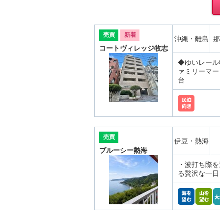
売買
新着
沖縄・離島
那
コートヴィレッジ牧志
◆ゆいレール
ァミリーマー
台
売買
伊豆・熱海
ブルーシー熱海
・波打ち際を
る贅沢な一日