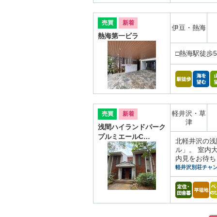
売買
新着
伊豆・熱海
熱海第一ビラ
□熱海駅徒歩5
軽井沢・草
売買
新着
津
浅間ハイランドパーク
プルミエールC…
北軽井沢の浅
ル」。 室内
内見をお待ち
軽井沢別荘チャ