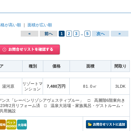
価格が高い順
｜
面積が広い順
«
前へ
1
2
3
..
5
次へ
»
ア
種別
価格
面積
間取り
リゾートマ
湯河原
7,480万円
81.0㎡
3LDK
ンション
デンス「レーベンリゾシアヴェスティブルー」 □ 高層階6階東向き
 2023年2月リフォーム済 □ 温泉大浴場・家族風呂・ゲストルーム・
共用施設