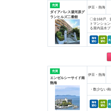
売買
伊豆・熱海
ダイアパレス湯河原グ
ランヒルズ二番館
〇全168戸
トマンション
る屋内温水プ
売買
伊豆・熱海
エンゼルシーサイド南
熱海
・数少ない南向き