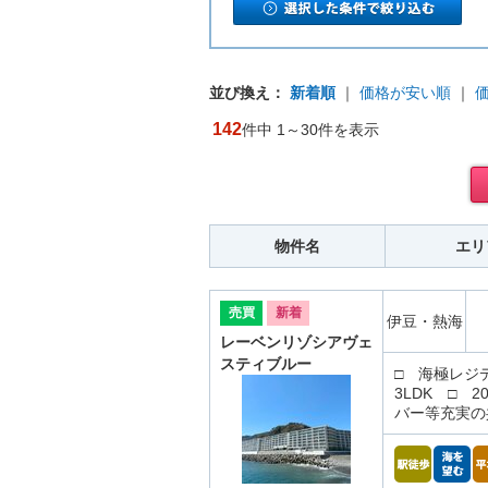
並び換え：
新着順
｜
価格が安い順
｜
142
件中 1～30件を表示
物件名
エリ
売買
新着
伊豆・熱海
レーベンリゾシアヴェ
スティブルー
□ 海極レジ
3LDK □
バー等充実の