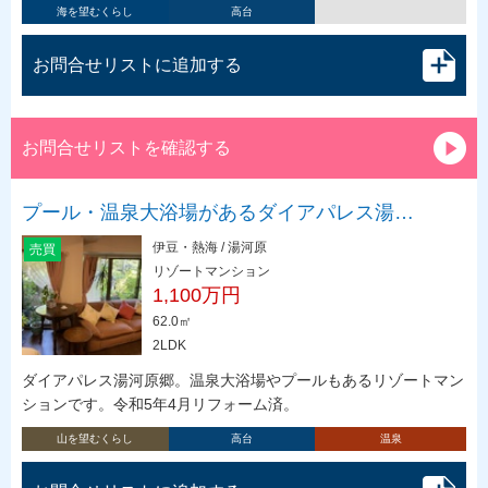
海を望むくらし
高台
お問合せリストに追加する
お問合せリストを確認する
プール・温泉大浴場があるダイアパレス湯…
伊豆・熱海 / 湯河原
売買
リゾートマンション
1,100万円
62.0㎡
2LDK
ダイアパレス湯河原郷。温泉大浴場やプールもあるリゾートマン
ションです。令和5年4月リフォーム済。
山を望むくらし
高台
温泉