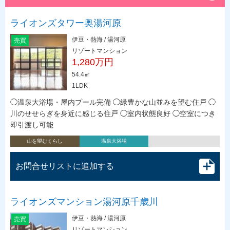
ライオンズタワー奥湯河原
伊豆・熱海 / 湯河原
売買
リゾートマンション
1,280万円
54.4㎡
1LDK
◯温泉大浴場・屋内プール完備 ◯緑豊かな山並みを望む住戸 ◯
川のせせらぎを身近に感じる住戸 ◯室内状態良好 ◯空室につき
即引渡し可能
山を望むくらし
温泉大浴場
お問合せリストに追加する
ライオンズマンション湯河原千歳川
伊豆・熱海 / 湯河原
売買
リゾートマンション