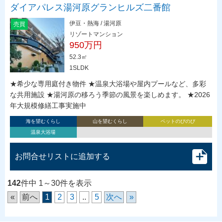
ダイアパレス湯河原グランヒルズ二番館
伊豆・熱海 / 湯河原
売買
リゾートマンション
950万円
52.3㎡
1SLDK
★希少な専用庭付き物件 ★温泉大浴場や屋内プールなど、多彩
な共用施設 ★湯河原の移ろう季節の風景を楽しめます。 ★2026
年大規模修繕工事実施中
海を望むくらし
山を望むくらし
ペットのびのび
温泉大浴場
お問合せリストに追加する
142
件中 1～30件を表示
«
前へ
1
2
3
..
5
次へ
»