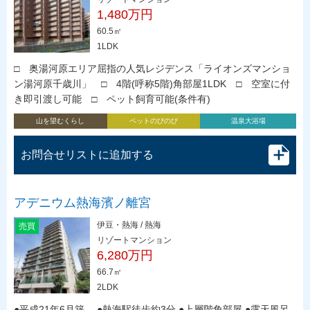
1,480万円
60.5㎡
1LDK
□ 奥湯河原エリア屈指の人気レジデンス「ライオンズマンショ
ン湯河原千歳川」 □ 4階(呼称5階)角部屋1LDK □ 空室に付
き即引渡し可能 □ ペット飼育可能(条件有)
山を望むくらし
ペットのびのび
温泉大浴場
お問合せリストに追加する
アデニウム熱海濱ノ離宮
伊豆・熱海 / 熱海
売買
リゾートマンション
6,280万円
66.7㎡
2LDK
●平成21年6月築 ●熱海駅徒歩約3分 ●上層階角部屋 ●露天風呂