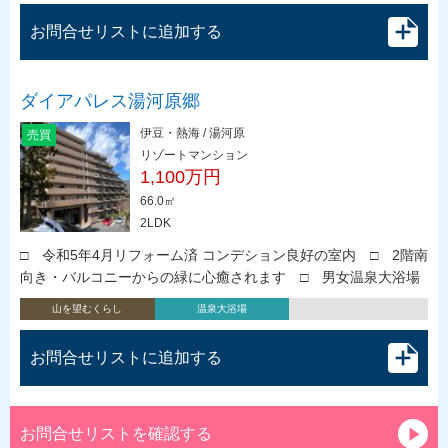
お問合せリストに追加する
ダイアパレス湯河原郷
伊豆・熱海 / 湯河原
売買
リゾートマンション
1,100万円
66.0㎡
2LDK
□ 令和5年4月リフォーム済 コンデション良好の室内 □ 2階南
向き・バルコニーからの緑に心癒されます □ 男女温泉大浴場
山を望むくらし
温泉大浴場
お問合せリストに追加する
お問合せリストを確認する