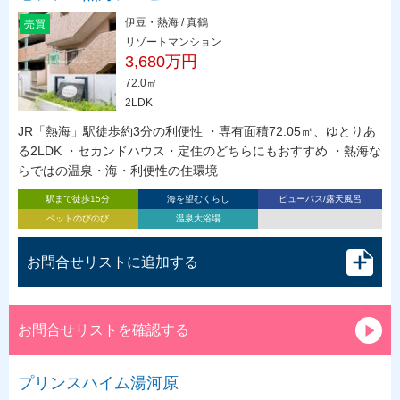
伊豆・熱海 / 真鶴
売買
リゾートマンション
3,680万円
72.0㎡
2LDK
JR「熱海」駅徒歩約3分の利便性 ・専有面積72.05㎡、ゆとりあ
る2LDK ・セカンドハウス・定住のどちらにもおすすめ ・熱海な
らではの温泉・海・利便性の住環境
駅まで徒歩15分
海を望むくらし
ビューバス/露天風呂
ペットのびのび
温泉大浴場
お問合せリストに追加する
お問合せリストを確認する
プリンスハイム湯河原