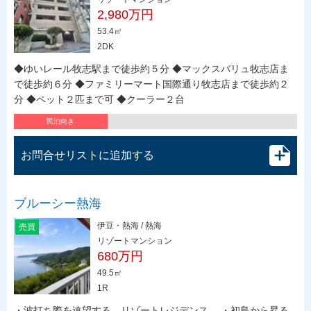
2,980万円
53.4㎡
2DK
◆ゆいレール牧志駅まで徒歩約５分 ◆マックスバリュ牧志店ま
で徒歩約６分 ◆ファミリーマート国際通り牧志店まで徒歩約２
分 ◆ペット２匹まで可 ◆クーラー２台
民泊向き
お問合せリストに追加する
ブルーシー熱海
伊豆・熱海 / 熱海
売買
リゾートマンション
680万円
49.5㎡
1R
・波打ち際を遠望する、リゾートレジデンス。 ・初島から昇る