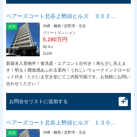
ベアーズコート北谷上勢頭ヒルズ ３０２…
沖縄・離島 / 宜野湾・北谷
売買
リゾートマンション
5,280万円
60.4㎡
2LDK
新築未入居物件！食洗器・エアコン１台付き！海も少し見えま
す！明るく開放感あふれる室内！うれしいウォークインクローゼ
ット付き・ただいま空き室にてご内覧可能です。お気軽にお問い
合わせください！
お問合せリストに追加する
ベアーズコート北谷上勢頭ヒルズ １３０…
沖縄・離島 / 宜野湾・北谷
売買