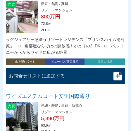
伊豆・熱海 / 真鶴
売買
リゾートマンション
800万円
72.8㎡
2LDK
ラグジュアリー感漂うリゾートレジデンス「プリンスハイム湯河
原」 □ 角部屋ならではの開放感！ゆとりの2LDK □ バルコ
ニーからからワイドに広がる絶景
山を望むくらし
ビューバス/露天風呂
温泉大浴場
お問合せリストに追加する
ワイズエステムコート安里国際通り
沖縄・離島 / 那覇・新都心
売買
リゾートマンション
5,390万円
63.6㎡