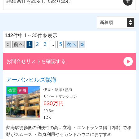
詳細条件を設定して絞り込む
142
件中 1～30件を表示
«
前へ
1
2
3
..
5
次へ
»
お問合せリストを確認する
アーバンヒルズ熱海
伊豆・熱海 / 熱海
売買
新着
リゾートマンション
630万円
29.3㎡
1DK
熱海駅徒歩圏の利便性の高い立地 ・エントランス階（2階）で移
動がスムーズ ・単身利用やセカンドハウスにおすすめ