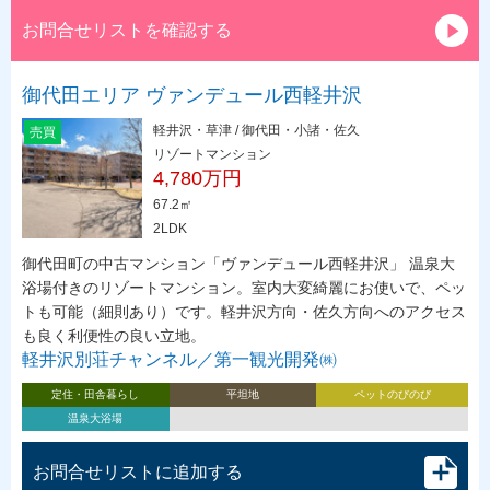
お問合せリストを確認する
御代田エリア ヴァンデュール西軽井沢
軽井沢・草津 / 御代田・小諸・佐久
売買
リゾートマンション
4,780万円
67.2㎡
2LDK
御代田町の中古マンション「ヴァンデュール西軽井沢」 温泉大
浴場付きのリゾートマンション。室内大変綺麗にお使いで、ペッ
トも可能（細則あり）です。軽井沢方向・佐久方向へのアクセス
も良く利便性の良い立地。
軽井沢別荘チャンネル／第一観光開発㈱
定住・田舎暮らし
平坦地
ペットのびのび
温泉大浴場
お問合せリストに追加する