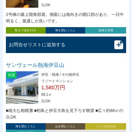
1LDK
2号棟の最上階角部屋。側面には南向きの開口部があり、一日中
明るく、風通しが良いです。
駅まで徒歩15分
海を望むくらし
温泉大浴場
お問合せリストに追加する
サンヴェール熱海伊豆山
伊豆・熱海 / その他伊豆
売買
リゾートマンション
1,580万円
88.1㎡
2LDK
■雄大な相模灘 ■初島と伊豆大島を見下ろす眺望 ■広々約88㎡の
2LDK
海を望むくらし
山を望むくらし
ペットのびのび