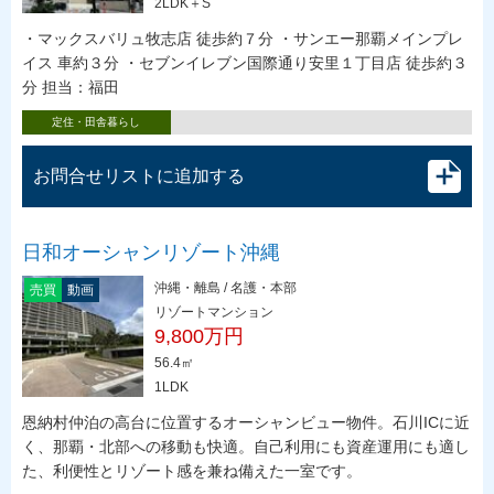
2LDK＋S
・マックスバリュ牧志店 徒歩約７分 ・サンエー那覇メインプレ
イス 車約３分 ・セブンイレブン国際通り安里１丁目店 徒歩約３
分 担当：福田
定住・田舎暮らし
お問合せリストに追加する
日和オーシャンリゾート沖縄
沖縄・離島 / 名護・本部
売買
動画
リゾートマンション
9,800万円
56.4㎡
1LDK
恩納村仲泊の高台に位置するオーシャンビュー物件。石川ICに近
く、那覇・北部への移動も快適。自己利用にも資産運用にも適し
た、利便性とリゾート感を兼ね備えた一室です。