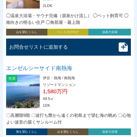
2LDK
◯温泉大浴場・サウナ完備（源泉かけ流し） ◯ペット飼育可 ◯
南向きの明るい住戸 ◯角部屋・最上階
山を望むくらし
ペットのびのび
温泉大浴場
お問合せリストに追加する
エンゼルシーサイド南熱海
伊豆・熱海 / 南熱海
売買
リゾートマンション
1,580万円
49.5㎡
1DK
〇高層階9階 〇波打ち際から遠くの初島まで望む海の眺め 〇心地
よい波音の届くサンルーム付
海を望むくらし
山を望むくらし
温泉大浴場