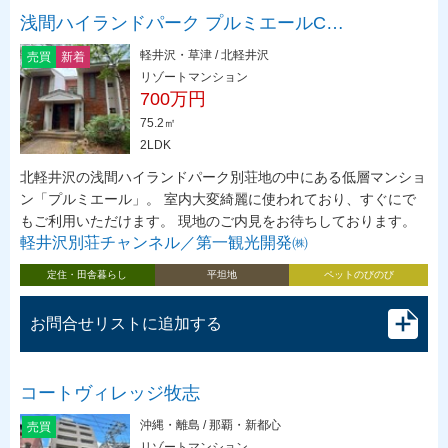
浅間ハイランドパーク プルミエールC…
軽井沢・草津 / 北軽井沢
売買
新着
リゾートマンション
700万円
75.2㎡
2LDK
北軽井沢の浅間ハイランドパーク別荘地の中にある低層マンショ
ン「プルミエール」。 室内大変綺麗に使われており、すぐにで
もご利用いただけます。 現地のご内見をお待ちしております。
軽井沢別荘チャンネル／第一観光開発㈱
定住・田舎暮らし
平坦地
ペットのびのび
お問合せリストに追加する
コートヴィレッジ牧志
沖縄・離島 / 那覇・新都心
売買
リゾートマンション