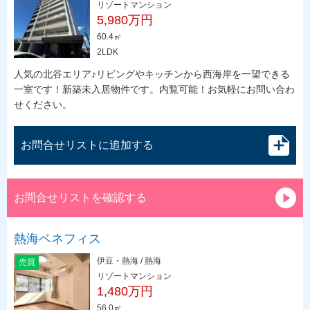
リゾートマンション
5,980万円
60.4㎡
2LDK
人気の北谷エリア♪リビングやキッチンから西海岸を一望できる
一室です！新築未入居物件です。内覧可能！お気軽にお問い合わ
せください。
お問合せリストに追加する
お問合せリストを確認する
熱海ベネフィス
伊豆・熱海 / 熱海
売買
リゾートマンション
1,480万円
56.0㎡