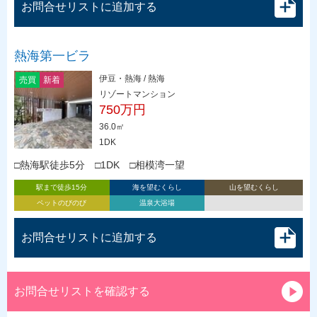
お問合せリストに追加する
熱海第一ビラ
伊豆・熱海 / 熱海
売買
新着
リゾートマンション
750万円
36.0㎡
1DK
□熱海駅徒歩5分 □1DK □相模湾一望
駅まで徒歩15分
海を望むくらし
山を望むくらし
ペットのびのび
温泉大浴場
お問合せリストに追加する
お問合せリストを確認する