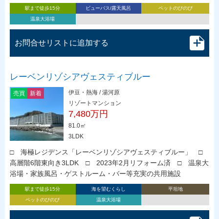
駅まで徒歩15分
ビューバス/露天風呂
ペットのびのび
温泉大浴場
お問合せリストに追加する
レーベンリゾシアヴェスティブルー
伊豆・熱海 / 湯河原
売買
新着
リゾートマンション
7,480万円
81.0㎡
3LDK
□ 海極レジデンス「レーベンリゾシアヴェスティブルー」 □
高層階6階東向き3LDK □ 2023年2月リフォーム済 □ 温泉大
浴場・家族風呂・ゲストルーム・バー等充実の共用施設
駅まで徒歩15分
海を望むくらし
平坦地
ペットのびのび
温泉大浴場