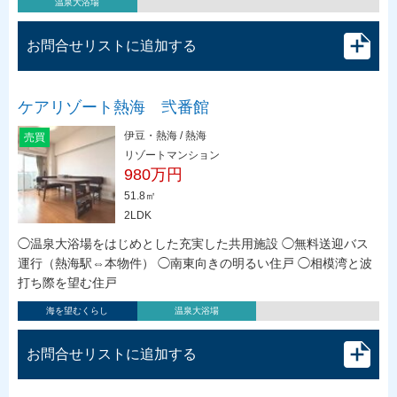
温泉大浴場
お問合せリストに追加する
ケアリゾート熱海 弐番館
伊豆・熱海 / 熱海
売買
リゾートマンション
980万円
51.8㎡
2LDK
◯温泉大浴場をはじめとした充実した共用施設 ◯無料送迎バス
運行（熱海駅⇔本物件） ◯南東向きの明るい住戸 ◯相模湾と波
打ち際を望む住戸
海を望むくらし
温泉大浴場
お問合せリストに追加する