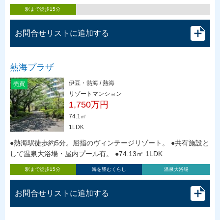
駅まで徒歩15分
お問合せリストに追加する
熱海プラザ
伊豆・熱海 / 熱海
売買
リゾートマンション
1,750万円
74.1㎡
1LDK
●熱海駅徒歩約5分。屈指のヴィンテージリゾート。 ●共有施設と
して温泉大浴場・屋内プール有。 ●74.13㎡ 1LDK
駅まで徒歩15分
海を望むくらし
温泉大浴場
お問合せリストに追加する