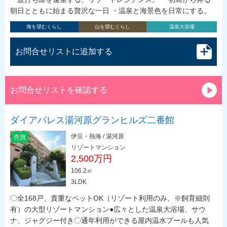
朝日とともに始まる贅沢な一日 ・温泉と海景色を日常にする。
海を望むくらし
山を望むくらし
温泉大浴場
お問合せリストに追加する
お問合せリストを確認する
ダイアパレス湯河原グランヒルズ二番館
伊豆・熱海 / 湯河原
売買
リゾートマンション
2,500万円
106.2㎡
3LDK
〇全168戸、貴重なペットOK（リゾート利用のみ、※飼育細則
有）の大型リゾートマンション●広々とした温泉大浴場、サウ
ナ、ジャグジー付き〇通年利用ができる屋内温水プールも人気