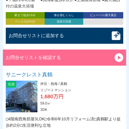
付の温泉大浴場
駅まで徒歩15分
海を望むくらし
ビューバス/露天風呂
ペットのびのび
温泉大浴場
お問合せリストに追加する
お問合せリストを確認する
サニークレスト真鶴
伊豆・熱海 / 真鶴
売買
リゾートマンション
1,680万円
59.0㎡
3DK
□4階南西角部屋3LDK□令和6年10月リフォーム済□真鶴駅より徒
歩約2分□生活便利な立地