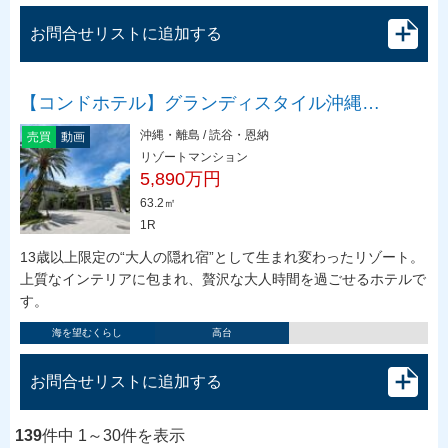
お問合せリストに追加する
【コンドホテル】グランディスタイル沖縄…
沖縄・離島 / 読谷・恩納
売買
動画
リゾートマンション
5,890万円
63.2㎡
1R
13歳以上限定の“大人の隠れ宿”として生まれ変わったリゾート。
上質なインテリアに包まれ、贅沢な大人時間を過ごせるホテルで
す。
海を望むくらし
高台
お問合せリストに追加する
139
件中 1～30件を表示