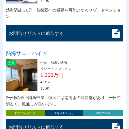
2LDK
熱海駅徒歩6分・首都圏への通勤を可能とするリゾートマンショ
ン
お問合せリストに追加する
熱海サニーハイツ
伊豆・熱海 / 熱海
売買
リゾートマンション
1,300万円
42.8㎡
1LDK
2号棟の最上階角部屋。側面には南向きの開口部があり、一日中
明るく、風通しが良いです。
駅まで徒歩15分
海を望むくらし
温泉大浴場
お問合せリストに追加する