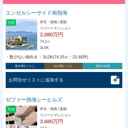
エンゼルシーサイド南熱海
伊豆・熱海 / 真鶴
売買
リゾートマンション
2,080万円
74.2㎡
3LDK
・数少ない南向き ・3LDK(74.25㎡：22.46坪)
海を望むくらし
山を望むくらし
温泉大浴場
お問合せリストに追加する
ゼファー熱海シーヒルズ
伊豆・熱海 / 真鶴
売買
リゾートマンション
3,680万円