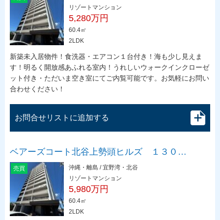
リゾートマンション
5,280万円
60.4㎡
2LDK
新築未入居物件！食洗器・エアコン１台付き！海も少し見えま
す！明るく開放感あふれる室内！うれしいウォークインクローゼ
ット付き・ただいま空き室にてご内覧可能です。お気軽にお問い
合わせください！
お問合せリストに追加する
ベアーズコート北谷上勢頭ヒルズ １３０…
沖縄・離島 / 宜野湾・北谷
売買
リゾートマンション
5,980万円
60.4㎡
2LDK