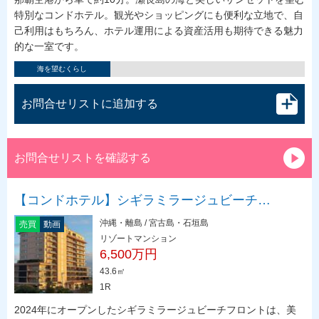
特別なコンドホテル。観光やショッピングにも便利な立地で、自
己利用はもちろん、ホテル運用による資産活用も期待できる魅力
的な一室です。
海を望むくらし
お問合せリストに追加する
お問合せリストを確認する
【コンドホテル】シギラミラージュビーチ…
沖縄・離島 / 宮古島・石垣島
売買
動画
リゾートマンション
6,500万円
43.6㎡
1R
2024年にオープンしたシギラミラージュビーチフロントは、美