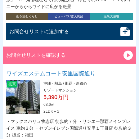
ニーからからワイドに広がる絶景
山を望むくらし
ビューバス/露天風呂
温泉大浴場
お問合せリストに追加する
お問合せリストを確認する
ワイズエステムコート安里国際通り
沖縄・離島 / 那覇・新都心
売買
リゾートマンション
5,390万円
63.6㎡
2LDK＋S
・マックスバリュ牧志店 徒歩約７分 ・サンエー那覇メインプレ
イス 車約３分 ・セブンイレブン国際通り安里１丁目店 徒歩約３
分 担当：福田