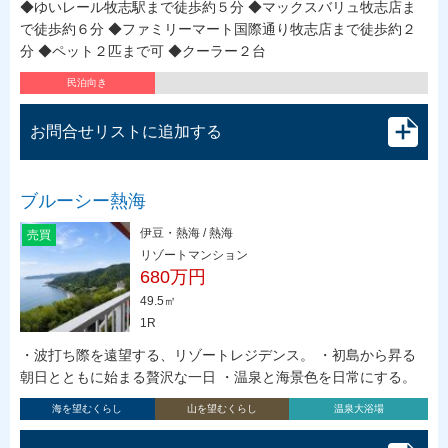
◆ゆいレール牧志駅まで徒歩約５分 ◆マックスバリュ牧志店ま
で徒歩約６分 ◆ファミリーマート国際通り牧志店まで徒歩約２
分 ◆ペット２匹まで可 ◆クーラー２台
民泊向き
お問合せリストに追加する
ブルーシー熱海
伊豆・熱海 / 熱海
売買
リゾートマンション
680万円
49.5㎡
1R
・波打ち際を遠望する、リゾートレジデンス。 ・初島から昇る
朝日とともに始まる贅沢な一日 ・温泉と海景色を日常にする。
海を望むくらし
山を望むくらし
温泉大浴場