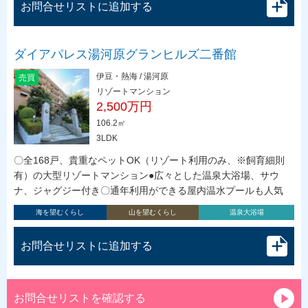
お問合せリストに追加する
ダイアパレス湯河原グランヒルズ二番館
伊豆・熱海 / 湯河原
売買
リゾートマンション
2,500万円
106.2㎡
3LDK
〇全168戸、貴重なペットOK（リゾート利用のみ、※飼育細則
有）の大型リゾートマンション●広々とした温泉大浴場、サウ
ナ、ジャグジー付き〇通年利用ができる屋内温水プールも人気
海を望むくらし
山を望むくらし
温泉大浴場
お問合せリストに追加する
お問合せリストを確認する