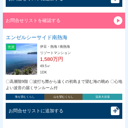
お問合せリストを確認する
エンゼルシーサイド南熱海
伊豆・熱海 / 南熱海
売買
リゾートマンション
1,580万円
49.5㎡
1DK
〇高層階9階 〇波打ち際から遠くの初島まで望む海の眺め 〇心地
よい波音の届くサンルーム付
海を望むくらし
山を望むくらし
温泉大浴場
お問合せリストに追加する