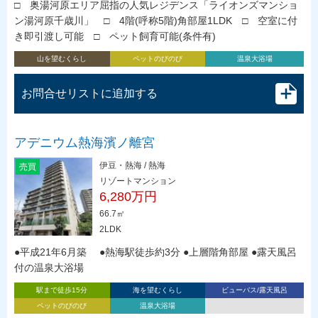
□ 奥湯河原エリア屈指の人気レジデンス「ライオンズマンショ
ン湯河原千歳川」 □ 4階(呼称5階)角部屋1LDK □ 空室に付
き即引渡し可能 □ ペット飼育可能(条件有)
山を望むくらし
ペットのびのび
温泉大浴場
お問合せリストに追加する
アデニウム熱海濱ノ離宮
伊豆・熱海 / 熱海
売買
リゾートマンション
6,280万円
66.7㎡
2LDK
●平成21年6月築 ●熱海駅徒歩約3分 ●上層階角部屋 ●露天風呂
付の温泉大浴場
駅まで徒歩15分
海を望むくらし
ビューバス/露天風呂
ペットのびのび
温泉大浴場