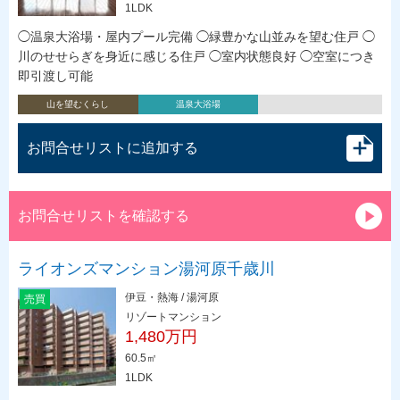
1LDK
◯温泉大浴場・屋内プール完備 ◯緑豊かな山並みを望む住戸 ◯
川のせせらぎを身近に感じる住戸 ◯室内状態良好 ◯空室につき
即引渡し可能
山を望むくらし
温泉大浴場
お問合せリストに追加する
お問合せリストを確認する
ライオンズマンション湯河原千歳川
伊豆・熱海 / 湯河原
売買
リゾートマンション
1,480万円
60.5㎡
1LDK