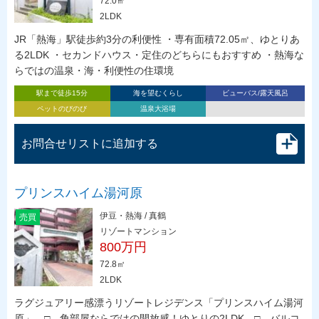
72.0㎡
2LDK
JR「熱海」駅徒歩約3分の利便性 ・専有面積72.05㎡、ゆとりあ
る2LDK ・セカンドハウス・定住のどちらにもおすすめ ・熱海な
らではの温泉・海・利便性の住環境
駅まで徒歩15分
海を望むくらし
ビューバス/露天風呂
ペットのびのび
温泉大浴場
お問合せリストに追加する
プリンスハイム湯河原
伊豆・熱海 / 真鶴
売買
リゾートマンション
800万円
72.8㎡
2LDK
ラグジュアリー感漂うリゾートレジデンス「プリンスハイム湯河
原」 □ 角部屋ならではの開放感！ゆとりの2LDK □ バルコ