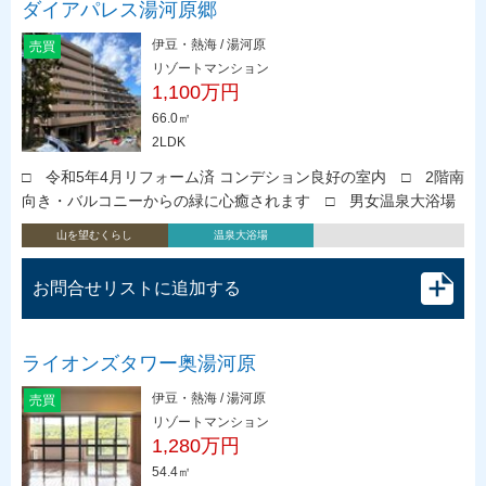
ダイアパレス湯河原郷
伊豆・熱海 / 湯河原
売買
リゾートマンション
1,100万円
66.0㎡
2LDK
□ 令和5年4月リフォーム済 コンデション良好の室内 □ 2階南
向き・バルコニーからの緑に心癒されます □ 男女温泉大浴場
山を望むくらし
温泉大浴場
お問合せリストに追加する
ライオンズタワー奥湯河原
伊豆・熱海 / 湯河原
売買
リゾートマンション
1,280万円
54.4㎡