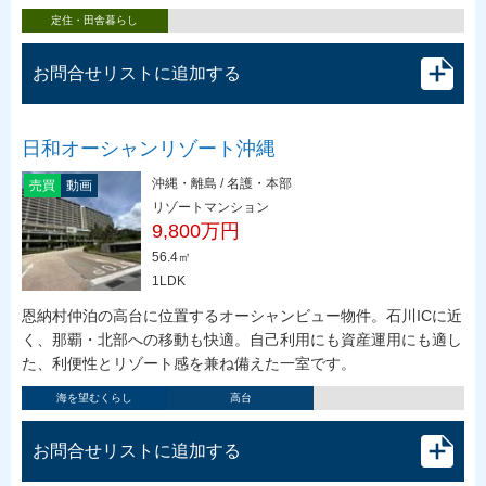
定住・田舎暮らし
お問合せリストに追加する
日和オーシャンリゾート沖縄
沖縄・離島 / 名護・本部
売買
動画
リゾートマンション
9,800万円
56.4㎡
1LDK
恩納村仲泊の高台に位置するオーシャンビュー物件。石川ICに近
く、那覇・北部への移動も快適。自己利用にも資産運用にも適し
た、利便性とリゾート感を兼ね備えた一室です。
海を望むくらし
高台
お問合せリストに追加する