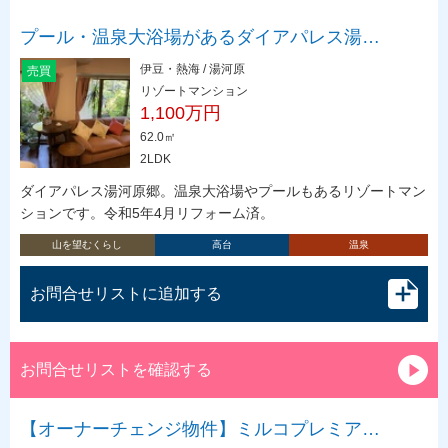
プール・温泉大浴場があるダイアパレス湯…
伊豆・熱海 / 湯河原
売買
リゾートマンション
1,100万円
62.0㎡
2LDK
ダイアパレス湯河原郷。温泉大浴場やプールもあるリゾートマン
ションです。令和5年4月リフォーム済。
山を望むくらし
高台
温泉
お問合せリストに追加する
お問合せリストを確認する
【オーナーチェンジ物件】ミルコプレミア…