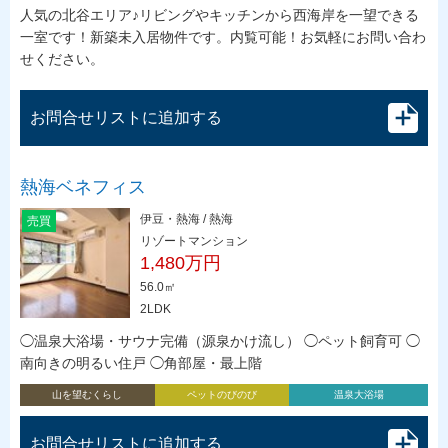
人気の北谷エリア♪リビングやキッチンから西海岸を一望できる
一室です！新築未入居物件です。内覧可能！お気軽にお問い合わ
せください。
お問合せリストに追加する
熱海ベネフィス
伊豆・熱海 / 熱海
売買
リゾートマンション
1,480万円
56.0㎡
2LDK
◯温泉大浴場・サウナ完備（源泉かけ流し） ◯ペット飼育可 ◯
南向きの明るい住戸 ◯角部屋・最上階
山を望むくらし
ペットのびのび
温泉大浴場
お問合せリストに追加する