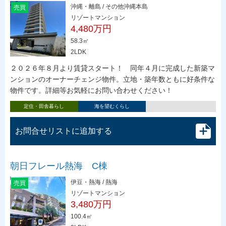
沖縄・離島 / その他沖縄本島
売買
リゾートマンション
4,480万円
58.3㎡
2LDK
２０２６年８月より賃貸スタート！ 同年４月に完成した新築マ
ンションのオーナーチェンジ物件。立地・築年数ともに好条件な
物件です。詳細等お気軽にお問い合わせください！
定住・田舎暮らし
海を望むくらし
お問合せリストに追加する
朝日フレール熱海 C棟
伊豆・熱海 / 熱海
売買
リゾートマンション
3,480万円
100.4㎡