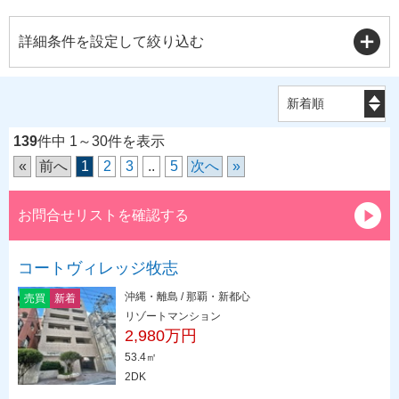
詳細条件を設定して絞り込む
139
件中 1～30件を表示
«
前へ
1
2
3
..
5
次へ
»
お問合せリストを確認する
コートヴィレッジ牧志
沖縄・離島 / 那覇・新都心
売買
新着
リゾートマンション
2,980万円
53.4㎡
2DK