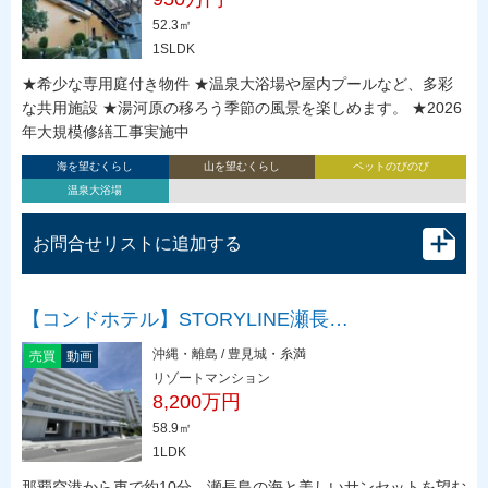
52.3㎡
1SLDK
★希少な専用庭付き物件 ★温泉大浴場や屋内プールなど、多彩
な共用施設 ★湯河原の移ろう季節の風景を楽しめます。 ★2026
年大規模修繕工事実施中
海を望むくらし
山を望むくらし
ペットのびのび
温泉大浴場
お問合せリストに追加する
【コンドホテル】STORYLINE瀬長…
沖縄・離島 / 豊見城・糸満
売買
動画
リゾートマンション
8,200万円
58.9㎡
1LDK
那覇空港から車で約10分。瀬長島の海と美しいサンセットを望む