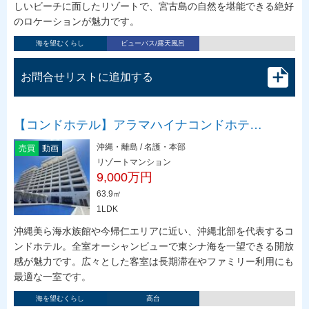
しいビーチに面したリゾートで、宮古島の自然を堪能できる絶好
のロケーションが魅力です。
海を望むくらし
ビューバス/露天風呂
お問合せリストに追加する
【コンドホテル】アラマハイナコンドホテ…
沖縄・離島 / 名護・本部
売買
動画
リゾートマンション
9,000万円
63.9㎡
1LDK
沖縄美ら海水族館や今帰仁エリアに近い、沖縄北部を代表するコ
ンドホテル。全室オーシャンビューで東シナ海を一望できる開放
感が魅力です。広々とした客室は長期滞在やファミリー利用にも
最適な一室です。
海を望むくらし
高台