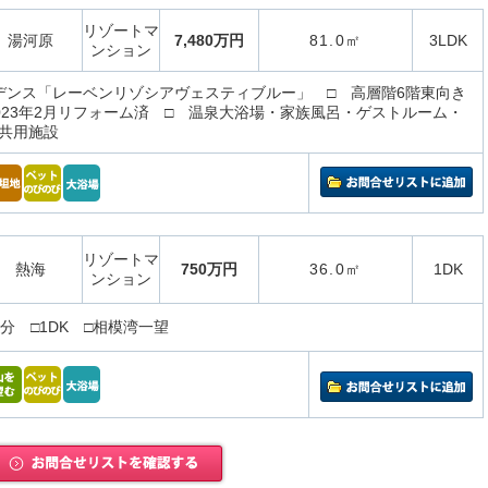
リゾートマ
湯河原
7,480万円
81.0㎡
3LDK
ンション
デンス「レーベンリゾシアヴェスティブルー」 □ 高層階6階東向き
 2023年2月リフォーム済 □ 温泉大浴場・家族風呂・ゲストルーム・
共用施設
リゾートマ
熱海
750万円
36.0㎡
1DK
ンション
分 □1DK □相模湾一望