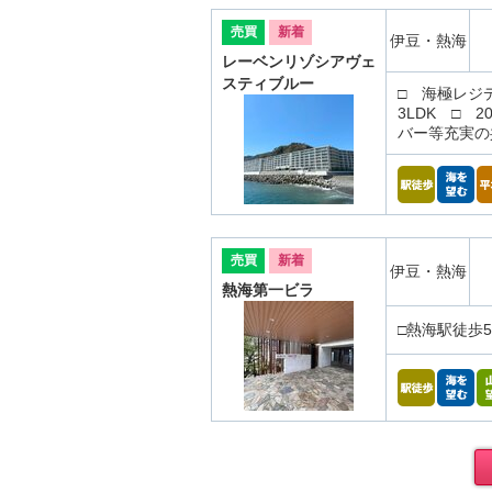
売買
新着
伊豆・熱海
レーベンリゾシアヴェ
スティブルー
□ 海極レジ
3LDK □
バー等充実の
売買
新着
伊豆・熱海
熱海第一ビラ
□熱海駅徒歩5