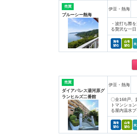
売買
伊豆・熱海
ブルーシー熱海
・波打ち際を
る贅沢な一日
売買
伊豆・熱海
ダイアパレス湯河原グ
ランヒルズ二番館
〇全168戸
トマンション
る屋内温水プ