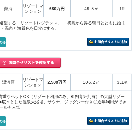
リゾートマ
熱海
680万円
49.5㎡
1R
ンション
遠望する、リゾートレジデンス。 ・初島から昇る朝日とともに始ま
 ・温泉と海景色を日常にする。
リゾートマ
湯河原
2,500万円
106.2㎡
3LDK
ンション
、貴重なペットOK（リゾート利用のみ、※飼育細則有）の大型リゾー
●広々とした温泉大浴場、サウナ、ジャグジー付き〇通年利用ができ
ールも人気