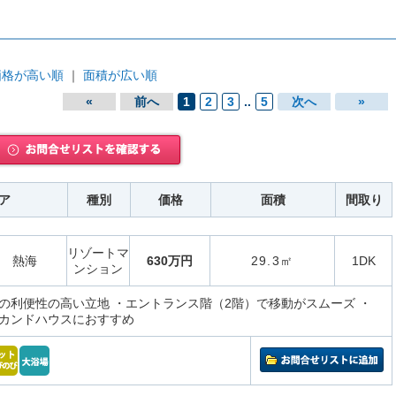
価格が高い順
｜
面積が広い順
«
前へ
1
2
3
..
5
次へ
»
ア
種別
価格
面積
間取り
リゾートマ
熱海
630万円
29.3㎡
1DK
ンション
の利便性の高い立地 ・エントランス階（2階）で移動がスムーズ ・
カンドハウスにおすすめ