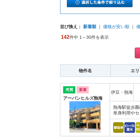
並び換え：
新着順
｜
価格が安い順
｜
142
件中 1～30件を表示
物件名
エリ
売買
新着
伊豆・熱海
アーバンヒルズ熱海
熱海駅徒歩圏
単身利用やセ