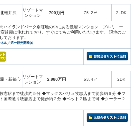
リゾートマ
北軽井沢
700万円
75.2㎡
2LDK
ンション
間ハイランドパーク別荘地の中にある低層マンション「プルミエー
大変綺麗に使われており、すぐにでもご利用いただけます。 現地のご
しております。
ンネル／第一観光開発㈱
リゾートマ
覇・新都心
2,980万円
53.4㎡
2DK
ンション
牧志駅まで徒歩約５分 ◆マックスバリュ牧志店まで徒歩約６分 ◆フ
ト国際通り牧志店まで徒歩約２分 ◆ペット２匹まで可 ◆クーラー２