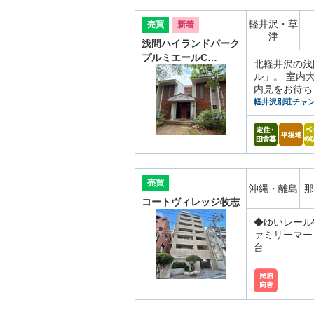
軽井沢・草
売買
新着
津
浅間ハイランドパーク
プルミエールC…
北軽井沢の浅
ル」。 室内
内見をお待ち
軽井沢別荘チャ
売買
沖縄・離島
那
コートヴィレッジ牧志
◆ゆいレール
ァミリーマー
台