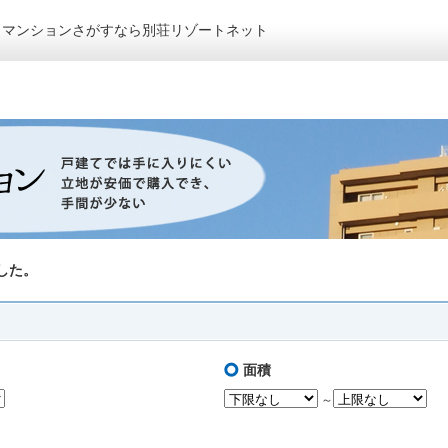
トマンションさがすなら別荘リゾートネット
した。
面積
～