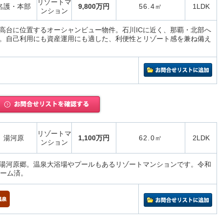
リゾートマ
名護・本部
9,800万円
56.4㎡
1LDK
ンション
高台に位置するオーシャンビュー物件。石川ICに近く、那覇・北部へ
。自己利用にも資産運用にも適した、利便性とリゾート感を兼ね備え
リゾートマ
湯河原
1,100万円
62.0㎡
2LDK
ンション
湯河原郷。温泉大浴場やプールもあるリゾートマンションです。令和
ォーム済。