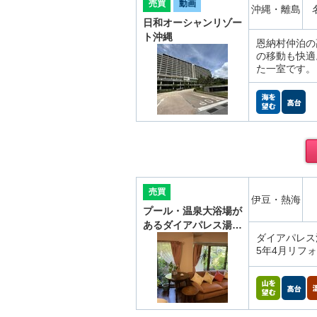
売買
動画
沖縄・離島
日和オーシャンリゾー
ト沖縄
恩納村仲泊の
の移動も快適
た一室です。
売買
伊豆・熱海
プール・温泉大浴場が
あるダイアパレス湯…
ダイアパレス
5年4月リフ