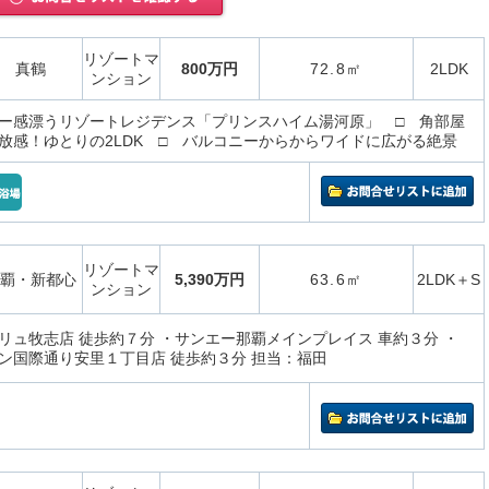
リゾートマ
真鶴
800万円
72.8㎡
2LDK
ンション
ー感漂うリゾートレジデンス「プリンスハイム湯河原」 □ 角部屋
放感！ゆとりの2LDK □ バルコニーからからワイドに広がる絶景
リゾートマ
覇・新都心
5,390万円
63.6㎡
2LDK＋S
ンション
リュ牧志店 徒歩約７分 ・サンエー那覇メインプレイス 車約３分 ・
ン国際通り安里１丁目店 徒歩約３分 担当：福田