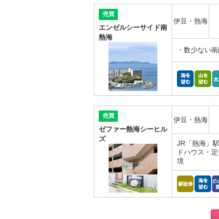
売買
伊豆・熱海
エンゼルシーサイド南
熱海
・数少ない南向き
売買
伊豆・熱海
ゼファー熱海シーヒル
ズ
JR「熱海」駅
ドハウス・定
境