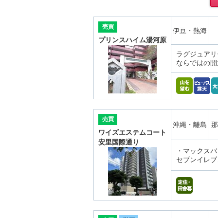
売買
伊豆・熱海
プリンスハイム湯河原
ラグジュアリ
ならではの開
売買
沖縄・離島
那
ワイズエステムコート
安里国際通り
・マックスバ
セブンイレブ