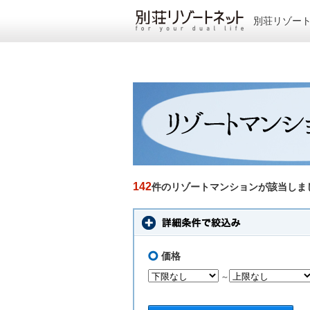
別荘リゾー
142
件のリゾートマンションが該当しま
価格
～