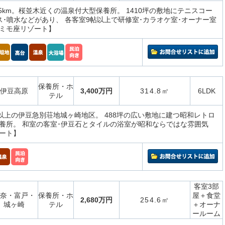
.5km。桜並木近くの温泉付大型保養所。 1410坪の敷地にテニスコー
ラス･噴水などがあり、 各客室9帖以上で研修室･カラオケ室･オーナー室
ミモ座リゾート】
保養所・ホ
伊豆高原
3,400万円
314.8㎡
6LDK
テル
坪以上の伊豆急別荘地城ヶ崎地区。 488坪の広い敷地に建つ昭和レトロ
養所。 和室の客室･伊豆石とタイルの浴室が昭和ならではな雰囲気
ート】
客室3部
奈・富戸・
保養所・ホ
屋＋食堂
2,680万円
254.6㎡
城ヶ崎
テル
＋オーナ
ールーム