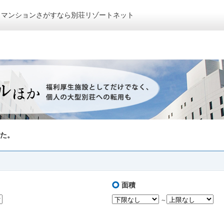
トマンションさがすなら別荘リゾートネット
た。
面積
～