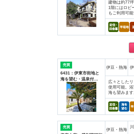
建物は約77
1階にはロビ
もご利用可能
売買
伊豆・熱海
伊
6431：伊東市街地と
海を望む・温泉付…
広々としたリ
使用可能。浴
海も望みます
川
売買
伊豆・熱海