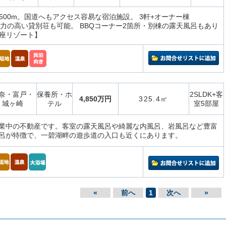
500m。国道へもアクセス容易な宿泊施設。 3軒+オーナー棟
収容力の高い貸別荘も可能。 BBQコーナー2箇所・別棟の露天風呂もあり
座リゾート】
奈・富戸・
保養所・ホ
2SLDK+客
4,850万円
325.4㎡
城ヶ崎
テル
室5部屋
業中の不動産です。客室の露天風呂や綺麗な内風呂、岩風呂など豊富
呂が特徴で、一碧湖畔の遊歩道の入口も近くにあります。
«
前へ
1
次へ
»