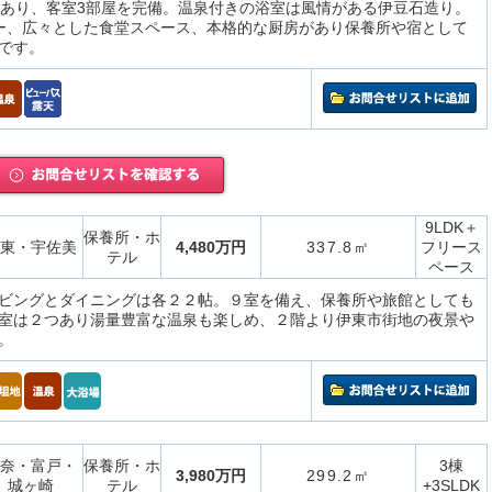
坪あり、客室3部屋を完備。温泉付きの浴室は風情がある伊豆石造り。
ー、広々とした食堂スペース、本格的な厨房があり保養所や宿として
です。
9LDK＋
保養所・ホ
東・宇佐美
4,480万円
337.8㎡
フリース
テル
ペース
ビングとダイニングは各２２帖。９室を備え、保養所や旅館としても
室は２つあり湯量豊富な温泉も楽しめ、２階より伊東市街地の夜景や
。
奈・富戸・
保養所・ホ
3棟
3,980万円
299.2㎡
城ヶ崎
テル
+3SLDK