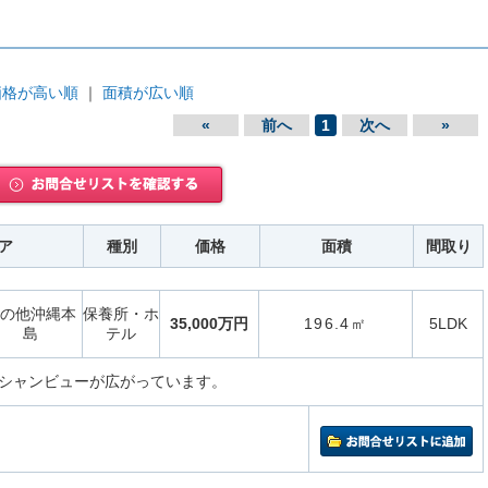
価格が高い順
｜
面積が広い順
«
前へ
1
次へ
»
ア
種別
価格
面積
間取り
の他沖縄本
保養所・ホ
35,000万円
196.4㎡
5LDK
島
テル
シャンビューが広がっています。