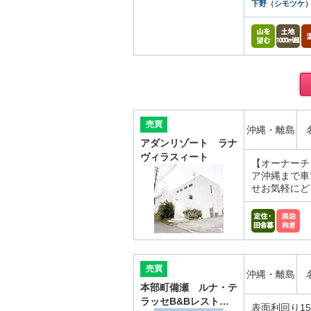
下野（シモツケ
売買
沖縄・離島
アダンリゾート ラナ
ヴィラスィート
【オーナーチ
ア沖縄まで車
せお気軽にど
売買
沖縄・離島
本部町備瀬 ルナ・テ
ラッセB&Bレスト…
表面利回り1