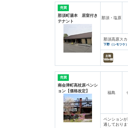
売買
那須町湯本 居室付き
那須・塩原
テナント
那須高原スカ
下野（シモツケ
売買
南会津町高杖原ペンシ
ョン【価格改定】
福島
ペンションが
過しておりま