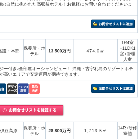
瀬の自然に抱かれた高収益ホテル！お気軽にお問い合わせくださいま
1R4室
保養所・ホ
+1LDK1
名護・本部
13,500万円
474.0㎡
テル
室+管理
人室
ジー付き♪全部屋オーシャンビュー！ 沖縄・古宇利島のリゾートホテ
が高いエリアで安定運用が期待できます。
保養所・ホ
14R+研修
伊豆高原
28,800万円
1,713.5㎡
テル
室他