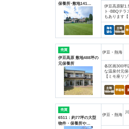
保養所･敷地141…
伊豆高原駅1
ト･BBQテ
もあります【
売買
伊豆・熱海
伊豆高原 敷地488坪の
元保養所
各区画300
な温泉付元保
【ミモ座リゾ
売買
川
伊豆・熱海
6511：約77坪の大型
物件・保養所や…