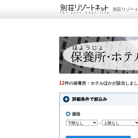
別荘リゾー
12
件の保養所・ホテルほかが該当しまし
価格
～