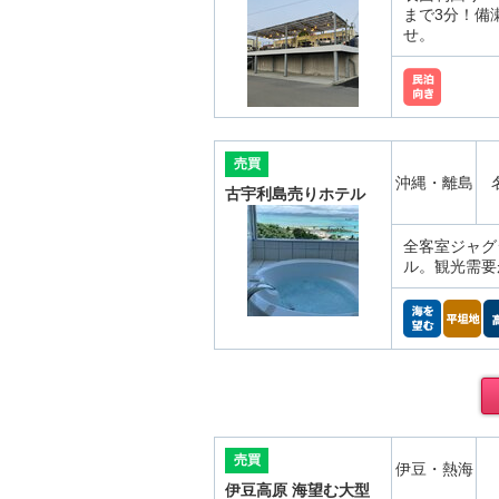
まで3分！備
せ。
売買
沖縄・離島
古宇利島売りホテル
全客室ジャグ
ル。観光需要
売買
伊豆・熱海
伊豆高原 海望む大型