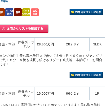
）産業㈱
保養所・ホ
名護・本部
28,800万円
282.8㎡
3LDK
テル
ェンジ物件】美ら海水族館まで歩いて５分（約４００ｍ）ジャングリ
で約１８分・今後も成長し続けるリゾート観光地 本部町！ お問合
うぞ！
保養所・ホ
名護・本部
10,000万円
660.2㎡
1R
テル
5.75%！口コミ高評価いただいてるホテルになります！美ら海水族館