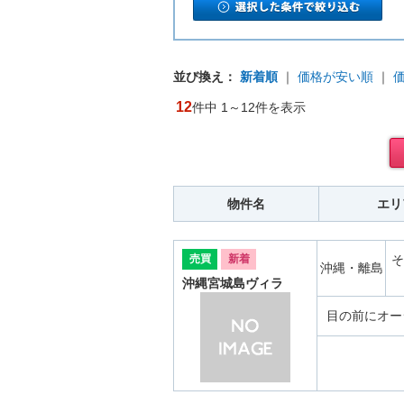
並び換え：
新着順
｜
価格が安い順
｜
12
件中 1～12件を表示
物件名
エリ
売買
新着
そ
沖縄・離島
沖縄宮城島ヴィラ
目の前にオー