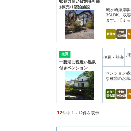
収容力高い貸別荘可能
1棟売り宿泊施設
城ヶ崎海岸駅
3SLDK。
ます。【ミモ
売買
川
伊豆・熱海
一碧湖に程近い温泉
付きペンション
ペンション盛
な種類のお風
12
件中 1～12件を表示