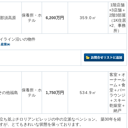
1階店舗
×3店舗＋
保養所・ホ
2階3部屋
那須高原
6,200万円
359.0㎡
テル
（1K住居
×2、事務
所）
イライン沿いの物件
）産業㈱
客室＋オ
ーナール
ーム＋食
保養所・ホ
堂＋バー
その他福島
1,750万円
534.9㎡
テル
ラウンジ
＋スキー
乾燥室＋
納戸
立ち並ぶチロリアンビレッジの中の立派なペンション。 築30年を経
すが、とてもきれいな状態を保っております。