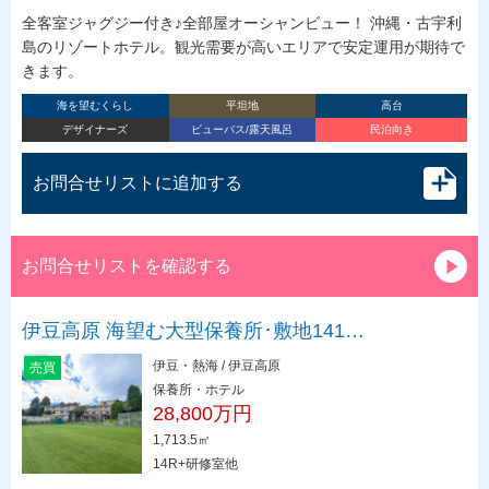
全客室ジャグジー付き♪全部屋オーシャンビュー！ 沖縄・古宇利
島のリゾートホテル。観光需要が高いエリアで安定運用が期待で
きます。
海を望むくらし
平坦地
高台
デザイナーズ
ビューバス/露天風呂
民泊向き
お問合せリストに追加する
お問合せリストを確認する
伊豆高原 海望む大型保養所･敷地141…
伊豆・熱海 / 伊豆高原
売買
保養所・ホテル
28,800万円
1,713.5㎡
14R+研修室他