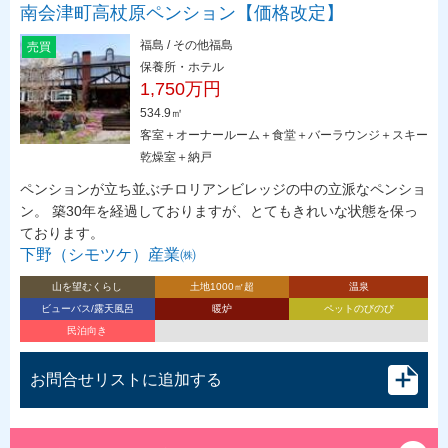
南会津町高杖原ペンション【価格改定】
福島 / その他福島
売買
保養所・ホテル
1,750万円
534.9㎡
客室＋オーナールーム＋食堂＋バーラウンジ＋スキー
乾燥室＋納戸
ペンションが立ち並ぶチロリアンビレッジの中の立派なペンショ
ン。 築30年を経過しておりますが、とてもきれいな状態を保っ
ております。
下野（シモツケ）産業㈱
山を望むくらし
土地1000㎡超
温泉
ビューバス/露天風呂
暖炉
ペットのびのび
民泊向き
お問合せリストに追加する