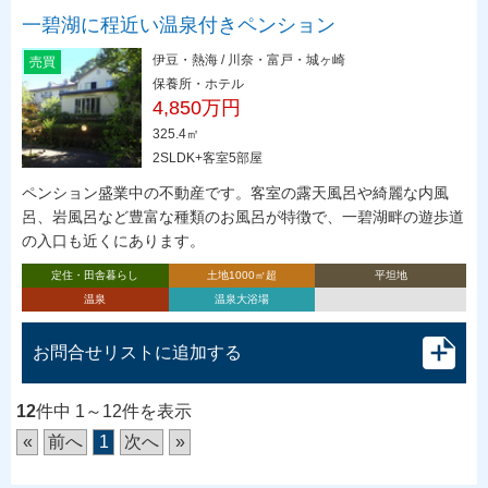
一碧湖に程近い温泉付きペンション
伊豆・熱海 / 川奈・富戸・城ヶ崎
売買
保養所・ホテル
4,850万円
325.4㎡
2SLDK+客室5部屋
ペンション盛業中の不動産です。客室の露天風呂や綺麗な内風
呂、岩風呂など豊富な種類のお風呂が特徴で、一碧湖畔の遊歩道
の入口も近くにあります。
定住・田舎暮らし
土地1000㎡超
平坦地
温泉
温泉大浴場
お問合せリストに追加する
12
件中 1～12件を表示
«
前へ
1
次へ
»