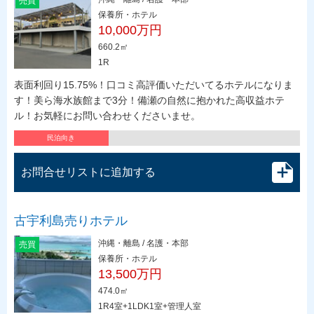
売買
保養所・ホテル
10,000万円
660.2㎡
1R
表面利回り15.75%！口コミ高評価いただいてるホテルになりま
す！美ら海水族館まで3分！備瀬の自然に抱かれた高収益ホテ
ル！お気軽にお問い合わせくださいませ。
民泊向き
お問合せリストに追加する
古宇利島売りホテル
沖縄・離島 / 名護・本部
売買
保養所・ホテル
13,500万円
474.0㎡
1R4室+1LDK1室+管理人室