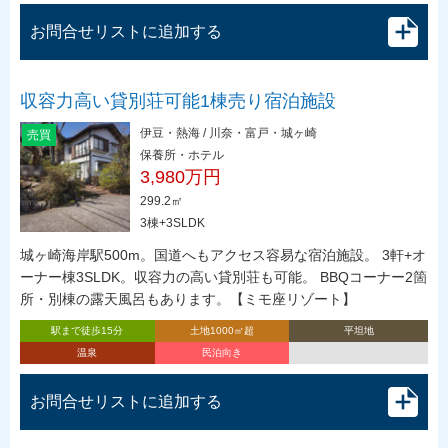
お問合せリストに追加する
収容力高い貸別荘可能1棟売り宿泊施設
伊豆・熱海 / 川奈・富戸・城ヶ崎
売買
保養所・ホテル
3,980万円
299.2㎡
3棟+3SLDK
城ヶ崎海岸駅500m。国道へもアクセス容易な宿泊施設。 3軒+オ
ーナー棟3SLDK。収容力の高い貸別荘も可能。 BBQコーナー2箇
所・別棟の露天風呂もあります。【ミモ座リゾート】
駅まで徒歩15分
土地1000㎡超
平坦地
温泉
民泊向き
お問合せリストに追加する