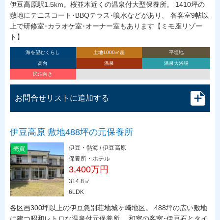
伊豆高原駅1.5km。桜並木近くの温泉付大型保養所。 1410坪の
敷地にテニスコート･BBQテラス･噴水などがあり、 各客室9帖以
上で研修室･カラオケ室･オーナー室もあります【ミモ座リゾー
ト】
海を望むくらし
土地1000㎡超
平坦地
高台
温泉
温泉大浴場
民泊向き
お問合せリストに追加する
伊豆高原 敷地488坪の元保養所
伊豆・熱海 / 伊豆高原
売買
保養所・ホテル
3,400万円
314.8㎡
6LDK
各区画300坪以上の伊豆急別荘地城ヶ崎地区。 488坪の広い敷地
に建つ昭和レトロな温泉付元保養所。 和室の客室･伊豆石とタイ