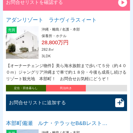
お問合せリストを確認する
アダンリゾート ラナヴィラスィート
沖縄・離島 / 名護・本部
売買
保養所・ホテル
28,800万円
282.8㎡
3LDK
【オーナーチェンジ物件】美ら海水族館まで歩いて５分（約４０
０ｍ）ジャングリア沖縄まで車で約１８分・今後も成長し続ける
リゾート観光地 本部町！ お問合せお気軽にどうぞ！
定住・田舎暮らし
民泊向き
お問合せリストに追加する
本部町備瀬 ルナ・テラッセB&Bレスト…
沖縄・離島 / 名護・本部