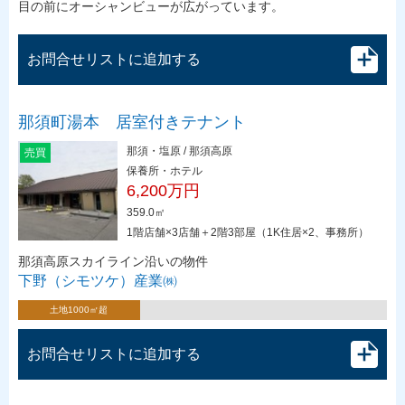
目の前にオーシャンビューが広がっています。
お問合せリストに追加する
那須町湯本 居室付きテナント
那須・塩原 / 那須高原
売買
保養所・ホテル
6,200万円
359.0㎡
1階店舗×3店舗＋2階3部屋（1K住居×2、事務所）
那須高原スカイライン沿いの物件
下野（シモツケ）産業㈱
土地1000㎡超
お問合せリストに追加する