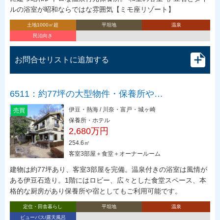
ルの浴室が昭和ならではな雰囲気【ミモ座リゾート】
土地1000㎡超
平坦地
温泉
民泊向き
お問合せリストに追加する
6511：約77坪の大型物件・保養所や…
伊豆・熱海 / 川奈・富戸・城ヶ崎
売買
保養所・ホテル
2,680万円
254.6㎡
客室3部屋＋食堂＋オーナールーム
建物は約77坪あり、客室3部屋を完備。温泉付きの浴室は風情が
ある伊豆石造り。1階にはロビー、広々とした食堂スペース、本
格的な厨房があり保養所や宿としてもご利用可能です。
定住・田舎暮らし
平坦地
温泉
ビューバス/露天風呂