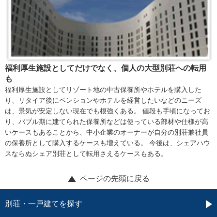
福利厚生施設としてだけでなく、個人の大型別荘への転用
も
福利厚生施設としてリゾート地の中古保養所やホテルを購入した
り、リタイア後にペンションやホテルを経営したいなどのニーズ
は、景気が安定しない現在でも根強くある。 値段も手頃になってお
り、バブル期に建てられた保養所などは使っている部材や仕様が高
いケースもあることから、中小企業のオーナーが自分の別荘兼社員
の保養所として購入するケースも増えている。 今後は、シェアハウ
スならぬシェア別荘として転用さえるケースもある。
ページの先頭に戻る
別荘・一戸建てを探す