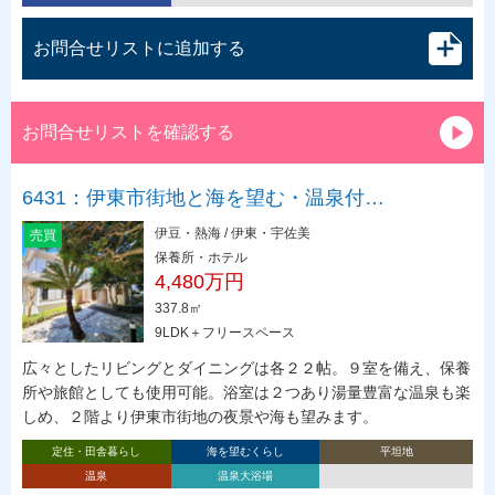
お問合せリストに追加する
お問合せリストを確認する
6431：伊東市街地と海を望む・温泉付…
伊豆・熱海 / 伊東・宇佐美
売買
保養所・ホテル
4,480万円
337.8㎡
9LDK＋フリースペース
広々としたリビングとダイニングは各２２帖。９室を備え、保養
所や旅館としても使用可能。浴室は２つあり湯量豊富な温泉も楽
しめ、２階より伊東市街地の夜景や海も望みます。
定住・田舎暮らし
海を望むくらし
平坦地
温泉
温泉大浴場