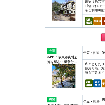
建物は約77
1階にはロビ
もご利用可能
売買
伊豆・熱海
伊
6431：伊東市街地と
海を望む・温泉付…
広々としたリ
使用可能。浴
海も望みます
川
売買
伊豆・熱海