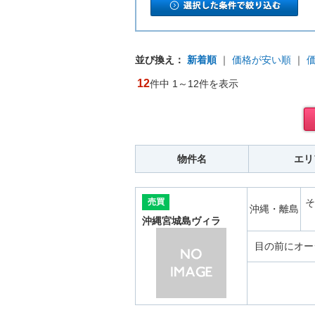
並び換え：
新着順
｜
価格が安い順
｜
12
件中 1～12件を表示
物件名
エリ
売買
そ
沖縄・離島
沖縄宮城島ヴィラ
目の前にオー