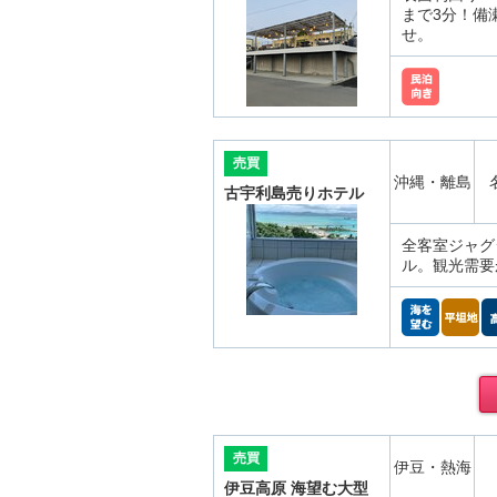
まで3分！備
せ。
売買
沖縄・離島
古宇利島売りホテル
全客室ジャグ
ル。観光需要
売買
伊豆・熱海
伊豆高原 海望む大型