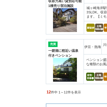
収容力高い貸別荘可能
1棟売り宿泊施設
城ヶ崎海岸駅
3SLDK。
ます。【ミモ
売買
川
伊豆・熱海
一碧湖に程近い温泉
付きペンション
ペンション盛
な種類のお風
12
件中 1～12件を表示