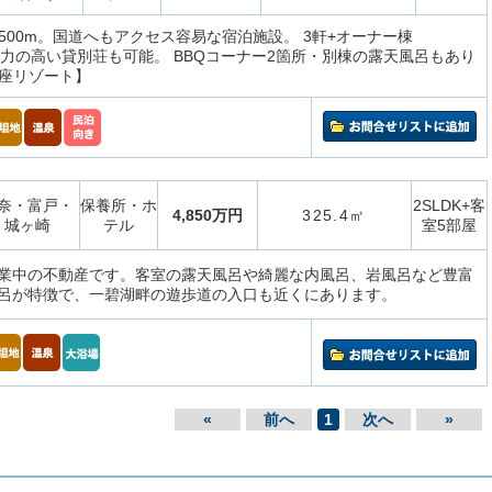
500m。国道へもアクセス容易な宿泊施設。 3軒+オーナー棟
収容力の高い貸別荘も可能。 BBQコーナー2箇所・別棟の露天風呂もあり
座リゾート】
奈・富戸・
保養所・ホ
2SLDK+客
4,850万円
325.4㎡
城ヶ崎
テル
室5部屋
業中の不動産です。客室の露天風呂や綺麗な内風呂、岩風呂など豊富
呂が特徴で、一碧湖畔の遊歩道の入口も近くにあります。
«
前へ
1
次へ
»