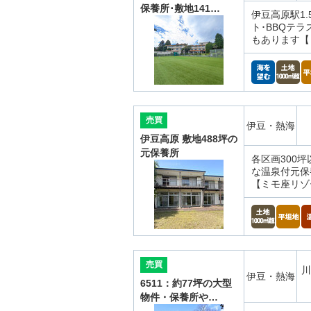
保養所･敷地141…
伊豆高原駅1
ト･BBQテ
もあります【
売買
伊豆・熱海
伊豆高原 敷地488坪の
元保養所
各区画300
な温泉付元保
【ミモ座リゾ
売買
川
伊豆・熱海
6511：約77坪の大型
物件・保養所や…