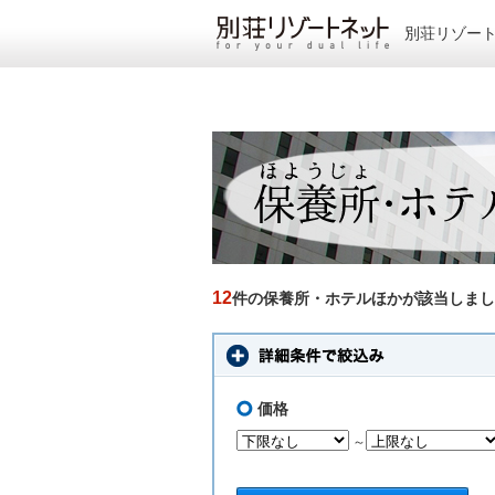
別荘リゾー
12
件の保養所・ホテルほかが該当しまし
価格
～