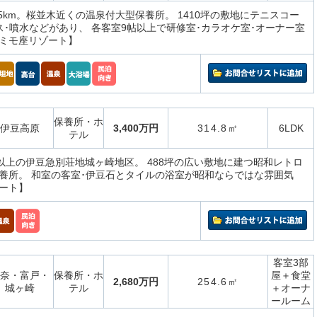
.5km。桜並木近くの温泉付大型保養所。 1410坪の敷地にテニスコー
ラス･噴水などがあり、 各客室9帖以上で研修室･カラオケ室･オーナー室
ミモ座リゾート】
保養所・ホ
伊豆高原
3,400万円
314.8㎡
6LDK
テル
坪以上の伊豆急別荘地城ヶ崎地区。 488坪の広い敷地に建つ昭和レトロ
養所。 和室の客室･伊豆石とタイルの浴室が昭和ならではな雰囲気
ート】
客室3部
奈・富戸・
保養所・ホ
屋＋食堂
2,680万円
254.6㎡
城ヶ崎
テル
＋オーナ
ールーム