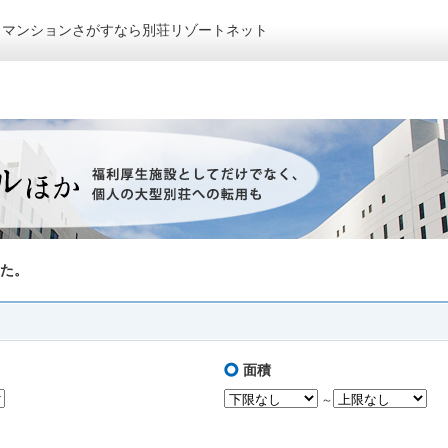
トマンションさがすなら別荘リゾートネット
た。
面積
～