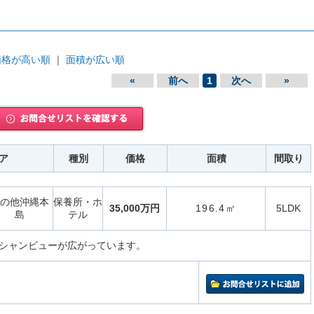
価格が高い順
｜
面積が広い順
«
前へ
1
次へ
»
ア
種別
価格
面積
間取り
の他沖縄本
保養所・ホ
35,000万円
196.4㎡
5LDK
島
テル
シャンビューが広がっています。