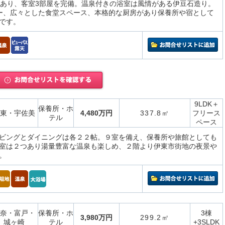
坪あり、客室3部屋を完備。温泉付きの浴室は風情がある伊豆石造り。
ー、広々とした食堂スペース、本格的な厨房があり保養所や宿として
です。
9LDK＋
保養所・ホ
東・宇佐美
4,480万円
337.8㎡
フリース
テル
ペース
ビングとダイニングは各２２帖。９室を備え、保養所や旅館としても
室は２つあり湯量豊富な温泉も楽しめ、２階より伊東市街地の夜景や
。
奈・富戸・
保養所・ホ
3棟
3,980万円
299.2㎡
城ヶ崎
テル
+3SLDK