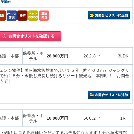
）産業㈱
保養所・ホ
名護・本部
28,800万円
282.8㎡
3LDK
テル
ェンジ物件】美ら海水族館まで歩いて５分（約４００ｍ）ジャングリ
で約１８分・今後も成長し続けるリゾート観光地 本部町！ お問合
うぞ！
保養所・ホ
名護・本部
10,000万円
660.2㎡
1R
テル
5.75%！口コミ高評価いただいてるホテルになります！美ら海水族館