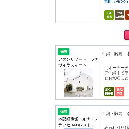
下野（シモツケ
売買
沖縄・離島
アダンリゾート ラナ
ヴィラスィート
【オーナーチ
ア沖縄まで車
せお気軽にど
売買
沖縄・離島
本部町備瀬 ルナ・テ
ラッセB&Bレスト…
表面利回り1