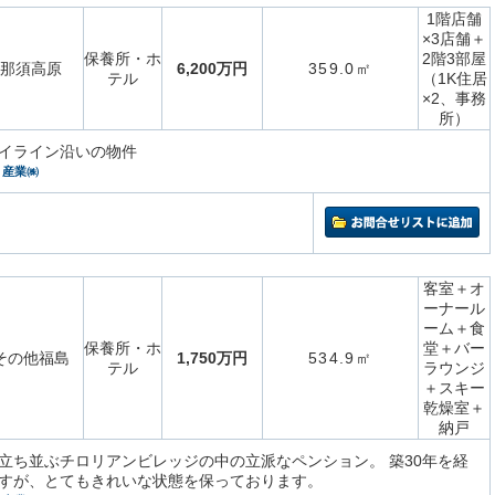
1階店舗
×3店舗＋
保養所・ホ
2階3部屋
那須高原
6,200万円
359.0㎡
テル
（1K住居
×2、事務
所）
イライン沿いの物件
）産業㈱
客室＋オ
ーナール
ーム＋食
保養所・ホ
堂＋バー
その他福島
1,750万円
534.9㎡
テル
ラウンジ
＋スキー
乾燥室＋
納戸
立ち並ぶチロリアンビレッジの中の立派なペンション。 築30年を経
すが、とてもきれいな状態を保っております。