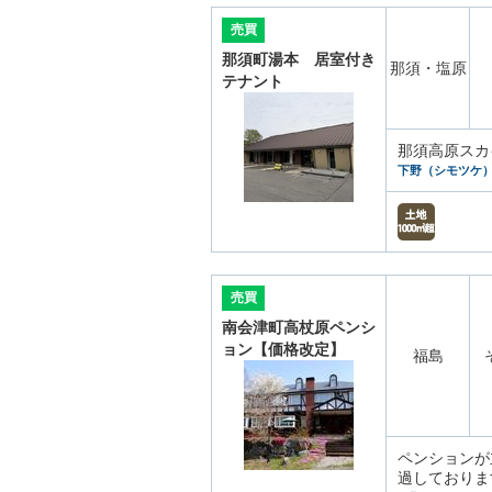
売買
那須町湯本 居室付き
那須・塩原
テナント
那須高原スカ
下野（シモツケ
売買
南会津町高杖原ペンシ
ョン【価格改定】
福島
ペンションが
過しておりま