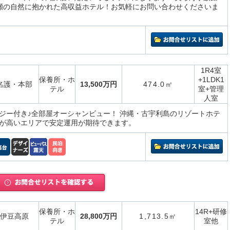
瀬の自然に抱かれた高収益ホテル！お気軽にお問い合わせくださいま
1R4室
保養所・ホ
+1LDK1
名護・本部
13,500万円
474.0㎡
テル
室+管理
人室
ジー付き♪全部屋オーシャンビュー！ 沖縄・古宇利島のリゾートホテ
が高いエリアで安定運用が期待できます。
保養所・ホ
14R+研修
伊豆高原
28,800万円
1,713.5㎡
テル
室他